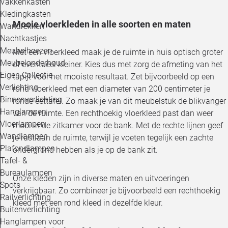
Vakkenkasten
Kledingkasten
Mooie vloerkleden in alle soorten en maten
Wandrekken
Nachtkastjes
Meubelhoezen
Met een vloerkleed maak je de ruimte in huis optisch groter
Meubelonderhoud
of eventueel kleiner. Kies dus met zorg de afmeting van het
Eigen Collectie
tapijt voor het mooiste resultaat. Zet bijvoorbeeld op een
Verlichting
rond vloerkleed met een diameter van 200 centimeter je
Binnenverlichting
ronde eettafel. Zo maak je van dit meubelstuk de blikvanger
Hanglampen
van de ruimte. Een rechthoekig vloerkleed past dan weer
Vloerlampen
mooi in de zitkamer voor de bank. Met de rechte lijnen geef
Wandlampen
je rust aan de ruimte, terwijl je voeten tegelijk een zachte
Plafondlampen
ondergrond hebben als je op de bank zit.
Tafel- &
Bureaulampen
Onze kleden zijn in diverse maten en uitvoeringen
Spots
verkrijgbaar. Zo combineer je bijvoorbeeld een rechthoekig
Railverlichting
kleed met een rond kleed in dezelfde kleur.
Buitenverlichting
Hanglampen voor