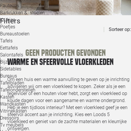
Loo
Fauteuils
Barkrukken & -stoelen
Filters
Krukjes
Loo
Poefjes
Sorteer op:
Bureaustoelen
Loo
Tafels
Eettafels
Geen producten gevonden
Loo
Salontafels
Warme en sfeervolle vloerkleden
Bijzettafels
Loo
Sidetables
Bureaus
Om een huis een warme aanvulling te geven op je inrichting
Tafelbladen
adviseren wij om een vloerkleed te kopen. Zeker als je een
Alle 
Tafelonderstellen
tegelvloer of een houten vloer hebt, zorgt een vloerkleed op
Kasten
koude dagen voor een aangename en warme ondergrond.
Wandkasten
Heb je een tijdloos interieur? Met een vloerkleed geef je een
Vitrinekasten
sfeervol accent aan je inrichting. Kies een Loods 5
Dressoirs
vloerkleed en geniet van de zachte materialen en kleurrijke
Tv meubels
ontwerpen.