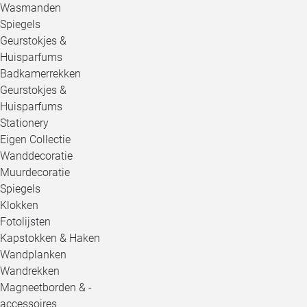
Wasmanden
Spiegels
Geurstokjes &
Huisparfums
Badkamerrekken
Geurstokjes &
Huisparfums
Stationery
Eigen Collectie
Wanddecoratie
Muurdecoratie
Spiegels
Klokken
Fotolijsten
Kapstokken & Haken
Wandplanken
Wandrekken
Magneetborden & -
accessoires