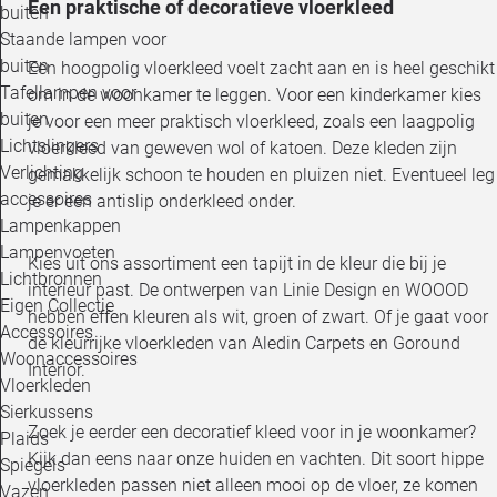
Een praktische of decoratieve vloerkleed
buiten
Staande lampen voor
buiten
Een hoogpolig vloerkleed voelt zacht aan en is heel geschikt
Tafellampen voor
om in de woonkamer te leggen. Voor een kinderkamer kies
buiten
je voor een meer praktisch vloerkleed, zoals een laagpolig
Lichtslingers
vloerkleed van geweven wol of katoen. Deze kleden zijn
Verlichting
gemakkelijk schoon te houden en pluizen niet. Eventueel leg
accessoires
je er een antislip onderkleed onder.
Lampenkappen
Lampenvoeten
Kies uit ons assortiment een tapijt in de kleur die bij je
Lichtbronnen
interieur past. De ontwerpen van Linie Design en WOOOD
Eigen Collectie
hebben effen kleuren als wit, groen of zwart. Of je gaat voor
Accessoires
de kleurrijke vloerkleden van Aledin Carpets en Goround
Woonaccessoires
Interior.
Vloerkleden
Sierkussens
Zoek je eerder een decoratief kleed voor in je woonkamer?
Plaids
Kijk dan eens naar onze huiden en vachten. Dit soort hippe
Spiegels
vloerkleden passen niet alleen mooi op de vloer, ze komen
Vazen