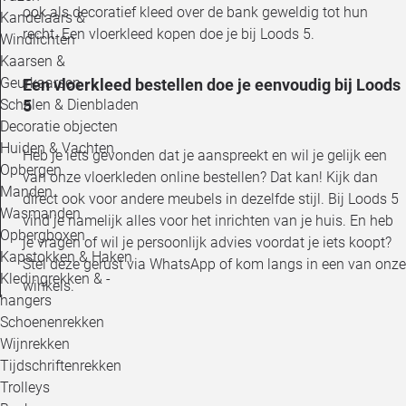
ook als decoratief kleed over de bank geweldig tot hun
Kandelaars &
recht. Een vloerkleed kopen doe je bij Loods 5.
Windlichten
Kaarsen &
Geurkaarsen
Een vloerkleed bestellen doe je eenvoudig bij Loods
Schalen & Dienbladen
5
Decoratie objecten
Huiden & Vachten
Heb je iets gevonden dat je aanspreekt en wil je gelijk een
Opbergen
van onze vloerkleden online bestellen? Dat kan! Kijk dan
Manden
direct ook voor andere meubels in dezelfde stijl. Bij Loods 5
Wasmanden
vind je namelijk alles voor het inrichten van je huis. En heb
Opbergboxen
je vragen of wil je persoonlijk advies voordat je iets koopt?
Kapstokken & Haken
Stel deze gerust via WhatsApp of kom langs in een van onze
Kledingrekken & -
winkels.
hangers
Schoenenrekken
Wijnrekken
Tijdschriftenrekken
Trolleys