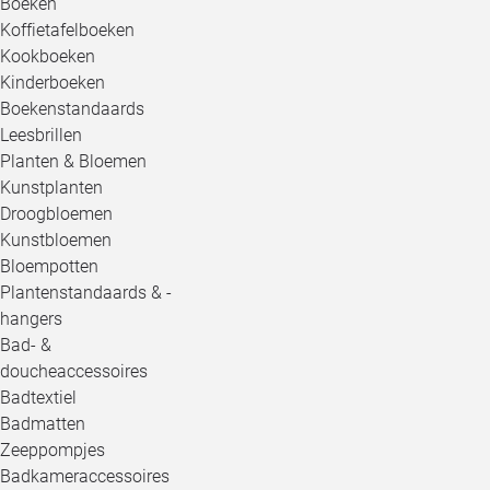
Boeken
Koffietafelboeken
Kookboeken
Kinderboeken
Boekenstandaards
Leesbrillen
Planten & Bloemen
Kunstplanten
Droogbloemen
Kunstbloemen
Bloempotten
Plantenstandaards & -
hangers
Bad- &
doucheaccessoires
Badtextiel
Badmatten
Zeeppompjes
Badkameraccessoires