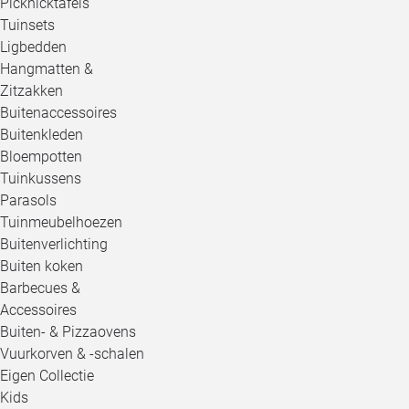
Picknicktafels
Tuinsets
Ligbedden
Hangmatten &
Zitzakken
Buitenaccessoires
Buitenkleden
Bloempotten
Tuinkussens
Parasols
Tuinmeubelhoezen
Buitenverlichting
Buiten koken
Barbecues &
Accessoires
Buiten- & Pizzaovens
Vuurkorven & -schalen
Eigen Collectie
Kids