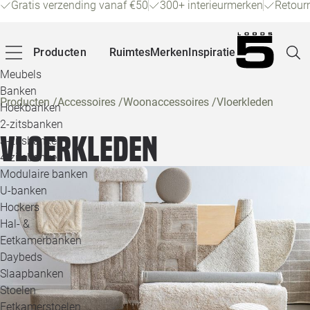
Gratis verzending vanaf €50
300+ interieurmerken
Retour
Producten
Ruimtes
Merken
Inspiratie
Meubels
Banken
Producten
/
Accessoires
/
Woonaccessoires
/
Vloerkleden
Hoekbanken
Pagina
2-zitsbanken
Vloerkleden
3-zitsbanken
4-zitsbanken
Winke
Modulaire banken
U-banken
Klant
Hockers
Hal- &
Veelg
Eetkamerbanken
Daybeds
Openin
Slaapbanken
Loo
Stoelen
Eetkamerstoelen