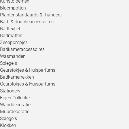
Kunstbloemen
Bloempotten
Plantenstandaards & -hangers
Bad- & doucheaccessoires
Badtextiel
Badmatten
Zeeppompjes
Badkameraccessoires
Wasmanden
Spiegels
Geurstokjes & Huisparfums
Badkamerrekken
Geurstokjes & Huisparfums
Stationery
Eigen Collectie
Wanddecoratie
Muurdecoratie
Spiegels
Klokken