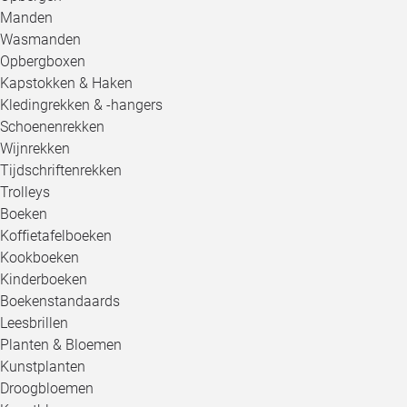
Manden
Wasmanden
Opbergboxen
Kapstokken & Haken
Kledingrekken & -hangers
Schoenenrekken
Wijnrekken
Tijdschriftenrekken
Trolleys
Boeken
Koffietafelboeken
Kookboeken
Kinderboeken
Boekenstandaards
Leesbrillen
Planten & Bloemen
Kunstplanten
Droogbloemen