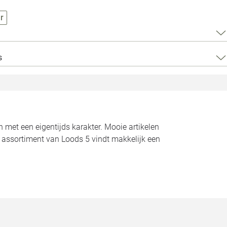
Loods 5 Za
r
Loods 5 Gara
s
Alle openingst
n met een eigentijds karakter. Mooie artikelen
t assortiment van Loods 5 vindt makkelijk een