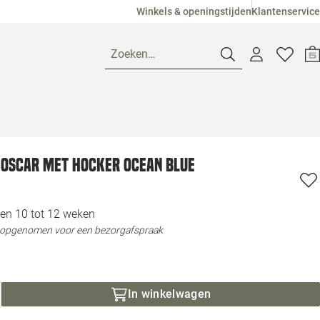
Winkels & openingstijden
Klantenservice
Zoeken…
Openingstijden
 Oscar met hocker ocean blue
Pagina suggesties
Loods 5 Ame
Winkels
Loods 5 Dui
en 10 tot 12 weken
t opgenomen voor een bezorgafspraak
Klantenservice
Loods 5 Maas
Veelgestelde vragen
Loods 5 Slie
In winkelwagen