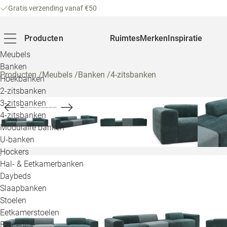
Gratis verzending vanaf €50
Producten
Ruimtes
Merken
Inspiratie
Meubels
Banken
Producten
/
Meubels
/
Banken
/
4-zitsbanken
Hoekbanken
2-zitsbanken
3-zitsbanken
4-zitsbanken
Modulaire banken
U-banken
Hockers
Hal- & Eetkamerbanken
Daybeds
Slaapbanken
Stoelen
Eetkamerstoelen
Fauteuils