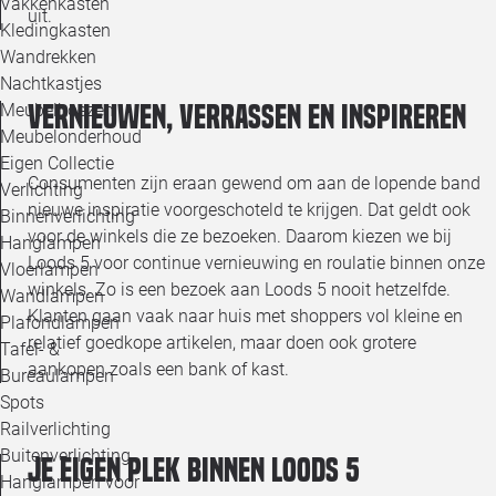
Vakkenkasten
uit.
Kledingkasten
Wandrekken
Nachtkastjes
Vernieuwen, verrassen en inspireren
Meubelhoezen
Meubelonderhoud
Eigen Collectie
Consumenten zijn eraan gewend om aan de lopende band
Verlichting
nieuwe inspiratie voorgeschoteld te krijgen. Dat geldt ook
Binnenverlichting
voor de winkels die ze bezoeken. Daarom kiezen we bij
Hanglampen
Loods 5 voor continue vernieuwing en roulatie binnen onze
Vloerlampen
winkels. Zo is een bezoek aan Loods 5 nooit hetzelfde.
Wandlampen
Klanten gaan vaak naar huis met shoppers vol kleine en
Plafondlampen
relatief goedkope artikelen, maar doen ook grotere
Tafel- &
aankopen zoals een bank of kast.
Bureaulampen
Spots
Railverlichting
Buitenverlichting
Je eigen plek binnen Loods 5
Hanglampen voor