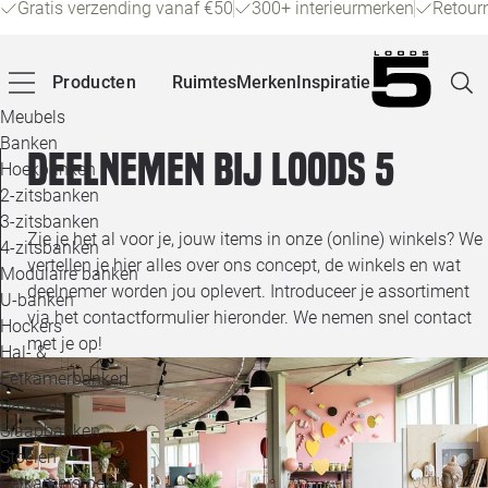
Gratis verzending vanaf €50
300+ interieurmerken
Retour
Producten
Ruimtes
Merken
Inspiratie
Meubels
Banken
Deelnemen bij loods 5
Hoekbanken
Pagina
2-zitsbanken
3-zitsbanken
Zie je het al voor je, jouw items in onze (online) winkels? We
4-zitsbanken
Winke
vertellen je hier alles over ons concept, de winkels en wat
Modulaire banken
deelnemer worden jou oplevert. Introduceer je assortiment
U-banken
Klant
via het contactformulier hieronder. We nemen snel contact
Hockers
met je op!
Hal- &
Veelg
Eetkamerbanken
Daybeds
Openin
Slaapbanken
Loo
Stoelen
Eetkamerstoelen