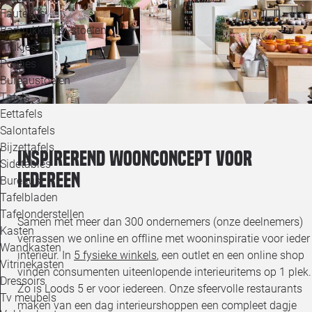
Loo
Fauteuils
Barkrukken & -stoelen
Krukjes
Loo
Poefjes
Bureaustoelen
Loo
Tafels
Eettafels
Loo
Salontafels
Bijzettafels
Inspirerend woonconcept voor
Loo
Sidetables
iedereen
Bureaus
Tafelbladen
Alle 
Tafelonderstellen
Samen met meer dan 300 ondernemers (onze deelnemers)
Kasten
verrassen we online en offline met wooninspiratie voor ieder
Wandkasten
interieur. In
5 fysieke winkels
, een outlet en een online shop
Vitrinekasten
vinden consumenten uiteenlopende interieuritems op 1 plek.
Dressoirs
Zo is Loods 5 er voor iedereen. Onze sfeervolle restaurants
Tv meubels
maken van een dag interieurshoppen een compleet dagje