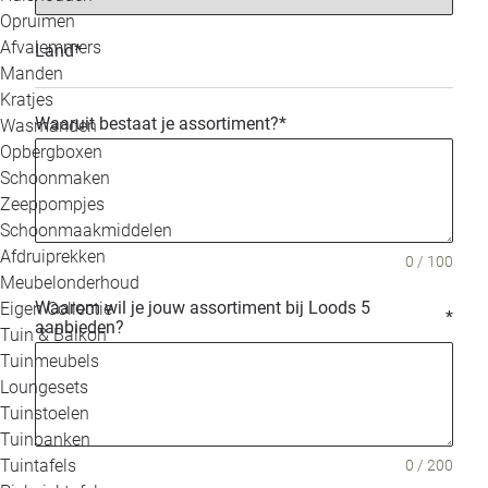
Opruimen
Afvalemmers
Land
*
Manden
Kratjes
Waaruit bestaat je assortiment?
*
Wasmanden
Opbergboxen
Schoonmaken
Zeeppompjes
Schoonmaakmiddelen
Afdruiprekken
0 / 100
Meubelonderhoud
Waarom wil je jouw assortiment bij Loods 5
Eigen Collectie
*
aanbieden?
Tuin & Balkon
Tuinmeubels
Loungesets
Tuinstoelen
Tuinbanken
Tuintafels
0 / 200