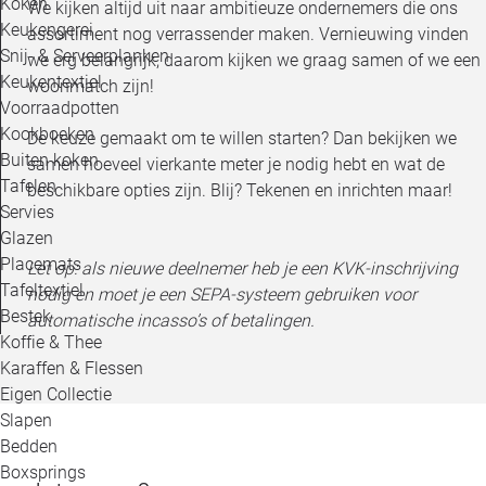
Koken
We kijken altijd uit naar ambitieuze ondernemers die ons
Keukengerei
assortiment nog verrassender maken. Vernieuwing vinden
Snij- & Serveerplanken
we erg belangrijk, daarom kijken we graag samen of we een
Keukentextiel
woonmatch zijn!
Voorraadpotten
Kookboeken
De keuze gemaakt om te willen starten? Dan bekijken we
Buiten koken
samen hoeveel vierkante meter je nodig hebt en wat de
Tafelen
beschikbare opties zijn. Blij? Tekenen en inrichten maar!
Servies
Glazen
Placemats
Let op: als nieuwe deelnemer heb je een KVK-inschrijving
Tafeltextiel
nodig en moet je een SEPA-systeem gebruiken voor
Bestek
automatische incasso’s of betalingen.
Koffie & Thee
Karaffen & Flessen
Eigen Collectie
Slapen
Bedden
Boxsprings