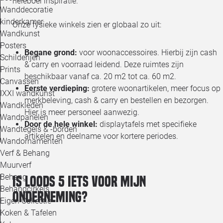
heleboel inspiratie.
Wanddecoratie
kinderkamer
Onze fysieke winkels zien er globaal zo uit:
Wandkunst
Posters
Begane grond:
voor woonaccessoires. Hierbij zijn cash
Schilderijen
& carry en voorraad leidend. Deze ruimtes zijn
Prints
beschikbaar vanaf ca. 20 m2 tot ca. 60 m2.
Canvassen
Eerste verdieping:
grotere woonartikelen, meer focus op
IXXI wandkunst
merkbeleving, cash & carry en bestellen en bezorgen.
Wandkleden
Hier is meer personeel aanwezig.
Wandpanelen
Door de hele winkel:
displaytafels met specifieke
Wandtegels & -borden
artikelen en deelname voor kortere periodes.
Wandornamenten
Verf & Behang
Muurverf
Behang
Is Loods 5 iets voor mijn
Behangcirkels
onderneming?
Eigen Collectie
Koken & Tafelen