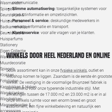
communicatie.
Wasmanden
Slimme automatisering:
toegankelijke systemen voor
Spiegels
productinformatie en omzetinzichten.
Geurstokjes &
Personeel & service:
deskundige medewerkers in
Huisparfums
verkoop, informatie en transport.
Badkamerrekken
Klantenservice
: voor alle vragen van je klanten.
Geurstokjes &
Huisparfums
Stationery
Eigen Collectie
Winkels door heel Nederland en online
Wanddecoratie
Muurdecoratie
Spiegels
Jouw assortiment kan in onze
fysieke winkels
, outlet en
Klokken
webshop komen te liggen. Zaandam is de eerste én grootste
Fotolijsten
winkel. De vestiging in de voormalige Bruynzeel fabriek is
Kapstokken & Haken
kenmerkend voor onze typerende industriële stijl. Met
Wandplanken
afmetingen tussen de 17.000 m2 en 23.000 m2 is er in al
Wandrekken
onze winkels ruimte voor een enorm breed en groot
Magneetborden & -
assortiment, een fijne winkelbeleving en natuurlijk een
accessoires