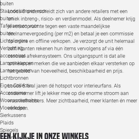
buiten
Staande lampen voor
Loods 5 onderscheidt zich van andere retailers met een
buiten
uniek inbreng-, risico- en verdienmodel. Als deelnemer krijg
Tafellampen voor
je verkoopruimte tegen een vaste maandelijkse
buiten
deelnamevergoeding (per m2) en betaal je een commissie
Lichtslingers
op online en offline verkopen. Je verzorgt de unit helemaal
Verlichting
zelf. Klanten rekenen hun items vervolgens af via één
accessoires
centraal afrekensysteem. Ons uitgangspunt is dat alle
Lampenkappen
artikelen en merken die we aanbieden elkaar versterken op
Lampenvoeten
het gebied van hoeveelheid, beschikbaarheid en prijs.
Lichtbronnen
Eigen Collectie
Loods 5 is al jaren dé hotspot voor interieurfans. Als
Accessoires
ondernemer lift je lekker mee op die enorme stroom aan
Woonaccessoires
woonliefhebbers. Meer zichtbaarheid, meer klanten én meer
Vloerkleden
verkopen.
Sierkussens
Plaids
Spiegels
Een kijkje in onze winkels
Vazen