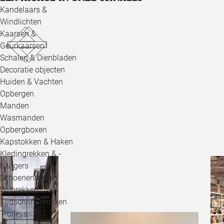
Kandelaars &
Windlichten
Kaarsen &
Geurkaarsen
Schalen & Dienbladen
Decoratie objecten
Huiden & Vachten
Opbergen
Manden
Wasmanden
Opbergboxen
Kapstokken & Haken
Kledingrekken & -
hangers
Schoenenrekken
Wijnrekken
Tijdschriftenrekken
Trolleys