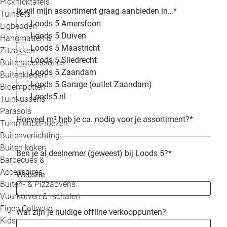
Picknicktafels
Ik wil mijn assortiment graag aanbieden in…
*
Tuinsets
Loods 5 Amersfoort
Ligbedden
Loods 5 Duiven
Hangmatten &
Loods 5 Maastricht
Zitzakken
Loods 5 Sliedrecht
Buitenaccessoires
Loods 5 Zaandam
Buitenkleden
Loods 5 Garage (outlet Zaandam)
Bloempotten
Loods5.nl
Tuinkussens
Parasols
Hoeveel m² heb je ca. nodig voor je assortiment?
*
Tuinmeubelhoezen
Buitenverlichting
Buiten koken
Ben je al deelnemer (geweest) bij Loods 5?
*
Barbecues &
Accessoires
Website
Buiten- & Pizzaovens
Vuurkorven & -schalen
Eigen Collectie
Wat zijn je huidige offline verkooppunten?
Kids