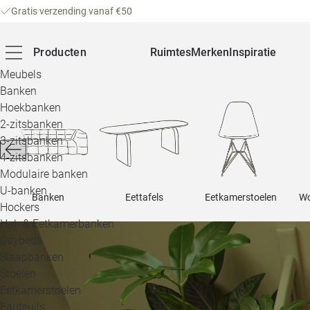
Gratis verzending vanaf €50
Producten
Ruimtes
Merken
Inspiratie
Meubels
Banken
Hoekbanken
2-zitsbanken
3-zitsbanken
4-zitsbanken
Modulaire banken
U-banken
Banken
Eettafels
Eetkamerstoelen
Wo
Hockers
Hal- & Eetkamerbanken
Daybeds
Slaapbanken
Stoelen
Eetkamerstoelen
Fauteuils