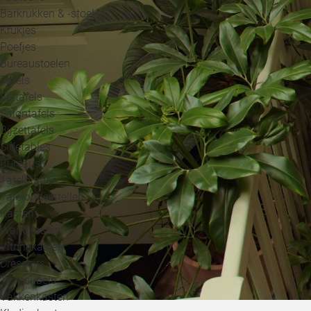
Barkrukken & -stoelen
Krukjes
Poefjes
Bureaustoelen
Tafels
Eettafels
Salontafels
Bijzettafels
Sidetables
Bureaus
Tafelbladen
Tafelonderstellen
Kasten
Wandkasten
Vitrinekasten
Dressoirs
Tv meubels
Vakkenkasten