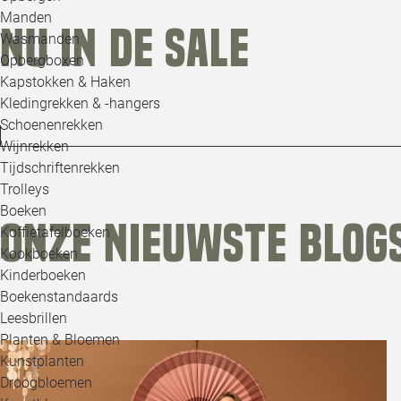
Manden
Korting tot -70%
Nu in de sale
Wasmanden
Opbergboxen
Kapstokken & Haken
Shop nu
Kledingrekken & -hangers
Schoenenrekken
Wijnrekken
Tijdschriftenrekken
Trolleys
Boeken
Onze nieuwste blog
Koffietafelboeken
Kookboeken
Kinderboeken
Boekenstandaards
Leesbrillen
Planten & Bloemen
Kunstplanten
Droogbloemen