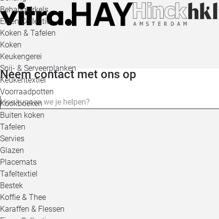
Behangcirkels
Eigen Collectie
Koken & Tafelen
Koken
Keukengerei
Snij- & Serveerplanken
Neem contact met ons op
Keukentextiel
Voorraadpotten
Kookboeken
Buiten koken
Tafelen
Servies
Glazen
Placemats
Tafeltextiel
Bestek
Koffie & Thee
Karaffen & Flessen