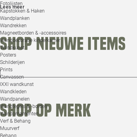
Fotolijsten
Lees meer
Kapstokken & Haken
Wandplanken
Wandrekken
Magneetborden & -accessoires
Shop nieuwe items
Wanddecoratie kinderkamer
Wandkunst
Posters
Schilderijen
Prints
Canvassen
IXXI wandkunst
Wandkleden
Wandpanelen
Shop op merk
Wandtegels & -borden
Wandornamenten
Verf & Behang
Muurverf
Behang