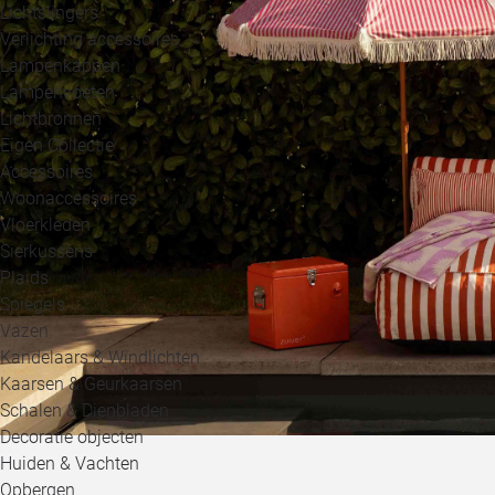
Lichtslingers
Verlichting accessoires
Lampenkappen
Lampenvoeten
Lichtbronnen
Eigen Collectie
Accessoires
Woonaccessoires
Vloerkleden
Sierkussens
Plaids
Spiegels
Vazen
Kandelaars & Windlichten
Kaarsen & Geurkaarsen
Schalen & Dienbladen
Decoratie objecten
Summer Sale
Huiden & Vachten
Opbergen