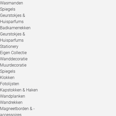
Wasmanden
Spiegels
Geurstokjes &
Huisparfums
Badkamerrekken
Geurstokjes &
Huisparfums
Stationery
Eigen Collectie
Wanddecoratie
Muurdecoratie
Spiegels
Klokken
Fotolijsten
Kapstokken & Haken
Wandplanken
Wandrekken
Magneetborden & -
accessoires