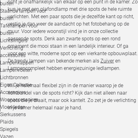
richt je onafhankelijk van elkaar op een punt in de kamer. Zo
buiten
kun je met een plafondlamp met drie spots de hele ruimte
Staande lampen voor
verlichten. Met een paar spots die je dezelfde kant op richt,
buiten
vestig je dan weer de aandacht op het fotobehang op de
Tafellampen voor
muur. Voor iedere woonstijl vind je in onze collectie
buiten
passende spots. Denk aan zwarte spots op een rond
Lichtslingers
ornament die mooi staan in een landelijk interieur. Of ga
Verlichting
voor een witte, moderne spot op een vierkante opbouwplaat.
accessoires
De trendy lampen van bekende merken als
Zuiver
en
Lampenkappen
Lampencompleet hebben energiezuinige ledlampen.
Lampenvoeten
Lichtbronnen
Eigen Collectie
Wil je helemaal flexibel zijn in de manier waarop je de
Accessoires
lichtbundel van de spots richt? Kijk dan niet alleen naar
Woonaccessoires
spots die je draait, maar ook kantelt. Zo zet je de verlichting
Vloerkleden
in je kamer helemaal naar je hand.
Sierkussens
Plaids
Spiegels
Vazen