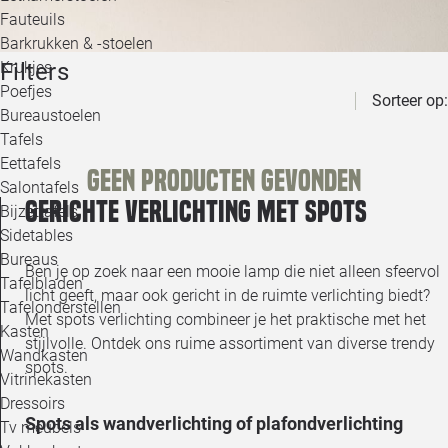
Loo
Fauteuils
Barkrukken & -stoelen
Filters
Krukjes
Loo
Poefjes
Sorteer op:
Bureaustoelen
Loo
Tafels
Eettafels
Geen producten gevonden
Loo
Salontafels
Gerichte verlichting met spots
Bijzettafels
Loo
Sidetables
(out
Bureaus
Ben je op zoek naar een mooie lamp die niet alleen sfeervol
Tafelbladen
licht geeft, maar ook gericht in de ruimte verlichting biedt?
Alle 
Tafelonderstellen
Met spots verlichting combineer je het praktische met het
Kasten
stijlvolle. Ontdek ons ruime assortiment van diverse trendy
Wandkasten
spots.
Vitrinekasten
Dressoirs
Spots als wandverlichting of plafondverlichting
Tv meubels