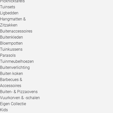
Picknicktafels
Tuinsets
Ligbedden
Hangmatten &
Zitzakken
Buitenaccessoires
Buitenkleden
Bloempotten
Tuinkussens
Parasols
Tuinmeubelhoezen
Buitenverlichting
Buiten koken
Barbecues &
Accessoires
Buiten- & Pizzaovens
Vuurkorven & -schalen
Eigen Collectie
Kids