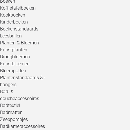
Boeken
Koffietafelboeken
Kookboeken
Kinderboeken
Boekenstandaards
Leesbrillen
Planten & Bloemen
Kunstplanten
Droogbloemen
Kunstbloemen
Bloempotten
Plantenstandaards & -
hangers
Bad- &
doucheaccessoires
Badtextiel
Badmatten
Zeeppompjes
Badkameraccessoires