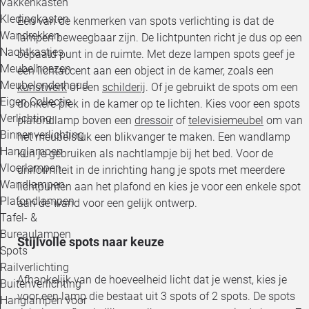
Vakkenkasten
Kledingkasten
Een van de kenmerken van spots verlichting is dat de
Wandrekken
lampen beweegbaar zijn. De lichtpunten richt je dus op een
Nachtkastjes
bepaald punt in de ruimte. Met deze lampen spots geef je
Meubelhoezen
een lichtaccent aan een object in de kamer, zoals een
Meubelonderhoud
kunstwerk
of een
schilderij
. Of je gebruikt de spots om een
Eigen Collectie
donkere plek in de kamer op te lichten. Kies voor een spots
Verlichting
plafondlamp boven een
dressoir
of
televisiemeubel
om van
Binnenverlichting
het meubelstuk een blikvanger te maken. Een wandlamp
Hanglampen
kun je gebruiken als nachtlampje bij het bed. Voor de
Vloerlampen
uniformiteit in de inrichting hang je spots met meerdere
Wandlampen
lichtpunten aan het plafond en kies je voor een enkele spot
Plafondlampen
aan de wand voor een gelijk ontwerp.
Tafel- &
Bureaulampen
Stijlvolle spots naar keuze
Spots
Railverlichting
Afhankelijk van de hoeveelheid licht dat je wenst, kies je
Buitenverlichting
voor een lamp die bestaat uit 3 spots of 2 spots. De spots
Hanglampen voor