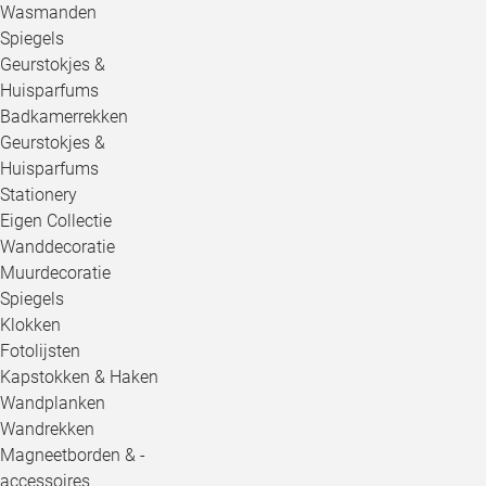
Wasmanden
Spiegels
Geurstokjes &
Huisparfums
Badkamerrekken
Geurstokjes &
Huisparfums
Stationery
Eigen Collectie
Wanddecoratie
Muurdecoratie
Spiegels
Klokken
Fotolijsten
Kapstokken & Haken
Wandplanken
Wandrekken
Magneetborden & -
accessoires