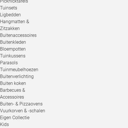
Picknicktafels
Tuinsets
Ligbedden
Hangmatten &
Zitzakken
Buitenaccessoires
Buitenkleden
Bloempotten
Tuinkussens
Parasols
Tuinmeubelhoezen
Buitenverlichting
Buiten koken
Barbecues &
Accessoires
Buiten- & Pizzaovens
Vuurkorven & -schalen
Eigen Collectie
Kids