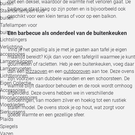
met een deksel, waardoor de warmte niet verloren gaat. De
buiten
barbecue staat laag op zijn poten en is bijvoorbeeld ook
Staande lampen voor
geschikt voor een klein terras of voor op een balkon.
buiten
Tafellampen voor
buiten
Een barbecue als onderdeel van de buitenkeuken
Lichtslingers
Verlichting
Vind je het gezellig als je met je gasten aan tafel je eigen
accessoires
maaltijd bereidt? Kijk dan voor een tafelgrill waarmee je kunt
Lampenkappen
gourmetten of racletten. Heb je een buitenkeuken, voeg daar
Lampenvoeten
dan een
pizzaoven
en een
outdooroven
aan toe. Deze ovens
Lichtbronnen
zijn voorzien van dubbele wanden en een schoorsteen. De
Eigen Collectie
warmte blijft daardoor behouden en de rook wordt omhoog
Accessoires
afgevoerd. Deze ovens hebben we in verschillende
Woonaccessoires
uitvoeringen, van modern zilver en hoekig tot een rustiek
Vloerkleden
stalen model. De ovens stook je op hout, wat zorgt voor
Sierkussens
goede warmte en een gezellige sfeer.
Plaids
Spiegels
Vazen