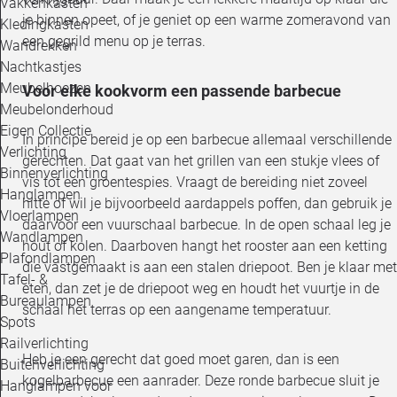
Vakkenkasten
je binnen opeet, of je geniet op een warme zomeravond van
Kledingkasten
een gegrild menu op je terras.
Wandrekken
Nachtkastjes
Meubelhoezen
Voor elke kookvorm een passende barbecue
Meubelonderhoud
Eigen Collectie
In principe bereid je op een barbecue allemaal verschillende
Verlichting
gerechten. Dat gaat van het grillen van een stukje vlees of
Binnenverlichting
vis tot een groentespies. Vraagt de bereiding niet zoveel
Hanglampen
hitte of wil je bijvoorbeeld aardappels poffen, dan gebruik je
Vloerlampen
daarvoor een vuurschaal barbecue. In de open schaal leg je
Wandlampen
hout of kolen. Daarboven hangt het rooster aan een ketting
Plafondlampen
die vastgemaakt is aan een stalen driepoot. Ben je klaar met
Tafel- &
eten, dan zet je de driepoot weg en houdt het vuurtje in de
Bureaulampen
schaal het terras op een aangename temperatuur.
Spots
Railverlichting
Heb je een gerecht dat goed moet garen, dan is een
Buitenverlichting
kogelbarbecue een aanrader. Deze ronde barbecue sluit je
Hanglampen voor