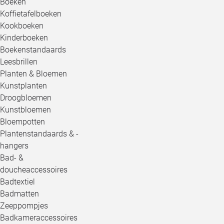
Boeken
Koffietafelboeken
Kookboeken
Kinderboeken
Boekenstandaards
Leesbrillen
Planten & Bloemen
Kunstplanten
Droogbloemen
Kunstbloemen
Bloempotten
Plantenstandaards & -
hangers
Bad- &
doucheaccessoires
Badtextiel
Badmatten
Zeeppompjes
Badkameraccessoires