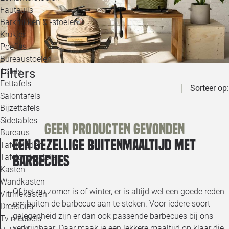
Loo
Fauteuils
Barkrukken & -stoelen
Krukjes
Loo
Poefjes
Bureaustoelen
Loo
Filters
Tafels
Eettafels
Sorteer op:
Loo
Salontafels
Bijzettafels
Loo
Sidetables
(out
Geen producten gevonden
Bureaus
Een gezellige buitenmaaltijd met
Tafelbladen
Alle 
Tafelonderstellen
barbecues
Kasten
Wandkasten
Of het nu zomer is of winter, er is altijd wel een goede reden
Vitrinekasten
om buiten de barbecue aan te steken. Voor iedere soort
Dressoirs
gelegenheid zijn er dan ook passende barbecues bij ons
Tv meubels
verkrijgbaar. Daar maak je een lekkere maaltijd op klaar die