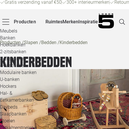
Gratis verzending vanaf €50
300+ interieurmerken
Retour
Producten
Ruimtes
Merken
Inspiratie
Meubels
Banken
Producten
/
Slapen
/
Bedden
/
Kinderbedden
Hoekbanken
Pagina
2-zitsbanken
Kinderbedden
3-zitsbanken
4-zitsbanken
Winke
Modulaire banken
U-banken
Klant
Hockers
Hal- &
Veelg
Eetkamerbanken
Daybeds
Openin
Slaapbanken
Loo
Stoelen
Eetkamerstoelen