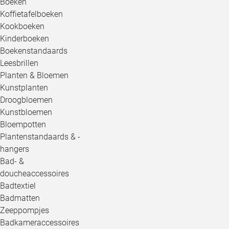
Boeken
Koffietafelboeken
Kookboeken
Kinderboeken
Boekenstandaards
Leesbrillen
Planten & Bloemen
Kunstplanten
Droogbloemen
Kunstbloemen
Bloempotten
Plantenstandaards & -
hangers
Bad- &
doucheaccessoires
Badtextiel
Badmatten
Zeeppompjes
Badkameraccessoires