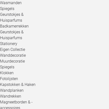
Wasmanden
Spiegels
Geurstokjes &
Huisparfums
Badkamerrekken
Geurstokjes &
Huisparfums
Stationery
Eigen Collectie
Wanddecoratie
Muurdecoratie
Spiegels
Klokken
Fotolijsten
Kapstokken & Haken
Wandplanken
Wandrekken
Magneetborden & -
accessoires