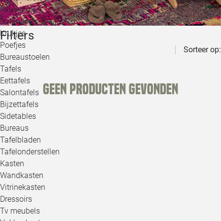
Loo
Fauteuils
Barkrukken & -stoelen
Filters
Krukjes
Loo
Poefjes
Sorteer op:
Bureaustoelen
Loo
Tafels
Eettafels
Geen producten gevonden
Loo
Salontafels
Bijzettafels
Loo
Sidetables
(out
Bureaus
Tafelbladen
Alle 
Tafelonderstellen
Kasten
Wandkasten
Vitrinekasten
Dressoirs
Tv meubels