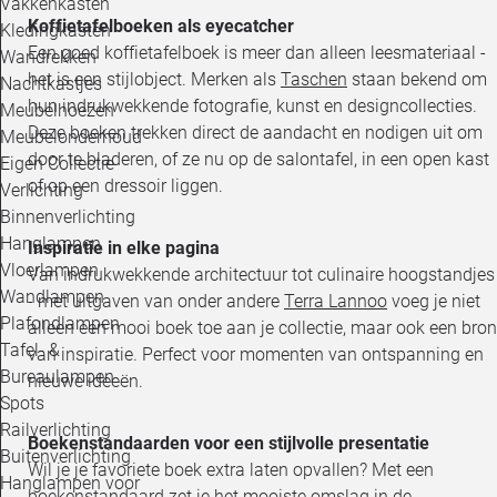
Vakkenkasten
Koffietafelboeken als eyecatcher
Kledingkasten
Een goed koffietafelboek is meer dan alleen leesmateriaal -
Wandrekken
het is een stijlobject. Merken als
Taschen
staan bekend om
Nachtkastjes
hun indrukwekkende fotografie, kunst en designcollecties.
Meubelhoezen
Deze boeken trekken direct de aandacht en nodigen uit om
Meubelonderhoud
door te bladeren, of ze nu op de salontafel, in een open kast
Eigen Collectie
of op een dressoir liggen.
Verlichting
Binnenverlichting
Hanglampen
Inspiratie in elke pagina
Vloerlampen
Van indrukwekkende architectuur tot culinaire hoogstandjes
Wandlampen
- met uitgaven van onder andere
Terra Lannoo
voeg je niet
Plafondlampen
alleen een mooi boek toe aan je collectie, maar ook een bron
Tafel- &
van inspiratie. Perfect voor momenten van ontspanning en
Bureaulampen
nieuwe ideeën.
Spots
Railverlichting
Boekenstandaarden voor een stijlvolle presentatie
Buitenverlichting
Wil je je favoriete boek extra laten opvallen? Met een
Hanglampen voor
boekenstandaard zet je het mooiste omslag in de