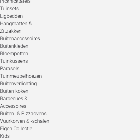
Picknicktafels
Tuinsets
Ligbedden
Hangmatten &
Zitzakken
Buitenaccessoires
Buitenkleden
Bloempotten
Tuinkussens
Parasols
Tuinmeubelhoezen
Buitenverlichting
Buiten koken
Barbecues &
Accessoires
Buiten- & Pizzaovens
Vuurkorven & -schalen
Eigen Collectie
Kids