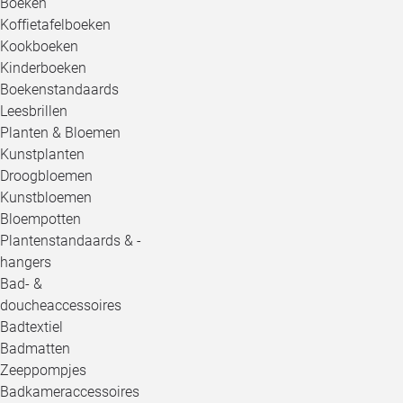
Boeken
Koffietafelboeken
Kookboeken
Kinderboeken
Boekenstandaards
Leesbrillen
Planten & Bloemen
Kunstplanten
Droogbloemen
Kunstbloemen
Bloempotten
Plantenstandaards & -
hangers
Bad- &
doucheaccessoires
Badtextiel
Badmatten
Zeeppompjes
Badkameraccessoires