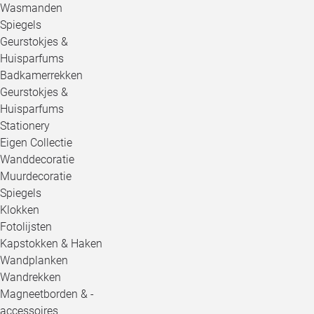
Wasmanden
Spiegels
Geurstokjes &
Huisparfums
Badkamerrekken
Geurstokjes &
Huisparfums
Stationery
Eigen Collectie
Wanddecoratie
Muurdecoratie
Spiegels
Klokken
Fotolijsten
Kapstokken & Haken
Wandplanken
Wandrekken
Magneetborden & -
accessoires