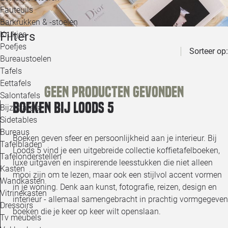
Loo
Fauteuils
Barkrukken & -stoelen
Filters
Krukjes
Loo
Poefjes
Sorteer op:
Bureaustoelen
Loo
Tafels
Eettafels
Geen producten gevonden
Loo
Salontafels
Boeken bij Loods 5
Bijzettafels
Loo
Sidetables
Bureaus
Boeken geven sfeer en persoonlijkheid aan je interieur. Bij
Tafelbladen
Loods 5 vind je een uitgebreide collectie koffietafelboeken,
Alle 
Tafelonderstellen
luxe uitgaven en inspirerende leesstukken die niet alleen
Kasten
mooi zijn om te lezen, maar ook een stijlvol accent vormen
Wandkasten
in je woning. Denk aan kunst, fotografie, reizen, design en
Vitrinekasten
interieur - allemaal samengebracht in prachtig vormgegeven
Dressoirs
boeken die je keer op keer wilt openslaan.
Tv meubels