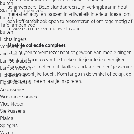
buiten
schijnwerpers. Deze standaarden zijn verkrijgbaar in hout,
Staande lampen voor
metaal en acryl en passen in vrijwel elk interieur. Ideaal om
buiten
een koffietafelboek open te presenteren of om regelmatig af
Tafellampen voor
te wisselen met een nieuwe favoriet.
buiten
Lichtslingers
Maak je collectie compleet
Verlichting
Of je nu een fervent lezer bent of gewoon van mooie dingen
accessoires
houdt, bij Loods 5 vind je boeken die je interieur verrijken.
Lampenkappen
Combineer ze met een stijlvolle standaard en geef je woning
Lampenvoeten
een persoonlijke touch. Kom langs in de winkel of bekijk de
Lichtbronnen
collectie online en laat je inspireren.
Eigen Collectie
Accessoires
Woonaccessoires
Vloerkleden
Sierkussens
Plaids
Spiegels
Vazen