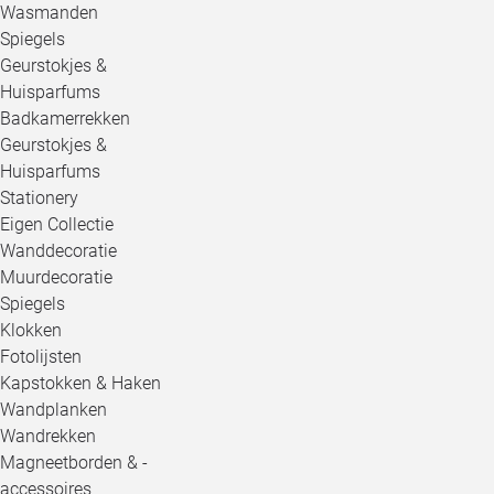
Wasmanden
Spiegels
Geurstokjes &
Huisparfums
Badkamerrekken
Geurstokjes &
Huisparfums
Stationery
Eigen Collectie
Wanddecoratie
Muurdecoratie
Spiegels
Klokken
Fotolijsten
Kapstokken & Haken
Wandplanken
Wandrekken
Magneetborden & -
accessoires