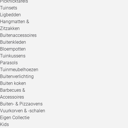
Picknicktafels
Tuinsets
Ligbedden
Hangmatten &
Zitzakken
Buitenaccessoires
Buitenkleden
Bloempotten
Tuinkussens
Parasols
Tuinmeubelhoezen
Buitenverlichting
Buiten koken
Barbecues &
Accessoires
Buiten- & Pizzaovens
Vuurkorven & -schalen
Eigen Collectie
Kids