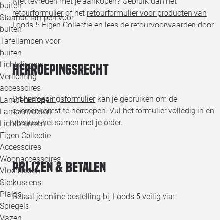
Niet tevreden met je aankopen? Gebruik dan het
buiten
retourformulier
of het
retourformulier voor producten van
Staande lampen voor
Loods 5 Eigen Collectie
en lees de
retourvoorwaarden
door.
buiten
Tafellampen voor
buiten
Lichtslingers
Herroepingsrecht
Verlichting
accessoires
Dit
herroepingsformulier
kan je gebruiken om de
Lampenkappen
overeenkomst te herroepen. Vul het formulier volledig in en
Lampenvoeten
verstuur het samen met je order.
Lichtbronnen
Eigen Collectie
Accessoires
Woonaccessoires
Prijzen & betalen
Vloerkleden
Sierkussens
Plaids
Betaal je online bestelling bij Loods 5 veilig via:
Spiegels
Vazen