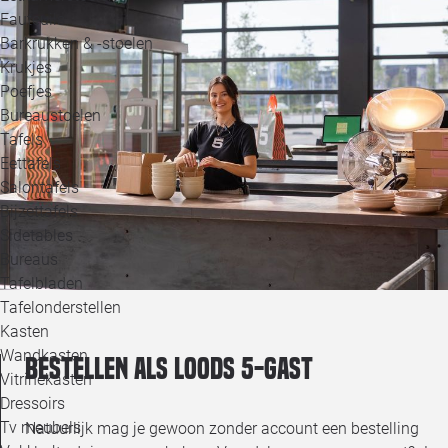
Loo
Fauteuils
Barkrukken & -stoelen
Krukjes
Loo
Poefjes
Bureaustoelen
Loo
Tafels
Eettafels
Loo
Salontafels
Bijzettafels
Loo
Sidetables
Bureaus
Tafelbladen
Alle 
Tafelonderstellen
Kasten
Wandkasten
Bestellen als Loods 5-gast
Vitrinekasten
Dressoirs
Tv meubels
Natuurlijk mag je gewoon zonder account een bestelling