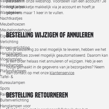
Vakkenkasten
plaatsen in onze webshop. Voordelen van een account? Je
Kledingkasten
volgt je pakketje makkelijk via je account en hoeft je
Wandrekken
gegevens maar 1 keer in te vullen.
Nachtkastjes
Meubelhoezen
Meubelonderhoud
Bestelling wijzigen of annuleren
Eigen Collectie
Verlichting
Binnenverlichting
Om je bestelling zo snel mogelijk te leveren, hebben we het
Hanglampen
bestelproces zoveel mogelijk geautomatiseerd. Daarom kan
Vloerlampen
je een order helaas niet annuleren of wijzigen. Heb je een
Wandlampen
foutje gemaakt in de gegevens van je bezorgadres? Neem
Plafondlampen
dan contact op met onze
klantenservice
.
Tafel- &
Bureaulampen
Spots
Bestelling retourneren
Railverlichting
Buitenverlichting
Hanglampen voor