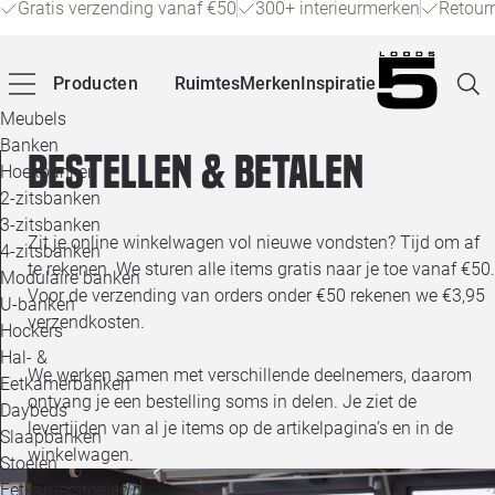
Gratis verzending vanaf €50
300+ interieurmerken
Retour
Producten
Ruimtes
Merken
Inspiratie
Meubels
Banken
Bestellen & betalen
Hoekbanken
Pagina
2-zitsbanken
3-zitsbanken
Zit je online winkelwagen vol nieuwe vondsten? Tijd om af
4-zitsbanken
Winke
te rekenen. We sturen alle items gratis naar je toe vanaf €50.
Modulaire banken
Voor de verzending van orders onder €50 rekenen we €3,95
U-banken
Klant
verzendkosten.
Hockers
Hal- &
We werken samen met verschillende deelnemers, daarom
Veelg
Eetkamerbanken
ontvang je een bestelling soms in delen. Je ziet de
Daybeds
Openin
levertijden van al je items op de artikelpagina’s en in de
Slaapbanken
winkelwagen.
Loo
Stoelen
Eetkamerstoelen