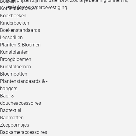
Alle prijzen zijn inclusief btw. Zodra je betaling binnen is,
Boeken
krijg je een orderbevestiging.
Koffietafelboeken
Kookboeken
Kinderboeken
Boekenstandaards
Leesbrillen
Planten & Bloemen
Kunstplanten
Droogbloemen
Kunstbloemen
Bloempotten
Plantenstandaards & -
hangers
Bad- &
doucheaccessoires
Badtextiel
Badmatten
Zeeppompjes
Badkameraccessoires