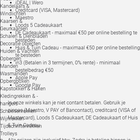
iDEAL | Wero
Kandelaars &
Creditcard (VISA, Mastercard)
Windlichten
Maestro
Kaarsen &
Loods 5 Cadeaukaart
Geurkaarsen
DE Cadeaukaart - maximaal €50 per online bestelling te
Schalen & Dienbladen
besteden
Decoratie objecten
Huis & Tuin Cadeau - maximaal €50 per online bestelling
Huiden & Vachten
te besteden
Opbergen
in3 (Betalen in 3 termijnen, 0% rente) - minimaal
Manden
bestelbedrag €50
Wasmanden
Apple Pay
Opbergboxen
Google Pay
Kapstokken & Haken
Kledingrekken & -
In onze winkels kan je niet contant betalen. Gebruik je
hangers
pinpas (Maestro, V PAY of Bancontact), creditcard (VISA of
Schoenenrekken
Mastercard), Loods 5 Cadeaukaart, DE Cadeaukaart of Huis
Wijnrekken
& Tuin Cadeau.
Tijdschriftenrekken
Trolleys