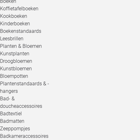
Boeken
Koffietafelboeken
Kookboeken
Kinderboeken
Boekenstandaards
Leesbrillen
Planten & Bloemen
Kunstplanten
Droogbloemen
Kunstbloemen
Bloempotten
Plantenstandaards & -
hangers
Bad- &
doucheaccessoires
Badtextiel
Badmatten
Zeeppompjes
Badkameraccessoires