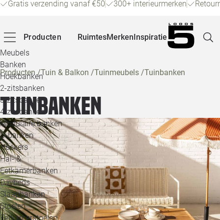
Gratis verzending vanaf €50
300+ interieurmerken
Retour
Producten
Ruimtes
Merken
Inspiratie
Meubels
Banken
Producten
/
Tuin & Balkon
/
Tuinmeubels
/
Tuinbanken
Hoekbanken
Pagina
2-zitsbanken
Tuinbanken
3-zitsbanken
4-zitsbanken
Winke
Modulaire banken
U-banken
Klant
Hockers
Hal- &
Veelg
Eetkamerbanken
Daybeds
Openin
Slaapbanken
Loo
Stoelen
Eetkamerstoelen