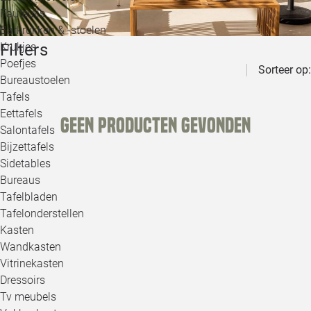
Loo
Fauteuils
Barkrukken & -stoelen
Filters
Krukjes
Loo
Poefjes
Sorteer op:
Bureaustoelen
Loo
Tafels
Eettafels
Geen producten gevonden
Loo
Salontafels
Bijzettafels
Loo
Sidetables
Bureaus
Tafelbladen
Alle 
Tafelonderstellen
Kasten
Wandkasten
Vitrinekasten
Dressoirs
Tv meubels