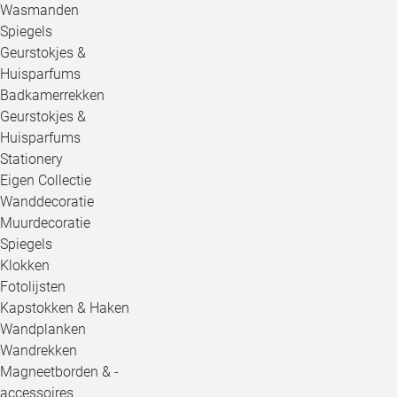
Wasmanden
Spiegels
Geurstokjes &
Huisparfums
Badkamerrekken
Geurstokjes &
Huisparfums
Stationery
Eigen Collectie
Wanddecoratie
Muurdecoratie
Spiegels
Klokken
Fotolijsten
Kapstokken & Haken
Wandplanken
Wandrekken
Magneetborden & -
accessoires