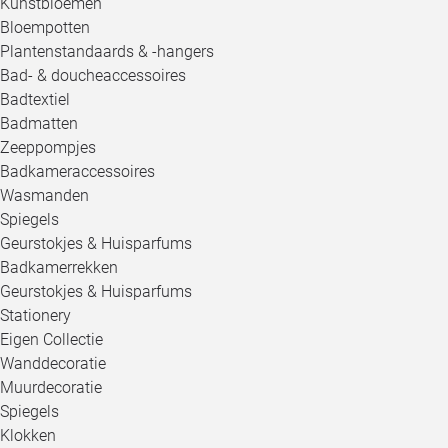
Kunstbloemen
Bloempotten
Plantenstandaards & -hangers
Bad- & doucheaccessoires
Badtextiel
Badmatten
Zeeppompjes
Badkameraccessoires
Wasmanden
Spiegels
Geurstokjes & Huisparfums
Badkamerrekken
Geurstokjes & Huisparfums
Stationery
Eigen Collectie
Wanddecoratie
Muurdecoratie
Spiegels
Klokken