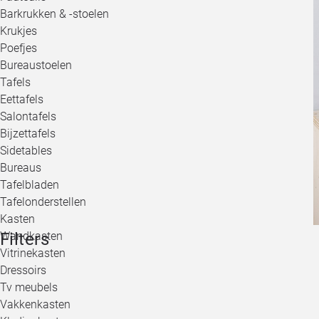
Barkrukken & -stoelen
Krukjes
Poefjes
Bureaustoelen
Tafels
Eettafels
Salontafels
Bijzettafels
Sidetables
Bureaus
Tafelbladen
Tafelonderstellen
Kasten
Filters
Wandkasten
Vitrinekasten
Dressoirs
Tv meubels
Vakkenkasten