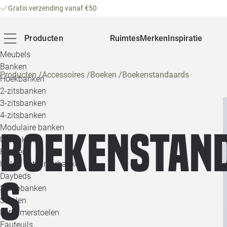
Gratis verzending vanaf €50
Producten
Ruimtes
Merken
Inspiratie
Meubels
Banken
Producten
/
Accessoires
/
Boeken
/
Boekenstandaards
Hoekbanken
2-zitsbanken
3-zitsbanken
4-zitsbanken
Modulaire banken
Boekenstan
U-banken
Hockers
Hal- & Eetkamerbanken
Daybeds
s
Slaapbanken
Stoelen
Eetkamerstoelen
Fauteuils