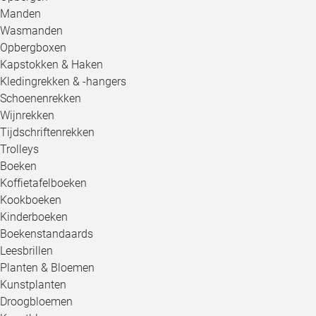
Manden
Wasmanden
Opbergboxen
Kapstokken & Haken
Kledingrekken & -hangers
Schoenenrekken
Wijnrekken
Tijdschriftenrekken
Trolleys
Boeken
Koffietafelboeken
Kookboeken
Kinderboeken
Boekenstandaards
Leesbrillen
Planten & Bloemen
Kunstplanten
Droogbloemen