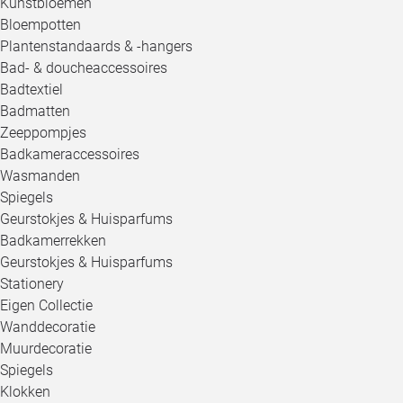
Kunstbloemen
Bloempotten
Plantenstandaards & -hangers
Bad- & doucheaccessoires
Badtextiel
Badmatten
Zeeppompjes
Badkameraccessoires
Wasmanden
Spiegels
Geurstokjes & Huisparfums
Badkamerrekken
Geurstokjes & Huisparfums
Stationery
Eigen Collectie
Wanddecoratie
Muurdecoratie
Spiegels
Klokken