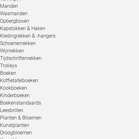
Manden
Wasmanden
Opbergboxen
Kapstokken & Haken
Kledingrekken & -hangers
Schoenenrekken
Wijnrekken
Tijdschriftenrekken
Trolleys
Boeken
Koffietafelboeken
Kookboeken
Kinderboeken
Boekenstandaards
Leesbrillen
Planten & Bloemen
Kunstplanten
Droogbloemen