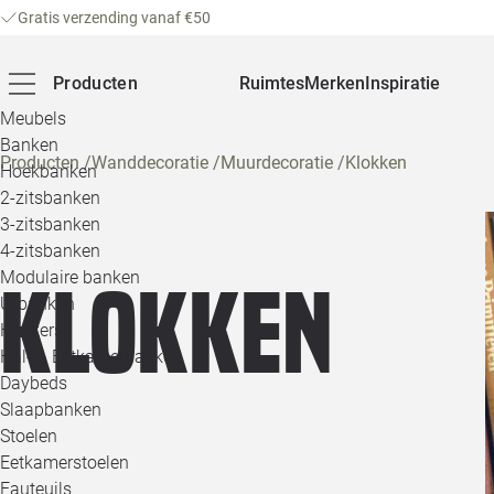
Gratis verzending vanaf €50
Producten
Ruimtes
Merken
Inspiratie
Meubels
Banken
Producten
/
Wanddecoratie
/
Muurdecoratie
/
Klokken
Hoekbanken
2-zitsbanken
3-zitsbanken
4-zitsbanken
Modulaire banken
Klokken
U-banken
Hockers
Hal- & Eetkamerbanken
Daybeds
Slaapbanken
Stoelen
Eetkamerstoelen
Fauteuils