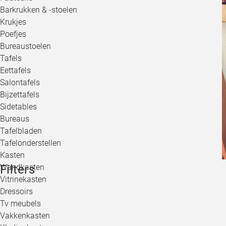
Barkrukken & -stoelen
Krukjes
Poefjes
Bureaustoelen
Tafels
Eettafels
Salontafels
Bijzettafels
Sidetables
Bureaus
Tafelbladen
Tafelonderstellen
Kasten
Filters
Wandkasten
Vitrinekasten
Dressoirs
Tv meubels
Vakkenkasten