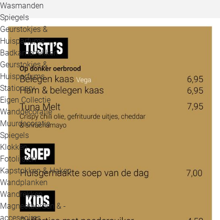
Wasmanden
Spiegels
Geurstokjes &
Huisparfums
Badkamerrekken
Geurstokjes &
Huisparfums
Stationery
Eigen Collectie
Wanddecoratie
Muurdecoratie
Spiegels
Klokken
Fotolijsten
Kapstokken & Haken
Wandplanken
Wandrekken
Magneetborden & -
accessoires