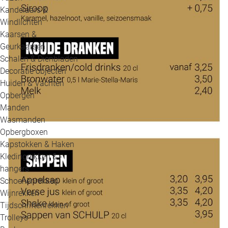
Kandelaars &
Windlichten
Kaarsen &
Geurkaarsen
Schalen & Dienbladen
Decoratie objecten
Huiden & Vachten
Opbergen
Manden
Wasmanden
Opbergboxen
Kapstokken & Haken
Kledingrekken & -
hangers
Schoenenrekken
Wijnrekken
Tijdschriftenrekken
Trolleys