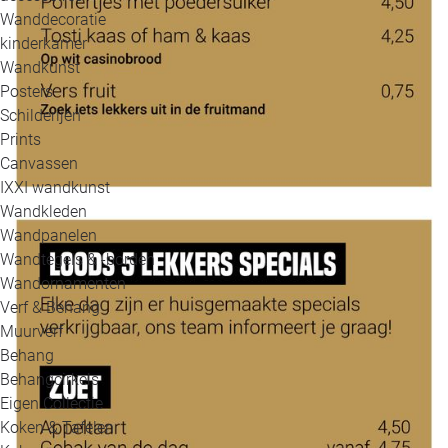
Wanddecoratie
kinderkamer
Wandkunst
Posters
Schilderijen
Prints
Canvassen
IXXI wandkunst
Wandkleden
Wandpanelen
Wandtegels & -borden
Wandornamenten
Verf & Behang
Muurverf
Behang
Behangcirkels
Eigen Collectie
Koken & Tafelen