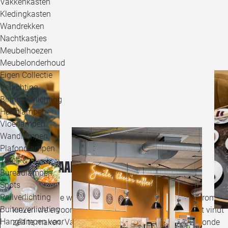
Vakkenkasten
Kledingkasten
Wandrekken
Nachtkastjes
Meubelhoezen
Meubelonderhoud
Eigen Collectie
Verlichting
Binnenverlichting
Hanglampen
Vloerlampen
Wandlampen
Plafondlampen
Tafel- &
Huisgemaakt? Ja graag!
Bureaulampen
Spots
Railverlichting
Wat met liefde wordt gemaakt, is altijd lekkerder! Daarom
Buitenverlichting
kiezen we ervoor om vrijwel alles wat je op onze kaart vindt
Hanglampen voor
zélf te maken. Van een broodje gerookte zalm tot gezonde