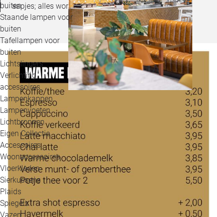
buiten
sapjes; alles wordt in onze eigen keuken bereid.
Staande lampen voor
buiten
Tafellampen voor
buiten
Lichtslingers
Verlichting
accessoires
Lampenkappen
Lampenvoeten
Lichtbronnen
Eigen Collectie
Accessoires
Woonaccessoires
Vloerkleden
Sierkussens
Plaids
Spiegels
Vazen