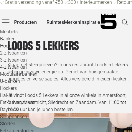
Gratis verzending vanaf €50
300+ interieurmerken
Retour
Producten
Ruimtes
Merken
Inspiratie
Meubels
Banken
Loods 5 lekkers
Hoekbanken
Pagina
2-zitsbanken
3-zitsbanken
Klaar met sfeerproeven? In ons restaurant Loods 5 Lekkers
4-zitsbanken
Winke
schep je nieuwe energie op. Geniet van huisgemaakte
Modulaire banken
broodjes en verse sapjes. Alles vers bereid in eigen keuken.
U-banken
Klant
Hockers
Hal- &
Je vindt Loods 5 Lekkers in al onze winkels in Amersfoort,
Veelg
Eetkamerbanken
Duiven, Maastricht, Sliedrecht en Zaandam. Van 11:00 tot
Daybeds
16:00 uur kan je lunch bestellen.
Openin
Slaapbanken
Loo
Stoelen
Eetkamerstoelen