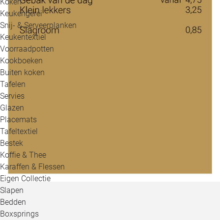
Koken
Keukengerei
Snij- & Serveerplanken
Keukentextiel
Voorraadpotten
Kookboeken
Buiten koken
Tafelen
Servies
Glazen
Placemats
Tafeltextiel
Bestek
Koffie & Thee
Karaffen & Flessen
Eigen Collectie
Slapen
Bedden
Boxsprings