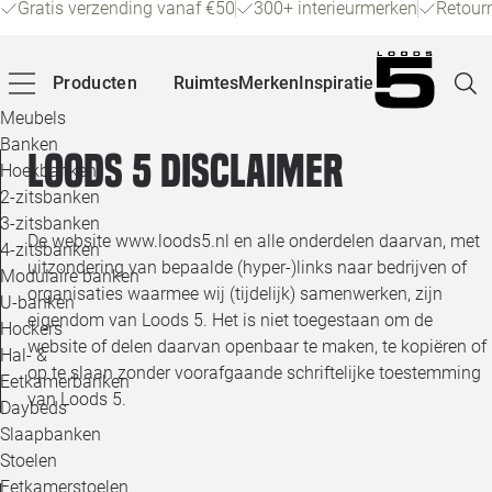
Gratis verzending vanaf €50
300+ interieurmerken
Retour
Producten
Ruimtes
Merken
Inspiratie
Meubels
Banken
Loods 5 disclaimer
Hoekbanken
Pagina
2-zitsbanken
3-zitsbanken
De website www.loods5.nl en alle onderdelen daarvan, met
4-zitsbanken
Winke
uitzondering van bepaalde (hyper-)links naar bedrijven of
Modulaire banken
organisaties waarmee wij (tijdelijk) samenwerken, zijn
U-banken
Klant
eigendom van Loods 5. Het is niet toegestaan om de
Hockers
website of delen daarvan openbaar te maken, te kopiëren of
Hal- &
op te slaan zonder voorafgaande schriftelijke toestemming
Veelg
Eetkamerbanken
van Loods 5.
Daybeds
Openin
Slaapbanken
Loo
Stoelen
Eetkamerstoelen