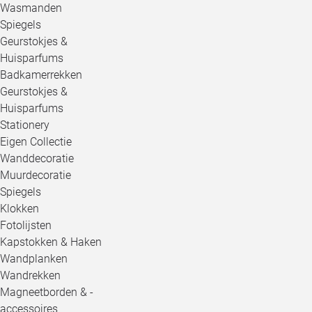
Wasmanden
Spiegels
Geurstokjes &
Huisparfums
Badkamerrekken
Geurstokjes &
Huisparfums
Stationery
Eigen Collectie
Wanddecoratie
Muurdecoratie
Spiegels
Klokken
Fotolijsten
Kapstokken & Haken
Wandplanken
Wandrekken
Magneetborden & -
accessoires