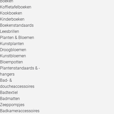
Boeken
Koffietafelboeken
Kookboeken
Kinderboeken
Boekenstandaards
Leesbrillen
Planten & Bloemen
Kunstplanten
Droogbloemen
Kunstbloemen
Bloempotten
Plantenstandaards & -
hangers
Bad- &
doucheaccessoires
Badtextiel
Badmatten
Zeeppompjes
Badkameraccessoires