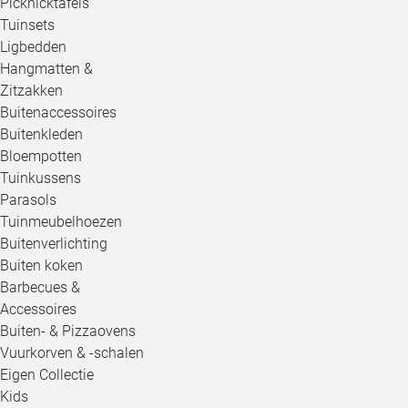
Picknicktafels
Tuinsets
Ligbedden
Hangmatten &
Zitzakken
Buitenaccessoires
Buitenkleden
Bloempotten
Tuinkussens
Parasols
Tuinmeubelhoezen
Buitenverlichting
Buiten koken
Barbecues &
Accessoires
Buiten- & Pizzaovens
Vuurkorven & -schalen
Eigen Collectie
Kids