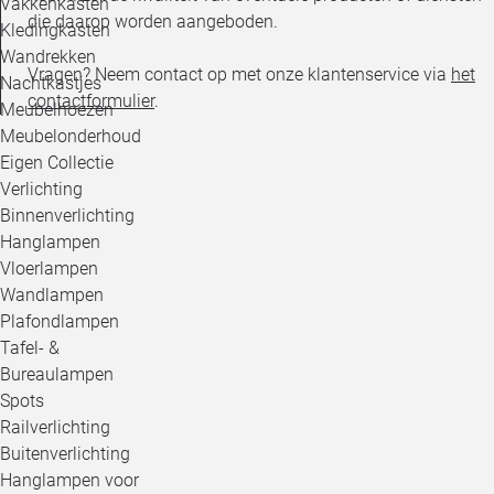
Vakkenkasten
die daarop worden aangeboden.
Kledingkasten
Wandrekken
Vragen? Neem contact op met onze klantenservice via
het
Nachtkastjes
contactformulier
.
Meubelhoezen
Meubelonderhoud
Eigen Collectie
Verlichting
Binnenverlichting
Hanglampen
Vloerlampen
Wandlampen
Plafondlampen
Tafel- &
Bureaulampen
Spots
Railverlichting
Buitenverlichting
Hanglampen voor