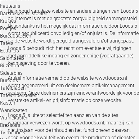
Loo
Fauteuils
De inhoud van deze website en andere uitingen van Loods 5
Barkrukken & -stoelen
op internet is met de grootste zorgvuldigheid samengesteld.
Krukjes
Loo
Desondanks is het mogelijk dat informatie die door Loods 5
Poefjes
wordt gepubliceerd onvolledig en/of onjuist is. De informatie
Bureaustoelen
Loo
op de website wordt geregeld aangevuld en/of aangepast.
Tafels
Loods 5 behoudt zich het recht om eventuele wijzigingen
Eettafels
Loo
met onmiddellijke ingang en zonder enige (voorafgaande)
Salontafels
kennisgeving door te voeren.
Bijzettafels
Loo
Sidetables
Artikelinformatie vermeld op de website www.loods5.nl
Bureaus
wordt gegenereerd uit een deelnemers-artikelmanagement
Tafelbladen
Alle 
systeem. Onze deelnemers zijn eindverantwoordelijk voor de
Tafelonderstellen
verstrekte artikel- en prijsinformatie op onze website.
Kasten
Wandkasten
Loods 5 is uiterst selectief ten aanzien van de sites
Vitrinekasten
waarnaar verwezen wordt op www.loods5.nl, maar zij kan
Dressoirs
niet instaan voor de inhoud en het functioneren daarvan,
Tv meubels
noch voor de kwaliteit van eventuele producten of diensten