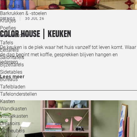
Loo
Fauteuils
Barkrukken & -stoelen
TRENDS
30 JUL 26
Krukjes
Loo
Poefjes
Color House | Keuken
Bureaustoelen
Loo
Tafels
De keuken is de plek waar het huis vanzelf tot leven komt. Waar
Eettafels
Loo
de dag begint met koffie, gesprekken blijven hangen en
Salontafels
iedereen…
Bijzettafels
Loo
Sidetables
Lees meer
Bureaus
Tafelbladen
Alle 
Tafelonderstellen
Kasten
Wandkasten
Vitrinekasten
Dressoirs
Tv meubels