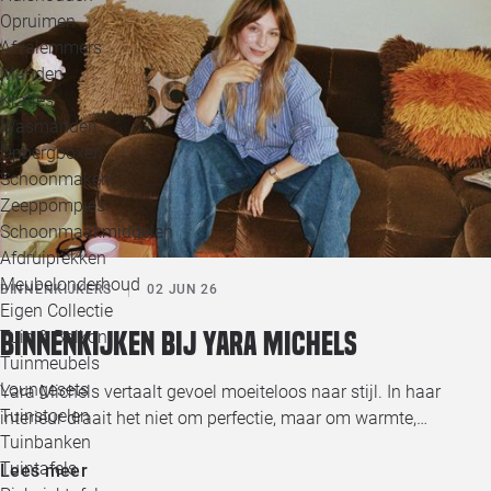
Opruimen
Afvalemmers
Manden
Kratjes
Wasmanden
Opbergboxen
Schoonmaken
Zeeppompjes
Schoonmaakmiddelen
Afdruiprekken
Meubelonderhoud
BINNENKIJKERS
02 JUN 26
Eigen Collectie
Binnenkijken bij Yara Michels
Tuin & Balkon
Tuinmeubels
Loungesets
Yara Michels vertaalt gevoel moeiteloos naar stijl. In haar
Tuinstoelen
interieur draait het niet om perfectie, maar om warmte,…
Tuinbanken
Tuintafels
Lees meer