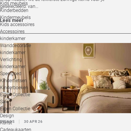
Kids meubels
geselecteerd: van…
Kinderbedden
Kindermeubels
Lees meer
Kids accessoires
Accessoires
kinderkamer
Wanddecoratie
kinderkamer
Verlichting
kinderkamer
Speelgoed
Kinderfietsen
Kinderboeken
Eigen Collectie
Sale
Eigen Collectie
Design
TRENDS
30 APR 26
Kunst
Cadeaukaarten