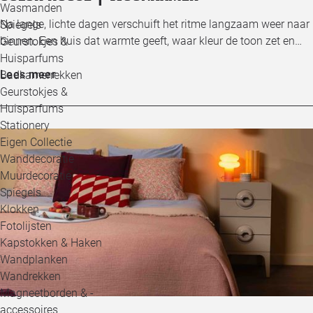
Wasmanden
Na lange, lichte dagen verschuift het ritme langzaam weer naar
Spiegels
binnen. Een huis dat warmte geeft, waar kleur de toon zet en…
Geurstokjes &
Huisparfums
Lees meer
Badkamerrekken
Geurstokjes &
Huisparfums
Stationery
Eigen Collectie
Wanddecoratie
Muurdecoratie
Spiegels
Klokken
Fotolijsten
Kapstokken & Haken
Wandplanken
Wandrekken
Magneetborden & -
accessoires