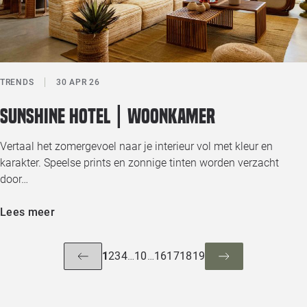
TRENDS
30 APR 26
Sunshine Hotel | Woonkamer
Vertaal het zomergevoel naar je interieur vol met kleur en
karakter. Speelse prints en zonnige tinten worden verzacht
door…
Lees meer
1
2
3
4
…
10
…
16
17
18
19