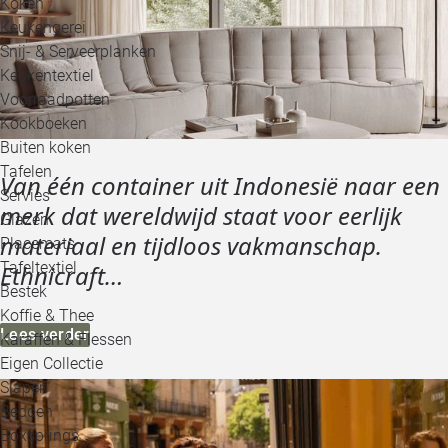
Koken
Keukengerei
Snij- & Serveerplanken
Keukentextiel
Voorraadpotten
Kookboeken
Buiten koken
Tafelen
Van één container uit Indonesië naar een
Servies
merk dat wereldwijd staat voor eerlijk
Glazen
materiaal en tijdloos vakmanschap.
Placemats
Tafeltextiel
Ethnicraft…
Bestek
Koffie & Thee
Lees verder
Karaffen & Flessen
Eigen Collectie
Slapen
Bedden
Boxsprings