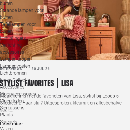
buiten
Staande lampen voor
buiten
Tafellampen voor
buiten
Lichtslingers
Verlichting
accessoires
Lampenkappen
Lampenvoeten
INTERVIEWS
30 JUL 26
Lichtbronnen
Eigen Collectie
Stylist favorites | Lisa
Accessoires
Woonaccessoires
Maak kennis met de favorieten van Lisa, stylist bij Loods 5
Vloerkleden
Sliedrecht. Haar stijl? Uitgesproken, kleurrijk en allesbehalve
Sierkussens
saai.…
Plaids
Spiegels
Lees meer
Vazen