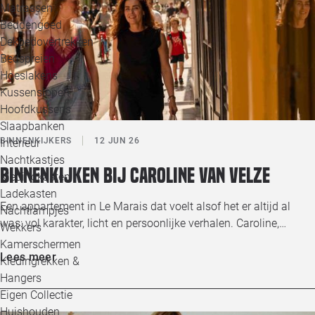
Matrassen
Beddengoed
Dekbedovertrekken
Bedspreien
Hoeslakens
Kussenslopen
Hoofdkussens
Slaapbanken
BINNENKIJKERS
12 JUN 26
Interieur
Nachtkastjes
Binnenkijken bij Caroline van Velze
Kledingkasten
Ladekasten
Een appartement in Le Marais dat voelt alsof het er altijd al
Nachtlampjes
was: vol karakter, licht en persoonlijke verhalen. Caroline,…
Wekkers
Kamerschermen
Lees meer
Kledingrekken &
Hangers
Eigen Collectie
Huishouden