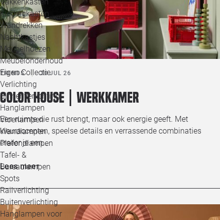
Vakkenkasten
Kledingkasten
Wandrekken
Nachtkastjes
Meubelhoezen
Meubelonderhoud
Eigen Collectie
TRENDS
30 JUL 26
Verlichting
Color House | Werkkamer
Binnenverlichting
Hanglampen
Een ruimte die rust brengt, maar ook energie geeft. Met
Vloerlampen
kleuraccenten, speelse details en verrassende combinaties
Wandlampen
creëer je een…
Plafondlampen
Tafel- &
Lees meer
Bureaulampen
Spots
Railverlichting
Buitenverlichting
Hanglampen voor