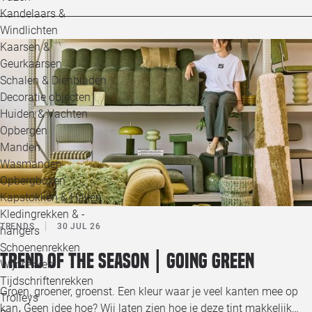
Kandelaars &
Windlichten
Kaarsen &
Geurkaarsen
Schalen & Dienbladen
Decoratie objecten
Huiden & Vachten
Opbergen
Manden
Wasmanden
Opbergboxen
Kapstokken & Haken
Kledingrekken & -
TRENDS
30 JUL 26
hangers
Schoenenrekken
Trend of the season | Going green
Wijnrekken
Tijdschriftenrekken
Groen, groener, groenst. Een kleur waar je veel kanten mee op
Trolleys
kan. Geen idee hoe? Wij laten zien hoe je deze tint makkelijk…