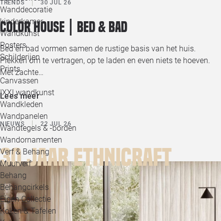
TRENDS
30 JUL 26
Wanddecoratie
kinderkamer
Color House | Bed & bad
Wandkunst
Posters
Bed en bad vormen samen de rustige basis van het huis.
Schilderijen
Plekken om te vertragen, op te laden en even niets te hoeven.
Prints
Met zachte…
Canvassen
IXXI wandkunst
Lees meer
Wandkleden
Wandpanelen
NIEUWS
22 JUL 26
Wandtegels & -borden
Wandornamenten
30 jaar Ethnicraft
Verf & Behang
Muurverf
Behang
Behangcirkels
Eigen Collectie
Koken & Tafelen