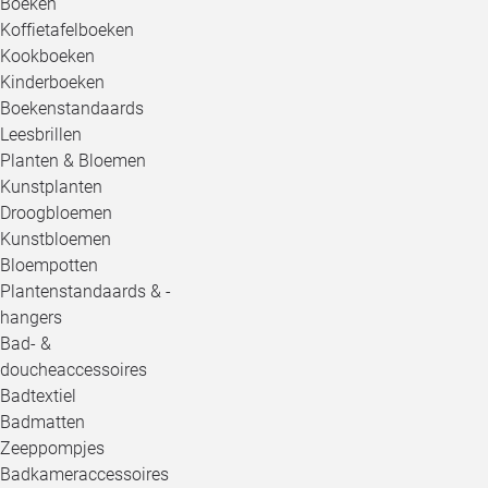
Boeken
Koffietafelboeken
Kookboeken
Kinderboeken
Boekenstandaards
Leesbrillen
Planten & Bloemen
Kunstplanten
Droogbloemen
Kunstbloemen
Bloempotten
Plantenstandaards & -
hangers
Bad- &
doucheaccessoires
Badtextiel
Badmatten
Zeeppompjes
Badkameraccessoires