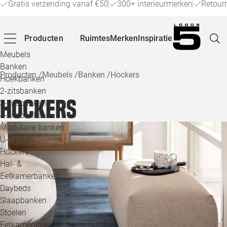
Gratis verzending vanaf €50
300+ interieurmerken
Retour
Producten
Ruimtes
Merken
Inspiratie
Meubels
Banken
Producten
/
Meubels
/
Banken
/
Hockers
Hoekbanken
Pagina
2-zitsbanken
Hockers
3-zitsbanken
4-zitsbanken
Winke
Modulaire banken
U-banken
Klant
Hockers
Hal- &
Veelg
Eetkamerbanken
Daybeds
Openin
Slaapbanken
Loo
Stoelen
Eetkamerstoelen