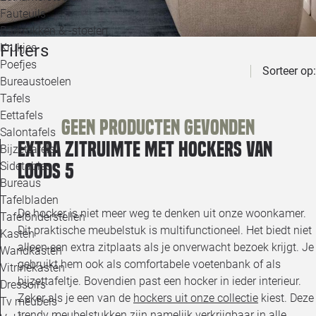
Loo
Fauteuils
Barkrukken & -stoelen
Filters
Krukjes
Loo
Poefjes
Sorteer op:
Bureaustoelen
Loo
Tafels
Eettafels
Geen producten gevonden
Loo
Salontafels
Extra zitruimte met hockers van
Bijzettafels
Loo
Sidetables
Loods 5
(out
Bureaus
Tafelbladen
Alle 
De hocker is niet meer weg te denken uit onze woonkamer.
Tafelonderstellen
Dit praktische meubelstuk is multifunctioneel. Het biedt niet
Kasten
alleen een extra zitplaats als je onverwacht bezoek krijgt. Je
Wandkasten
gebruikt hem ook als comfortabele voetenbank of als
Vitrinekasten
bijzettafeltje. Bovendien past een hocker in ieder interieur.
Dressoirs
Zeker als je een van de
hockers uit onze collectie
kiest. Deze
Tv meubels
trendy meubelstukken zijn namelijk verkrijgbaar in alle