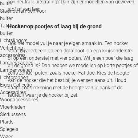
een neutrale uitstraling? Dan zijn er modellen van geweven
buiten
stof of van leer.
Staande lampen voor
buiten
Tafellampen voor
Hocker op pootjes of laag bij de grond
buiten
Lichtslingers
Ook het model vul je naar je eigen smaak in. Een hocker
Verlichting
staat bijvoorbeeld op een draaipoot, op een kruisonderstel
accessoires
of op een onderstel met vier poten. Wil je een poef die laag
Lampenkappen
bij de grond is? Dan hebben we modellen op korte pootjes of
Lampenvoeten
zelfs zonder poten, zoals
hocker Fat Joe
. Kies de hoogte
Lichtbronnen
van de hocker die het best bij je wensen aansluit. Houd
Eigen Collectie
daarbij ook rekening met de hoogte van je bank of de
Accessoires
fauteuil waar je de hocker bij zet.
Woonaccessoires
Vloerkleden
Sierkussens
Plaids
Spiegels
Vazen