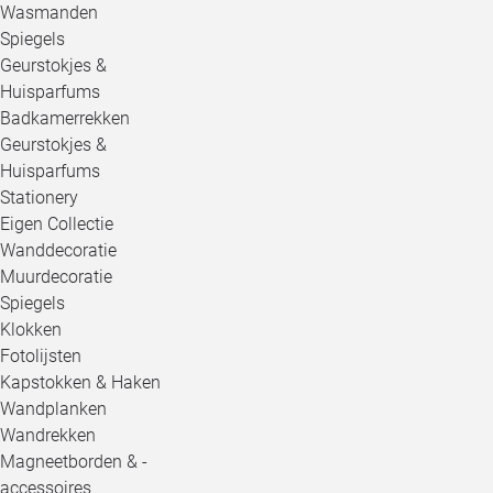
Wasmanden
Spiegels
Geurstokjes &
Huisparfums
Badkamerrekken
Geurstokjes &
Huisparfums
Stationery
Eigen Collectie
Wanddecoratie
Muurdecoratie
Spiegels
Klokken
Fotolijsten
Kapstokken & Haken
Wandplanken
Wandrekken
Magneetborden & -
accessoires