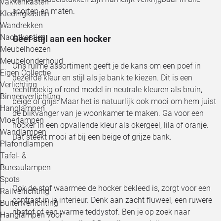
Vakkenkasten
soorten en maten.
Kledingkasten
Wandrekken
Nachtkastjes
Geef stijl aan een hocker
Meubelhoezen
Meubelonderhoud
Ons ruime assortiment geeft je de kans om een poef in
Eigen Collectie
dezelfde kleur en stijl als je bank te kiezen. Dit is een
Verlichting
rechthoekig of rond model in neutrale kleuren als bruin,
Binnenverlichting
beige of grijs. Maar het is natuurlijk ook mooi om hem juist
Hanglampen
de blikvanger van je woonkamer te maken. Ga voor een
Vloerlampen
hocker in een opvallende kleur als okergeel, lila of oranje.
Wandlampen
Dat steekt mooi af bij een beige of grijze bank.
Plafondlampen
Tafel- &
Bureaulampen
Spots
Ook de stof waarmee de hocker bekleed is, zorgt voor een
Railverlichting
contrast in je interieur. Denk aan zacht fluweel, een ruwere
Buitenverlichting
ribstof of een warme teddystof. Ben je op zoek naar
Hanglampen voor