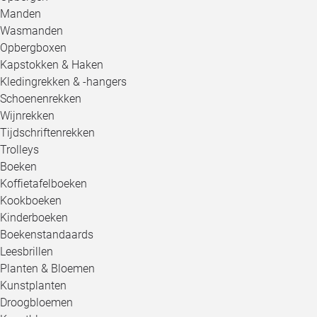
Manden
Wasmanden
Opbergboxen
Kapstokken & Haken
Kledingrekken & -hangers
Schoenenrekken
Wijnrekken
Tijdschriftenrekken
Trolleys
Boeken
Koffietafelboeken
Kookboeken
Kinderboeken
Boekenstandaards
Leesbrillen
Planten & Bloemen
Kunstplanten
Droogbloemen