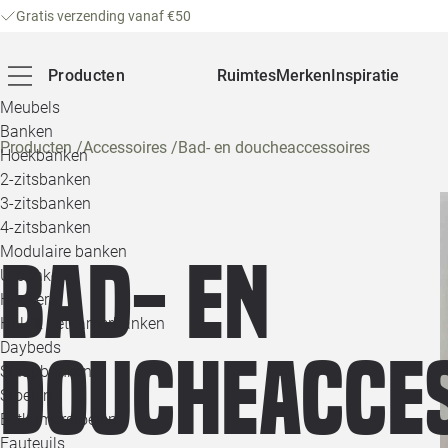
Gratis verzending vanaf €50
Producten
Ruimtes
Merken
Inspiratie
Meubels
Banken
Producten
/
Accessoires
/
Bad- en doucheaccessoires
Hoekbanken
2-zitsbanken
3-zitsbanken
4-zitsbanken
Modulaire banken
Bad- en
U-banken
Hockers
Hal- & Eetkamerbanken
Daybeds
doucheacce
Slaapbanken
Stoelen
Eetkamerstoelen
Fauteuils