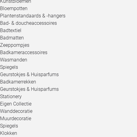
Kunstbloemen
Bloempotten
Plantenstandaards & -hangers
Bad- & doucheaccessoires
Badtextiel
Badmatten
Zeeppompjes
Badkameraccessoires
Wasmanden
Spiegels
Geurstokjes & Huisparfums
Badkamerrekken
Geurstokjes & Huisparfums
Stationery
Eigen Collectie
Wanddecoratie
Muurdecoratie
Spiegels
Klokken