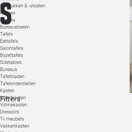
s
Barkrukken & -stoelen
Krukjes
Poefjes
Bureaustoelen
Tafels
Eettafels
Salontafels
Bijzettafels
Sidetables
Bureaus
Tafelbladen
Tafelonderstellen
Kasten
Filters
Wandkasten
Vitrinekasten
Dressoirs
Tv meubels
Vakkenkasten