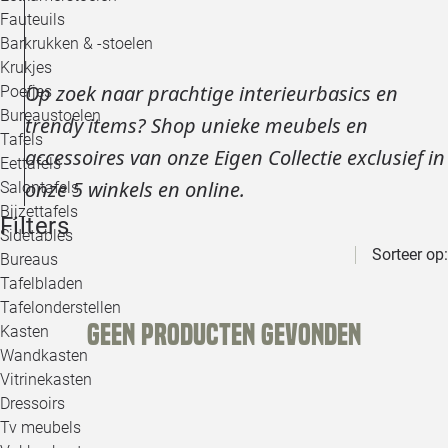
Loo
Fauteuils
Barkrukken & -stoelen
Krukjes
Loo
Op zoek naar prachtige interieurbasics en
Poefjes
Bureaustoelen
trendy items? Shop unieke meubels en
Loo
Tafels
accessoires van onze Eigen Collectie exclusief in
Eettafels
Loo
onze 5 winkels en online.
Salontafels
Bijzettafels
Loo
Filters
Sidetables
(out
Sorteer op:
Bureaus
Tafelbladen
Alle 
Tafelonderstellen
Geen producten gevonden
Kasten
Wandkasten
Vitrinekasten
Dressoirs
Tv meubels