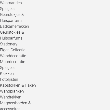
Wasmanden
Spiegels
Geurstokjes &
Huisparfums
Badkamerrekken
Geurstokjes &
Huisparfums
Stationery
Eigen Collectie
Wanddecoratie
Muurdecoratie
Spiegels
Klokken
Fotolijsten
Kapstokken & Haken
Wandplanken
Wandrekken
Magneetborden & -
accessoires