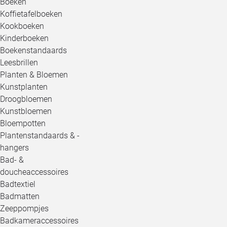
Boeken
Koffietafelboeken
Kookboeken
Kinderboeken
Boekenstandaards
Leesbrillen
Planten & Bloemen
Kunstplanten
Droogbloemen
Kunstbloemen
Bloempotten
Plantenstandaards & -
hangers
Bad- &
doucheaccessoires
Badtextiel
Badmatten
Zeeppompjes
Badkameraccessoires