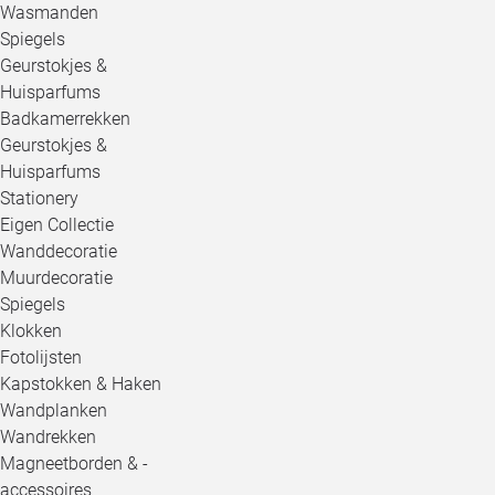
Wasmanden
Spiegels
Geurstokjes &
Huisparfums
Badkamerrekken
Geurstokjes &
Huisparfums
Stationery
Eigen Collectie
Wanddecoratie
Muurdecoratie
Spiegels
Klokken
Fotolijsten
Kapstokken & Haken
Wandplanken
Wandrekken
Magneetborden & -
accessoires