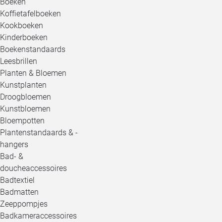
Boeken
Koffietafelboeken
Kookboeken
Kinderboeken
Boekenstandaards
Leesbrillen
Planten & Bloemen
Kunstplanten
Droogbloemen
Kunstbloemen
Bloempotten
Plantenstandaards & -
hangers
Bad- &
doucheaccessoires
Badtextiel
Badmatten
Zeeppompjes
Badkameraccessoires