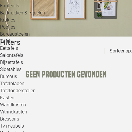
Loo
Fauteuils
Barkrukken & -stoelen
Krukjes
Loo
Poefjes
Bureaustoelen
Loo
Filters
Tafels
Eettafels
Sorteer op:
Loo
Salontafels
Bijzettafels
Loo
Sidetables
Geen producten gevonden
Bureaus
Tafelbladen
Alle 
Tafelonderstellen
Kasten
Wandkasten
Vitrinekasten
Dressoirs
Tv meubels