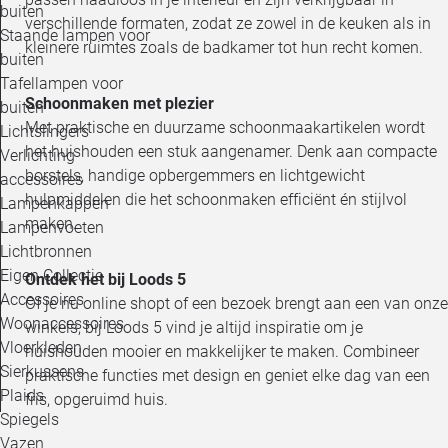
buiten
verschillende formaten, zodat ze zowel in de keuken als in
Staande lampen voor
kleinere ruimtes zoals de badkamer tot hun recht komen.
buiten
Tafellampen voor
Schoonmaken met plezier
buiten
Met praktische en duurzame schoonmaakartikelen wordt
Lichtslingers
het huishouden een stuk aangenamer. Denk aan compacte
Verlichting
borstels, handige opbergemmers en lichtgewicht
accessoires
hulpmiddelen die het schoonmaken efficiënt én stijlvol
Lampenkappen
maken.
Lampenvoeten
Lichtbronnen
Eigen Collectie
Ontdek het bij Loods 5
Accessoires
Of je nu online shopt of een bezoek brengt aan een van onze
Woonaccessoires
winkels, bij Loods 5 vind je altijd inspiratie om je
Vloerkleden
huishouden mooier en makkelijker te maken. Combineer
Sierkussens
praktische functies met design en geniet elke dag van een
Plaids
fris, opgeruimd huis.
Spiegels
Vazen