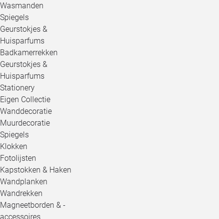
Wasmanden
Spiegels
Geurstokjes &
Huisparfums
Badkamerrekken
Geurstokjes &
Huisparfums
Stationery
Eigen Collectie
Wanddecoratie
Muurdecoratie
Spiegels
Klokken
Fotolijsten
Kapstokken & Haken
Wandplanken
Wandrekken
Magneetborden & -
accessoires