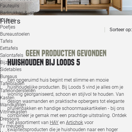
Loo
Fauteuils
Barkrukken & -stoelen
Filters
Krukjes
Loo
Poefjes
Sorteer op:
Bureaustoelen
Loo
Tafels
Eettafels
Geen producten gevonden
Loo
Salontafels
Huishouden bij Loods 5
Bijzettafels
Loo
Sidetables
Bureaus
Een opgeruimd huis begint met slimme en mooie
Tafelbladen
huishoudelijke producten. Bij Loods 5 vind je alles om je
Alle 
Tafelonderstellen
woning georganiseerd, schoon en stijlvol te houden. Van
Kasten
design wasmanden en praktische opbergers tot elegante
Wandkasten
prullenbakken en handige schoonmaakartikelen - bij ons
Vitrinekasten
combineer je gemak met een prachtige uitstraling. Ontdek
Dressoirs
het assortiment van
HAY
en
Artichok
voor
Tv meubels
kwaliteitsproducten die je huishouden naar een hoger