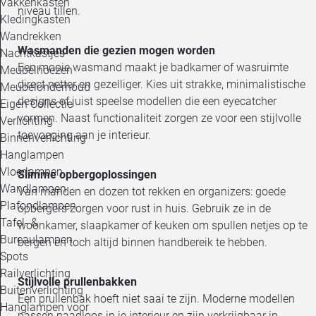
Vakkenkasten
niveau tillen.
Kledingkasten
Wandrekken
Wasmanden die gezien mogen worden
Nachtkastjes
Een mooie wasmand maakt je badkamer of wasruimte
Meubelhoezen
direct netter en gezelliger. Kies uit strakke, minimalistische
Meubelonderhoud
designs of juist speelse modellen die een eyecatcher
Eigen Collectie
vormen. Naast functionaliteit zorgen ze voor een stijlvolle
Verlichting
toevoeging aan je interieur.
Binnenverlichting
Hanglampen
Vloerlampen
Slimme opbergoplossingen
Wandlampen
Van manden en dozen tot rekken en organizers: goede
Plafondlampen
opbergers zorgen voor rust in huis. Gebruik ze in de
Tafel- &
woonkamer, slaapkamer of keuken om spullen netjes op te
Bureaulampen
bergen en toch altijd binnen handbereik te hebben.
Spots
Railverlichting
Stijlvolle prullenbakken
Buitenverlichting
Een prullenbak hoeft niet saai te zijn. Moderne modellen
Hanglampen voor
passen naadloos in je interieur en zijn verkrijgbaar in