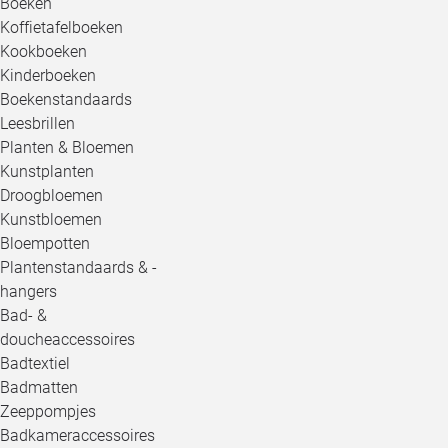
Boeken
Koffietafelboeken
Kookboeken
Kinderboeken
Boekenstandaards
Leesbrillen
Planten & Bloemen
Kunstplanten
Droogbloemen
Kunstbloemen
Bloempotten
Plantenstandaards & -
hangers
Bad- &
doucheaccessoires
Badtextiel
Badmatten
Zeeppompjes
Badkameraccessoires