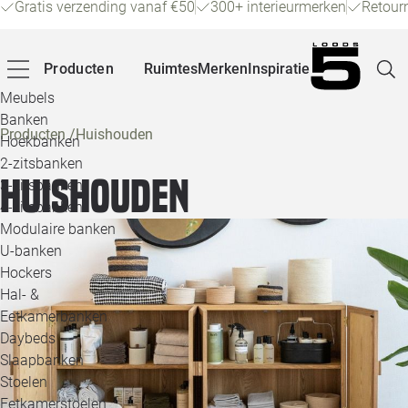
Gratis verzending vanaf €50
300+ interieurmerken
Retour
Producten
Ruimtes
Merken
Inspiratie
Meubels
Banken
Producten
/
Huishouden
Hoekbanken
Pagina
2-zitsbanken
Huishouden
3-zitsbanken
4-zitsbanken
Winke
Modulaire banken
U-banken
Klant
Hockers
Hal- &
Veelg
Eetkamerbanken
Daybeds
Openin
Slaapbanken
Loo
Stoelen
Eetkamerstoelen