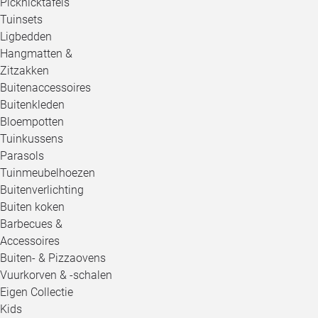
Picknicktafels
Tuinsets
Ligbedden
Hangmatten &
Zitzakken
Buitenaccessoires
Buitenkleden
Bloempotten
Tuinkussens
Parasols
Tuinmeubelhoezen
Buitenverlichting
Buiten koken
Barbecues &
Accessoires
Buiten- & Pizzaovens
Vuurkorven & -schalen
Eigen Collectie
Kids