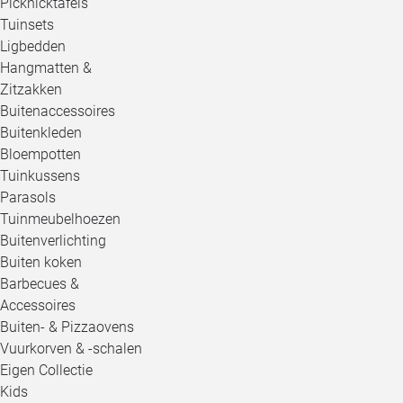
Picknicktafels
Tuinsets
Ligbedden
Hangmatten &
Zitzakken
Buitenaccessoires
Buitenkleden
Bloempotten
Tuinkussens
Parasols
Tuinmeubelhoezen
Buitenverlichting
Buiten koken
Barbecues &
Accessoires
Buiten- & Pizzaovens
Vuurkorven & -schalen
Eigen Collectie
Kids