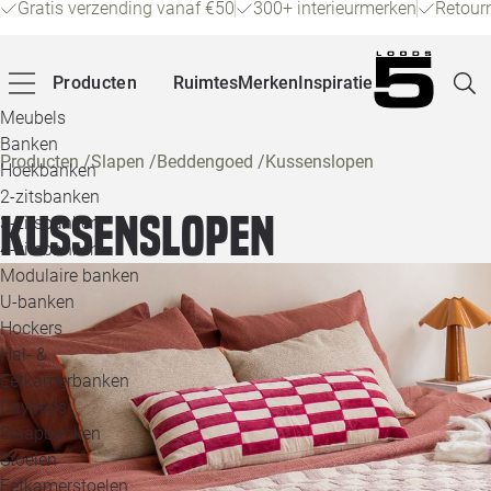
Gratis verzending vanaf €50
300+ interieurmerken
Retour
Producten
Ruimtes
Merken
Inspiratie
Meubels
Banken
Producten
/
Slapen
/
Beddengoed
/
Kussenslopen
Hoekbanken
Pagina
2-zitsbanken
Kussenslopen
3-zitsbanken
4-zitsbanken
Winke
Modulaire banken
U-banken
Klant
Hockers
Hal- &
Veelg
Eetkamerbanken
Daybeds
Openin
Slaapbanken
Loo
Stoelen
Eetkamerstoelen