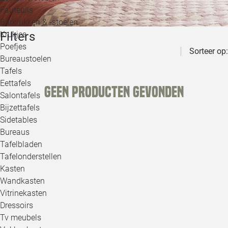
Loo
Fauteuils
Barkrukken & -stoelen
Filters
Krukjes
Loo
Poefjes
Sorteer op:
Bureaustoelen
Loo
Tafels
Eettafels
Geen producten gevonden
Loo
Salontafels
Bijzettafels
Loo
Sidetables
(out
Bureaus
Tafelbladen
Alle 
Tafelonderstellen
Kasten
Wandkasten
Vitrinekasten
Dressoirs
Tv meubels