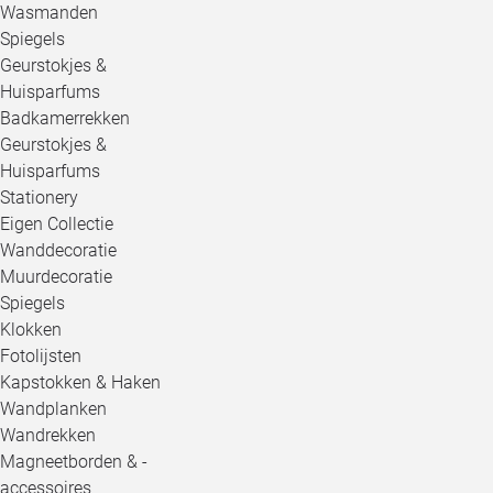
Wasmanden
Spiegels
Geurstokjes &
Huisparfums
Badkamerrekken
Geurstokjes &
Huisparfums
Stationery
Eigen Collectie
Wanddecoratie
Muurdecoratie
Spiegels
Klokken
Fotolijsten
Kapstokken & Haken
Wandplanken
Wandrekken
Magneetborden & -
accessoires