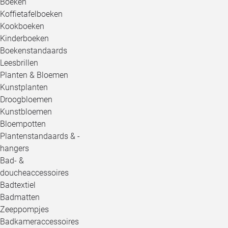
Boeken
Koffietafelboeken
Kookboeken
Kinderboeken
Boekenstandaards
Leesbrillen
Planten & Bloemen
Kunstplanten
Droogbloemen
Kunstbloemen
Bloempotten
Plantenstandaards & -
hangers
Bad- &
doucheaccessoires
Badtextiel
Badmatten
Zeeppompjes
Badkameraccessoires