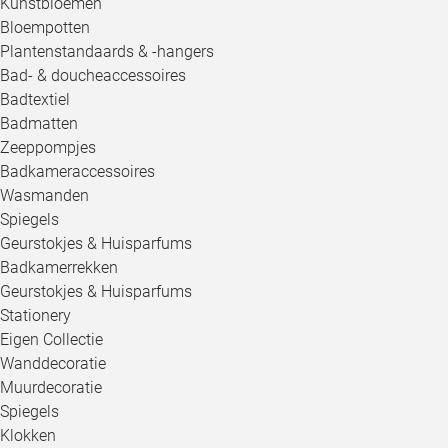
Kunstbloemen
Bloempotten
Plantenstandaards & -hangers
Bad- & doucheaccessoires
Badtextiel
Badmatten
Zeeppompjes
Badkameraccessoires
Wasmanden
Spiegels
Geurstokjes & Huisparfums
Badkamerrekken
Geurstokjes & Huisparfums
Stationery
Eigen Collectie
Wanddecoratie
Muurdecoratie
Spiegels
Klokken