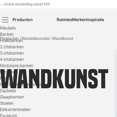
Gratis verzending vanaf €50
Producten
Ruimtes
Merken
Inspiratie
Meubels
Banken
Producten
/
Wanddecoratie
/
Wandkunst
Hoekbanken
2-zitsbanken
3-zitsbanken
4-zitsbanken
Modulaire banken
Wandkunst
U-banken
Hockers
Hal- & Eetkamerbanken
Daybeds
Slaapbanken
Stoelen
Eetkamerstoelen
Fauteuils