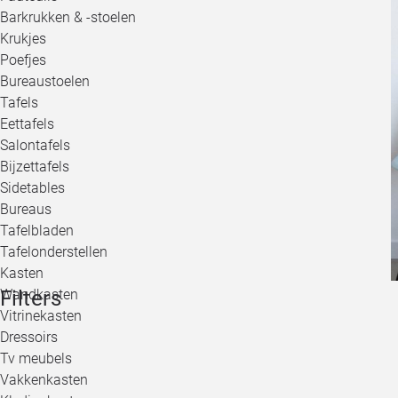
Barkrukken & -stoelen
Krukjes
Poefjes
Bureaustoelen
Tafels
Eettafels
Salontafels
Bijzettafels
Sidetables
Bureaus
Tafelbladen
Tafelonderstellen
Kasten
Filters
Wandkasten
Vitrinekasten
Dressoirs
Tv meubels
Vakkenkasten