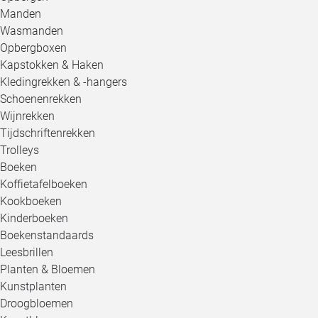
Manden
Wasmanden
Opbergboxen
Kapstokken & Haken
Kledingrekken & -hangers
Schoenenrekken
Wijnrekken
Tijdschriftenrekken
Trolleys
Boeken
Koffietafelboeken
Kookboeken
Kinderboeken
Boekenstandaards
Leesbrillen
Planten & Bloemen
Kunstplanten
Droogbloemen