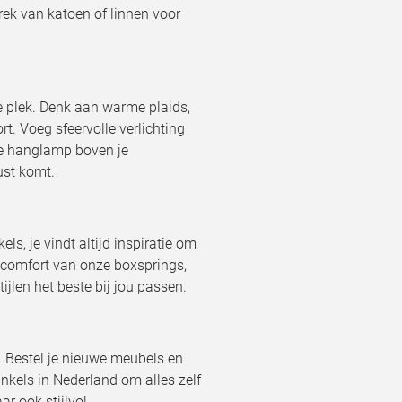
rek van katoen of linnen voor
 plek. Denk aan warme plaids,
t. Voeg sfeervolle verlichting
te hanglamp boven je
ust komt.
s, je vindt altijd inspiratie om
t comfort van onze boxsprings,
ijlen het beste bij jou passen.
 Bestel je nieuwe meubels en
kels in Nederland om alles zelf
r ook stijlvol.