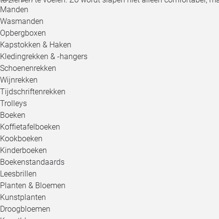
Manden
Wasmanden
Opbergboxen
Kapstokken & Haken
Kledingrekken & -hangers
Schoenenrekken
Wijnrekken
Tijdschriftenrekken
Trolleys
Boeken
Koffietafelboeken
Kookboeken
Kinderboeken
Boekenstandaards
Leesbrillen
Planten & Bloemen
Kunstplanten
Droogbloemen