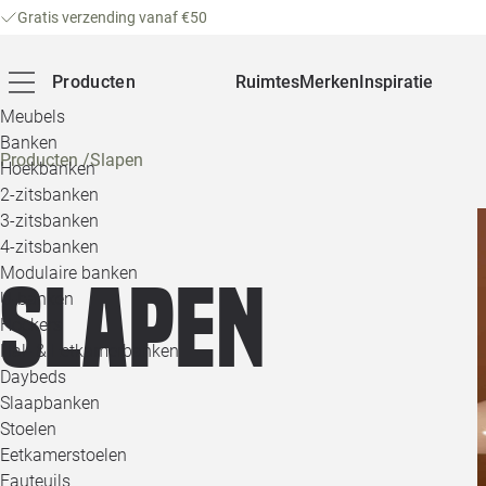
Gratis verzending vanaf €50
Producten
Ruimtes
Merken
Inspiratie
Meubels
Banken
Producten
/
Slapen
Hoekbanken
2-zitsbanken
3-zitsbanken
4-zitsbanken
Modulaire banken
Slapen
U-banken
Hockers
Hal- & Eetkamerbanken
Daybeds
Slaapbanken
Stoelen
Eetkamerstoelen
Fauteuils