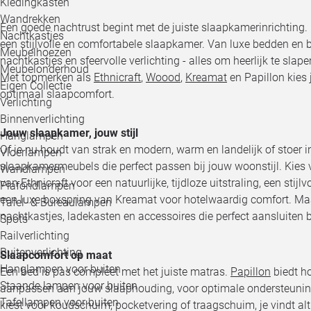
Kledingkasten
Wandrekken
Een goede nachtrust begint met de juiste slaapkamerinrichting. B
Nachtkastjes
een stijlvolle en comfortabele slaapkamer. Van luxe bedden en 
Meubelhoezen
nachtkastjes en sfeervolle verlichting - alles om heerlijk te slap
Meubelonderhoud
Met topmerken als
Ethnicraft
,
Woood
,
Kreamat
en Papillon kies 
Eigen Collectie
optimaal slaapcomfort.
Verlichting
Binnenverlichting
Jouw slaapkamer, jouw stijl
Hanglampen
Of je nu houdt van strak en modern, warm en landelijk of stoer in
Vloerlampen
slaapkamermeubels die perfect passen bij jouw woonstijl. Kies
Wandlampen
van Ethnicraft voor een natuurlijke, tijdloze uitstraling, een stij
Plafondlampen
een luxe boxspring van Kreamat voor hotelwaardig comfort. Ma
Tafel- & Bureaulampen
nachtkastjes, ladekasten en accessoires die perfect aansluiten bij
Spots
Railverlichting
Buitenverlichting
Slaapcomfort op maat
Hanglampen voor buiten
Een bed is pas compleet met het juiste matras.
Papillon
biedt h
Staande lampen voor buiten
aanpassen aan jouw slaaphouding, voor optimale ondersteuning
Tafellampen voor buiten
kiest voor koudschuim, pocketvering of traagschuim, je vindt alti