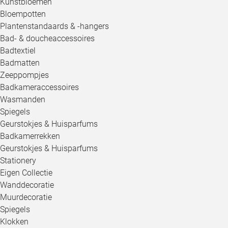
Kunstbloemen
Bloempotten
Plantenstandaards & -hangers
Bad- & doucheaccessoires
Badtextiel
Badmatten
Zeeppompjes
Badkameraccessoires
Wasmanden
Spiegels
Geurstokjes & Huisparfums
Badkamerrekken
Geurstokjes & Huisparfums
Stationery
Eigen Collectie
Wanddecoratie
Muurdecoratie
Spiegels
Klokken