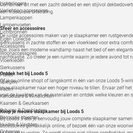
Lichtslingers
Combineer dit met een zacht dekbed en een stijlvol dekbedovert
Verlichting accessoires
een frisse, luxe uitstraling.
Lampenkappen
Lampenvoeten
Sfeer en accessoires
Lichtbronnen
De juiste accessoires maken van je slaapkamer een rustgevende
Eigen Collectie
sierkussens in zachte stoffen en een vloerkleed voor extra comfor
Accessoires
toe, zoals een moderne wandlamp naast het bed of een elegan
Woonaccessoires
nachtkastje. Zo creëer je een ruimte waarin je iedere avond tot r
Vloerkleden
Sierkussens
Ontdek het bij Loods 5
Plaids
Of je nu online shopt of langskomt in één van onze Loods 5-winkel
Spiegels
jouw slaapkamer naar een hoger niveau te tillen. Ervaar zelf he
Vazen
voel de kwaliteit van de materialen en ontdek welke kleuren en st
Kandelaars & Windlichten
Kaarsen & Geurkaarsen
Schalen & Dienbladen
Koop je nieuwe slaapkamer bij Loods 5
Decoratie objecten
Bij Loods 5 stel je eenvoudig jouw complete slaapkamer samen.
Huiden & Vachten
accessoires gemakkelijk online, of bezoek één van onze woonwin
Opbergen
te zien en te voelen. Zo wordt slapen niet alleen comfortabel, maa