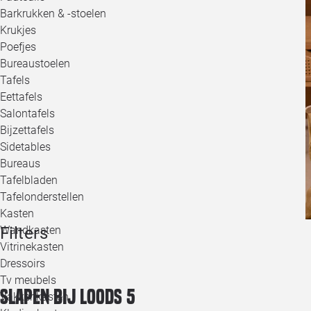
Barkrukken & -stoelen
Krukjes
Poefjes
Bureaustoelen
Tafels
Eettafels
Salontafels
Bijzettafels
Sidetables
Bureaus
Tafelbladen
Tafelonderstellen
Kasten
Filters
Wandkasten
Vitrinekasten
Dressoirs
Tv meubels
Slapen bij Loods 5
Vakkenkasten