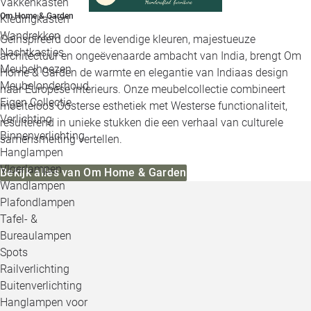
Vakkenkasten
Om Home & Garden
Kledingkasten
Wandrekken
Geïnspireerd door de levendige kleuren, majestueuze
Nachtkastjes
architectuur en ongeëvenaarde ambacht van India, brengt Om
Meubelhoezen
Home & Garden de warmte en elegantie van Indiaas design
Meubelonderhoud
naar Europese interieurs. Onze meubelcollectie combineert
Eigen Collectie
moeiteloos Oosterse esthetiek met Westerse functionaliteit,
Verlichting
resulterend in unieke stukken die een verhaal van culturele
Binnenverlichting
samensmelting vertellen.
Hanglampen
Vloerlampen
Bekijk alles van Om Home & Garden
Wandlampen
Plafondlampen
Tafel- &
Bureaulampen
Spots
Railverlichting
Buitenverlichting
Hanglampen voor