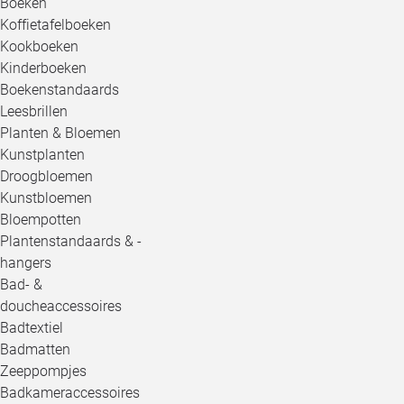
Boeken
Koffietafelboeken
Kookboeken
Kinderboeken
Boekenstandaards
Leesbrillen
Planten & Bloemen
Kunstplanten
Droogbloemen
Kunstbloemen
Bloempotten
Plantenstandaards & -
hangers
Bad- &
doucheaccessoires
Badtextiel
Badmatten
Zeeppompjes
Badkameraccessoires