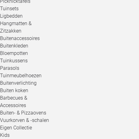
Picknicktafels
Tuinsets
Ligbedden
Hangmatten &
Zitzakken
Buitenaccessoires
Buitenkleden
Bloempotten
Tuinkussens
Parasols
Tuinmeubelhoezen
Buitenverlichting
Buiten koken
Barbecues &
Accessoires
Buiten- & Pizzaovens
Vuurkorven & -schalen
Eigen Collectie
Kids