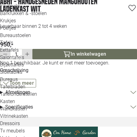
Abhi - Handgesneden Mangohouten
Loo
Fauteuils
Ladenkast Wit
Barkrukken & -stoelen
Krukjes
Loo
Leverbaar binnen 2 tot 4 weken
Poefjes
Bureaustoelen
Loo
Tafels
950,-
Eettafels
Loo
In winkelwagen
Salontafels
Nog 1 beschikbaar. Je kunt er niet meer toevoegen.
Bijzettafels
Loo
Omschrijving
Sidetables
Bureaus
Toon meer
Tafelbladen
Alle 
Afmetingen
Tafelonderstellen
Kasten
Specificaties
Wandkasten
Vitrinekasten
Dressoirs
Tv meubels