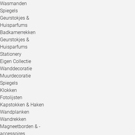
Wasmanden
Spiegels
Geurstokjes &
Huisparfums
Badkamerrekken
Geurstokjes &
Huisparfums
Stationery
Eigen Collectie
Wanddecoratie
Muurdecoratie
Spiegels
Klokken
Fotolijsten
Kapstokken & Haken
Wandplanken
Wandrekken
Magneetborden & -
accessoires