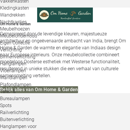
Vakkenkasten
Kledingkasten
Wandrekken
Nachtkastjes
Om Home & Garden
Meubelhoezen
Geïnspireerd door de levendige kleuren, majestueuze
Meubelonderhoud
architectuur en ongeëvenaarde ambacht van India, brengt Om
Eigen Collectie
Home & Garden de warmte en elegantie van Indiaas design
Verlichting
naar Europese interieurs. Onze meubelcollectie combineert
Binnenverlichting
moeiteloos Oosterse esthetiek met Westerse functionaliteit,
Hanglampen
resulterend in unieke stukken die een verhaal van culturele
Vloerlampen
samensmelting vertellen.
Wandlampen
Plafondlampen
Bekijk alles van Om Home & Garden
Tafel- &
Bureaulampen
Spots
Railverlichting
Buitenverlichting
Hanglampen voor