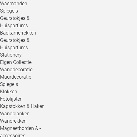
Wasmanden
Spiegels
Geurstokjes &
Huisparfums
Badkamerrekken
Geurstokjes &
Huisparfums
Stationery
Eigen Collectie
Wanddecoratie
Muurdecoratie
Spiegels
Klokken
Fotolijsten
Kapstokken & Haken
Wandplanken
Wandrekken
Magneetborden & -
accessoires