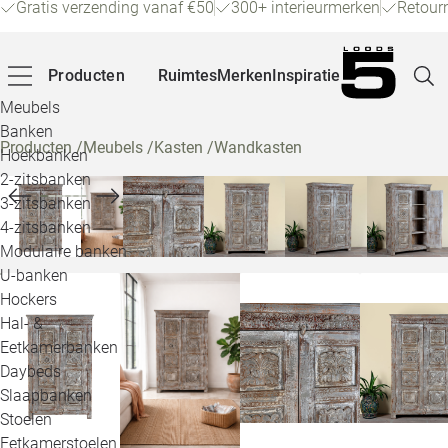
Gratis verzending vanaf €50
300+ interieurmerken
Retour
Producten
Ruimtes
Merken
Inspiratie
Meubels
Banken
Producten
/
Meubels
/
Kasten
/
Wandkasten
Hoekbanken
Pagina
2-zitsbanken
3-zitsbanken
4-zitsbanken
Winke
Modulaire banken
U-banken
Klant
Hockers
Hal- &
Veelg
Eetkamerbanken
Daybeds
Openin
Slaapbanken
Loo
Stoelen
Eetkamerstoelen