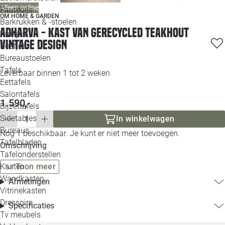
Alleen online
Loo
Fauteuils
OM HOME & GARDEN
Barkrukken & -stoelen
Adharva - Kast van Gerecycled Teakhout
Krukjes
Loo
Vintage Design
Poefjes
Bureaustoelen
Loo
Tafels
Leverbaar binnen 1 tot 2 weken
Eettafels
Loo
Salontafels
1.590,-
Bijzettafels
Loo
Sidetables
In winkelwagen
Bureaus
Nog 1 beschikbaar. Je kunt er niet meer toevoegen.
Tafelbladen
Omschrijving
Alle 
Tafelonderstellen
Kasten
Toon meer
Wandkasten
Afmetingen
Vitrinekasten
Dressoirs
Specificaties
Tv meubels