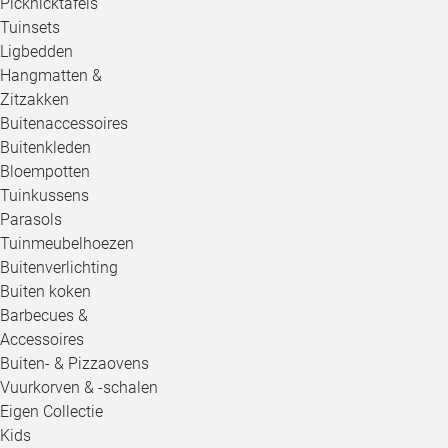
Picknicktafels
Tuinsets
Ligbedden
Hangmatten &
Zitzakken
Buitenaccessoires
Buitenkleden
Bloempotten
Tuinkussens
Parasols
Tuinmeubelhoezen
Buitenverlichting
Buiten koken
Barbecues &
Accessoires
Buiten- & Pizzaovens
Vuurkorven & -schalen
Eigen Collectie
Kids