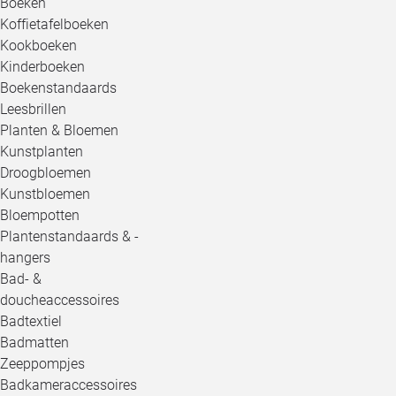
Boeken
Koffietafelboeken
Kookboeken
Kinderboeken
Boekenstandaards
Leesbrillen
Planten & Bloemen
Kunstplanten
Droogbloemen
Kunstbloemen
Bloempotten
Plantenstandaards & -
hangers
Bad- &
doucheaccessoires
Badtextiel
Badmatten
Zeeppompjes
Badkameraccessoires