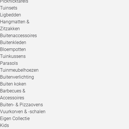
Picknicktafels
Tuinsets
Ligbedden
Hangmatten &
Zitzakken
Buitenaccessoires
Buitenkleden
Bloempotten
Tuinkussens
Parasols
Tuinmeubelhoezen
Buitenverlichting
Buiten koken
Barbecues &
Accessoires
Buiten- & Pizzaovens
Vuurkorven & -schalen
Eigen Collectie
Kids