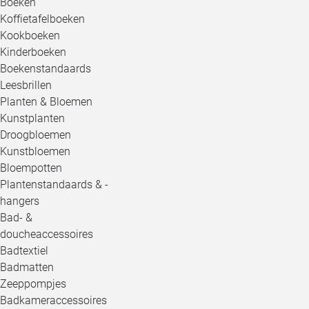
Boeken
Koffietafelboeken
Kookboeken
Kinderboeken
Boekenstandaards
Leesbrillen
Planten & Bloemen
Kunstplanten
Droogbloemen
Kunstbloemen
Bloempotten
Plantenstandaards & -
hangers
Bad- &
doucheaccessoires
Badtextiel
Badmatten
Zeeppompjes
Badkameraccessoires