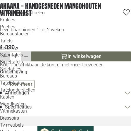
Ahaana - Handgesneden Mangohouten
Loo
Fauteuils
Vitrinekast
Barkrukken & -stoelen
Krukjes
Loo
Poefjes
Leverbaar binnen 1 tot 2 weken
Bureaustoelen
Loo
Tafels
1.390,-
Eettafels
Loo
Salontafels
In winkelwagen
Bijzettafels
Nog 1 beschikbaar. Je kunt er niet meer toevoegen.
Loo
Sidetables
Omschrijving
Bureaus
Tafelbladen
Toon meer
Alle 
Tafelonderstellen
Afmetingen
Kasten
Wandkasten
Specificaties
Vitrinekasten
Dressoirs
Tv meubels