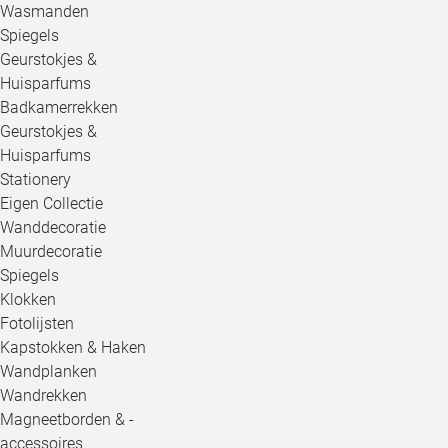
Wasmanden
Spiegels
Geurstokjes &
Huisparfums
Badkamerrekken
Geurstokjes &
Huisparfums
Stationery
Eigen Collectie
Wanddecoratie
Muurdecoratie
Spiegels
Klokken
Fotolijsten
Kapstokken & Haken
Wandplanken
Wandrekken
Magneetborden & -
accessoires