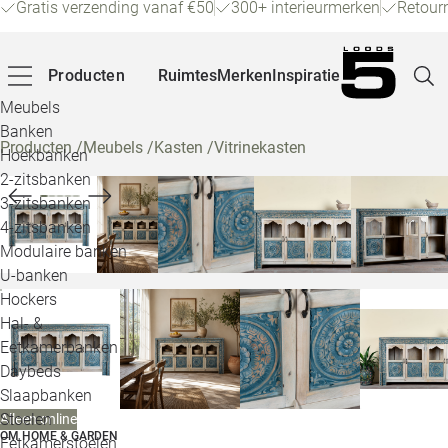
Gratis verzending vanaf €50
300+ interieurmerken
Retour
Producten
Ruimtes
Merken
Inspiratie
Meubels
Banken
Producten
/
Meubels
/
Kasten
/
Vitrinekasten
Hoekbanken
Pagina
2-zitsbanken
3-zitsbanken
4-zitsbanken
Winke
Modulaire banken
U-banken
Klant
Hockers
Hal- &
Veelg
Eetkamerbanken
Daybeds
Openin
Slaapbanken
Loo
Stoelen
Alleen online
OM HOME & GARDEN
Eetkamerstoelen