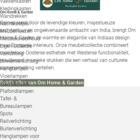
Vakkenkasten
Kledingkasten
Om Home & Garden
Wandrekken
Geïnspireerd door de levendige kleuren, majestueuze
Nachtkastjes
architectuur en ongeëvenaarde ambacht van India, brengt Om
Meubelhoezen
Home & Garden de warmte en elegantie van Indiaas design
Meubelonderhoud
naar Europese interieurs. Onze meubelcollectie combineert
Eigen Collectie
moeiteloos Oosterse esthetiek met Westerse functionaliteit,
Verlichting
resulterend in unieke stukken die een verhaal van culturele
Binnenverlichting
samensmelting vertellen.
Hanglampen
Vloerlampen
Bekijk alles van Om Home & Garden
Wandlampen
Plafondlampen
Tafel- &
Bureaulampen
Spots
Railverlichting
Buitenverlichting
Hanglampen voor