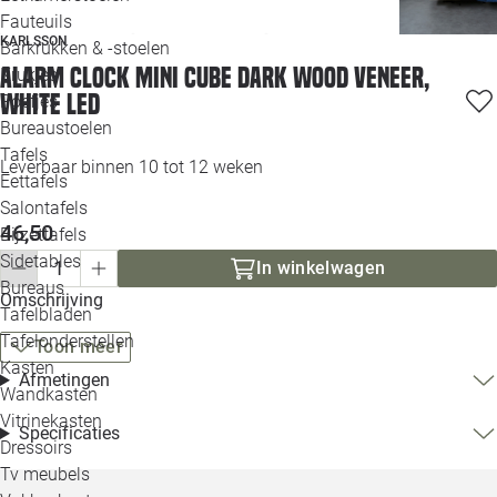
Loo
Fauteuils
KARLSSON
Barkrukken & -stoelen
Alarm clock Mini Cube dark wood veneer,
Krukjes
Loo
white LED
Poefjes
Bureaustoelen
Loo
Tafels
Leverbaar binnen 10 tot 12 weken
Eettafels
Loo
Salontafels
46,50
Bijzettafels
Loo
Sidetables
In winkelwagen
Bureaus
Omschrijving
Tafelbladen
Alle 
Tafelonderstellen
Toon meer
Kasten
Afmetingen
Wandkasten
Vitrinekasten
Specificaties
Dressoirs
Tv meubels