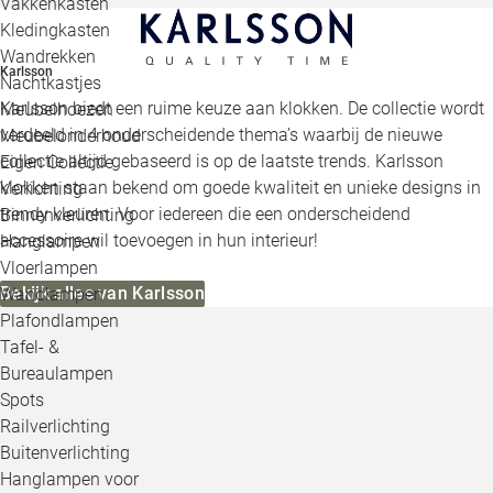
Vakkenkasten
Kledingkasten
Wandrekken
Karlsson
Nachtkastjes
Karlsson biedt een ruime keuze aan klokken. De collectie wordt
Meubelhoezen
verdeeld in 4 onderscheidende thema’s waarbij de nieuwe
Meubelonderhoud
collectie altijd gebaseerd is op de laatste trends. Karlsson
Eigen Collectie
klokken staan bekend om goede kwaliteit en unieke designs in
Verlichting
trendy kleuren. Voor iedereen die een onderscheidend
Binnenverlichting
accessoire wil toevoegen in hun interieur!
Hanglampen
Vloerlampen
Bekijk alles van Karlsson
Wandlampen
Plafondlampen
Tafel- &
Bureaulampen
Spots
Railverlichting
Buitenverlichting
Hanglampen voor