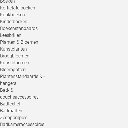
Boeken
Koffietafelboeken
Kookboeken
Kinderboeken
Boekenstandaards
Leesbrillen
Planten & Bloemen
Kunstplanten
Droogbloemen
Kunstbloemen
Bloempotten
Plantenstandaards & -
hangers
Bad- &
doucheaccessoires
Badtextiel
Badmatten
Zeeppompjes
Badkameraccessoires