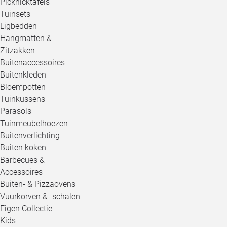
Picknicktafels
Tuinsets
Ligbedden
Hangmatten &
Zitzakken
Buitenaccessoires
Buitenkleden
Bloempotten
Tuinkussens
Parasols
Tuinmeubelhoezen
Buitenverlichting
Buiten koken
Barbecues &
Accessoires
Buiten- & Pizzaovens
Vuurkorven & -schalen
Eigen Collectie
Kids