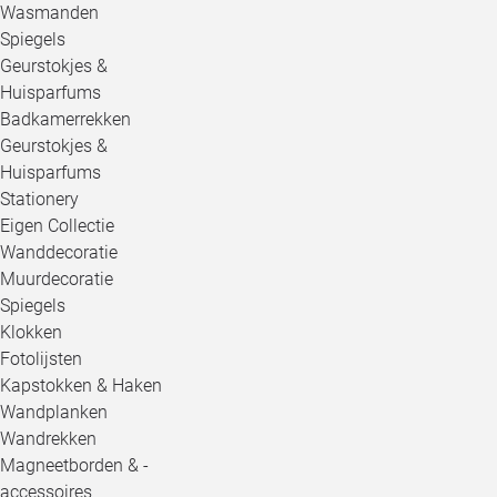
Wasmanden
Spiegels
Geurstokjes &
Huisparfums
Badkamerrekken
Geurstokjes &
Huisparfums
Stationery
Eigen Collectie
Wanddecoratie
Muurdecoratie
Spiegels
Klokken
Fotolijsten
Kapstokken & Haken
Wandplanken
Wandrekken
Magneetborden & -
accessoires