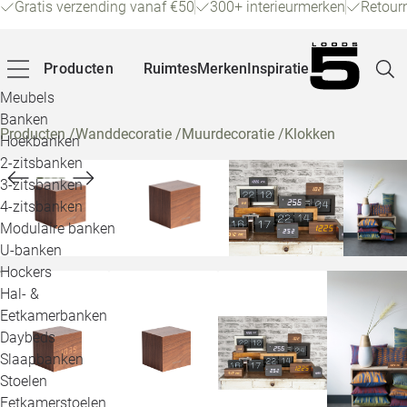
Gratis verzending vanaf €50
300+ interieurmerken
Retour
Producten
Ruimtes
Merken
Inspiratie
Meubels
Banken
Producten
/
Wanddecoratie
/
Muurdecoratie
/
Klokken
Hoekbanken
Pagina
2-zitsbanken
3-zitsbanken
4-zitsbanken
Winke
Modulaire banken
U-banken
Klant
Hockers
Hal- &
Veelg
Eetkamerbanken
Daybeds
Openin
Slaapbanken
Loo
Stoelen
Eetkamerstoelen