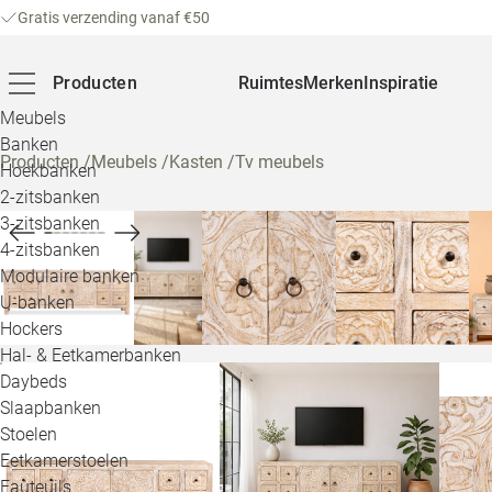
Gratis verzending vanaf €50
Producten
Ruimtes
Merken
Inspiratie
Meubels
Banken
Producten
/
Meubels
/
Kasten
/
Tv meubels
Hoekbanken
2-zitsbanken
3-zitsbanken
4-zitsbanken
Modulaire banken
U-banken
Hockers
Hal- & Eetkamerbanken
Daybeds
Slaapbanken
Stoelen
Eetkamerstoelen
Fauteuils