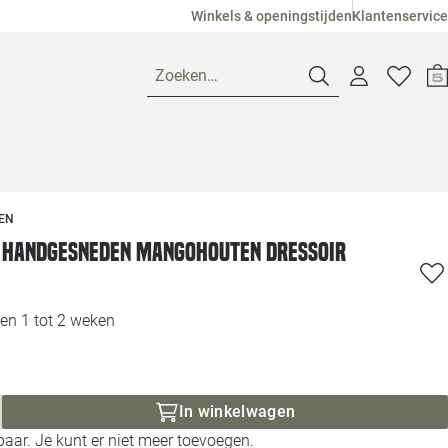
Winkels & openingstijden
Klantenservice
Zoeken…
Openingstijden
EN
Pagina suggesties
Loods 5 Ame
 Handgesneden Mangohouten Dressoir
Winkels
Loods 5 Dui
en 1 tot 2 weken
Klantenservice
Loods 5 Maas
Veelgestelde vragen
Loods 5 Slie
In winkelwagen
aar. Je kunt er niet meer toevoegen.