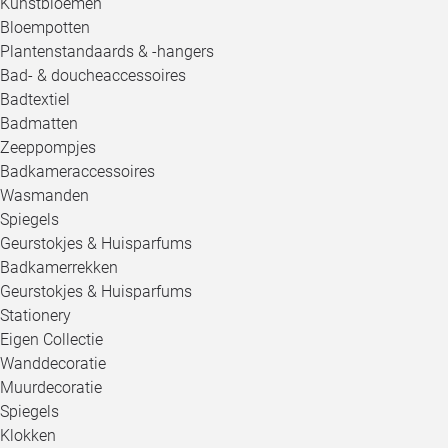
Kunstbloemen
Bloempotten
Plantenstandaards & -hangers
Bad- & doucheaccessoires
Badtextiel
Badmatten
Zeeppompjes
Badkameraccessoires
Wasmanden
Spiegels
Geurstokjes & Huisparfums
Badkamerrekken
Geurstokjes & Huisparfums
Stationery
Eigen Collectie
Wanddecoratie
Muurdecoratie
Spiegels
Klokken