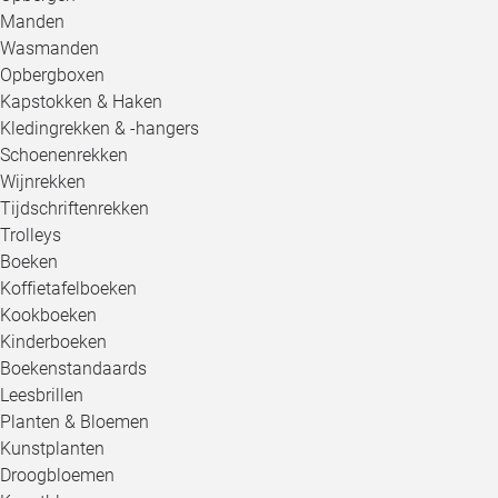
Manden
Wasmanden
Opbergboxen
Kapstokken & Haken
Kledingrekken & -hangers
Schoenenrekken
Wijnrekken
Tijdschriftenrekken
Trolleys
Boeken
Koffietafelboeken
Kookboeken
Kinderboeken
Boekenstandaards
Leesbrillen
Planten & Bloemen
Kunstplanten
Droogbloemen