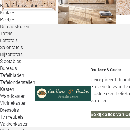
Barkrukken & -stoelen
Krukjes
Poefjes
Bureaustoelen
Tafels
Eettafels
Salontafels
Bijzettafels
Sidetables
Bureaus
Om Home & Garden
Tafelbladen
Geïnspireerd door 
Tafelonderstellen
Garden de warmte e
Kasten
Oosterse esthetiek 
Wandkasten
vertellen.
Vitrinekasten
Dressoirs
Bekijk alles van
Tv meubels
Vakkenkasten