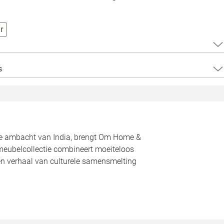
Loods 5 Za
Loods 5 Gara
r
Alle openingst
s
rde ambacht van India, brengt Om Home &
meubelcollectie combineert moeiteloos
een verhaal van culturele samensmelting