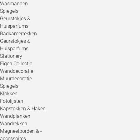
Wasmanden
Spiegels
Geurstokjes &
Huisparfums
Badkamerrekken
Geurstokjes &
Huisparfums
Stationery
Eigen Collectie
Wanddecoratie
Muurdecoratie
Spiegels
Klokken
Fotolijsten
Kapstokken & Haken
Wandplanken
Wandrekken
Magneetborden & -
accessoires