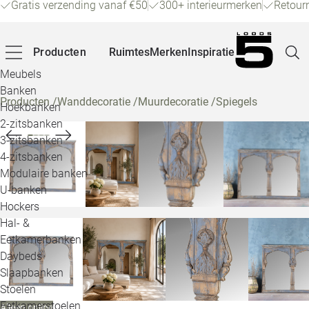
Gratis verzending vanaf €50
300+ interieurmerken
Retour
Producten
Ruimtes
Merken
Inspiratie
Meubels
Banken
Producten
/
Wanddecoratie
/
Muurdecoratie
/
Spiegels
Hoekbanken
Pagina
2-zitsbanken
3-zitsbanken
4-zitsbanken
Winke
Modulaire banken
U-banken
Klant
Hockers
Hal- &
Veelg
Eetkamerbanken
Daybeds
Openin
Slaapbanken
Loo
Stoelen
Eetkamerstoelen
Alleen online