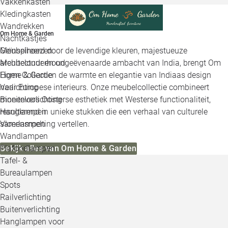
Vakkenkasten
Kledingkasten
Wandrekken
Om Home & Garden
Nachtkastjes
Geïnspireerd door de levendige kleuren, majestueuze
Meubelhoezen
architectuur en ongeëvenaarde ambacht van India, brengt Om
Meubelonderhoud
Home & Garden de warmte en elegantie van Indiaas design
Eigen Collectie
naar Europese interieurs. Onze meubelcollectie combineert
Verlichting
moeiteloos Oosterse esthetiek met Westerse functionaliteit,
Binnenverlichting
resulterend in unieke stukken die een verhaal van culturele
Hanglampen
samensmelting vertellen.
Vloerlampen
Wandlampen
Bekijk alles van Om Home & Garden
Plafondlampen
Tafel- &
Bureaulampen
Spots
Railverlichting
Buitenverlichting
Hanglampen voor