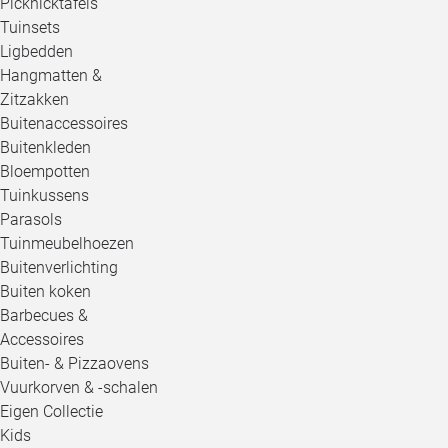
Picknicktafels
Tuinsets
Ligbedden
Hangmatten &
Zitzakken
Buitenaccessoires
Buitenkleden
Bloempotten
Tuinkussens
Parasols
Tuinmeubelhoezen
Buitenverlichting
Buiten koken
Barbecues &
Accessoires
Buiten- & Pizzaovens
Vuurkorven & -schalen
Eigen Collectie
Kids