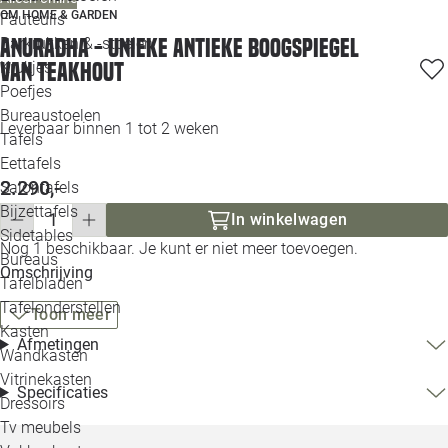
OM HOME & GARDEN
Loo
Fauteuils
Anuradha - Unieke Antieke Boogspiegel
Barkrukken & -stoelen
van Teakhout
Krukjes
Loo
Poefjes
Bureaustoelen
Loo
Leverbaar binnen 1 tot 2 weken
Tafels
Eettafels
Loo
2.290,-
Salontafels
Bijzettafels
In winkelwagen
Loo
Sidetables
Nog 1 beschikbaar. Je kunt er niet meer toevoegen.
Bureaus
Omschrijving
Tafelbladen
Alle 
Tafelonderstellen
Toon meer
Kasten
Afmetingen
Wandkasten
Vitrinekasten
Specificaties
Dressoirs
Tv meubels