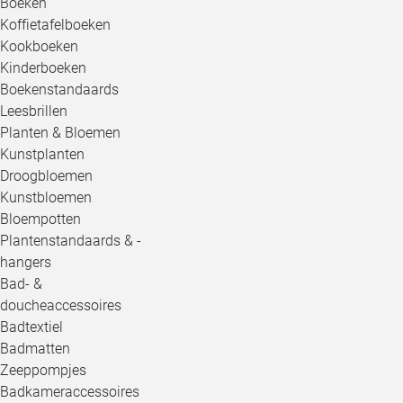
Boeken
Koffietafelboeken
Kookboeken
Kinderboeken
Boekenstandaards
Leesbrillen
Planten & Bloemen
Kunstplanten
Droogbloemen
Kunstbloemen
Bloempotten
Plantenstandaards & -
hangers
Bad- &
doucheaccessoires
Badtextiel
Badmatten
Zeeppompjes
Badkameraccessoires