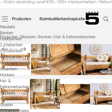
Gratis verzending vanaf €50
300+ interieurmerken
Retour
Producten
Ruimtes
Merken
Inspiratie
Meubels
Banken
Producten
/
Meubels
/
Banken
/
Hal- & Eetkamerbanken
Hoekbanken
Pagina
2-zitsbanken
3-zitsbanken
4-zitsbanken
Winke
Modulaire banken
U-banken
Klant
Hockers
Hal- &
Veelg
Eetkamerbanken
Daybeds
Openin
Slaapbanken
Loo
Stoelen
Eetkamerstoelen
Alleen online