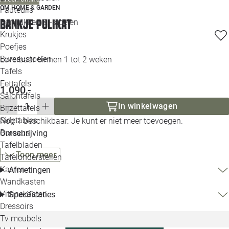
OM HOME & GARDEN
Loo
Fauteuils
Bankje Pulikat
Barkrukken & -stoelen
Krukjes
Loo
Poefjes
Bureaustoelen
Leverbaar binnen 1 tot 2 weken
Loo
Tafels
Eettafels
1.090,-
Loo
Salontafels
In winkelwagen
Bijzettafels
Loo
Sidetables
Nog 1 beschikbaar. Je kunt er niet meer toevoegen.
(out
Bureaus
Omschrijving
Tafelbladen
Alle 
Toon meer
Tafelonderstellen
Kasten
Afmetingen
Wandkasten
Vitrinekasten
Specificaties
Dressoirs
Tv meubels