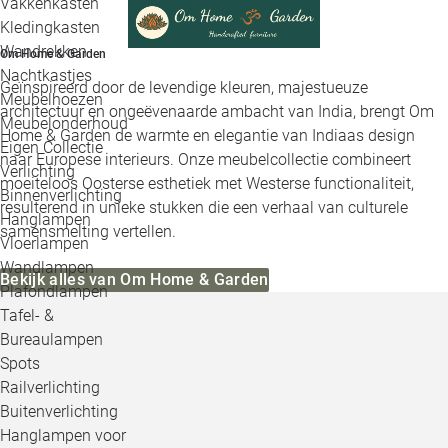
Vakkenkasten
Kledingkasten
Wandrekken
Om Home & Garden
Nachtkastjes
Geïnspireerd door de levendige kleuren, majestueuze
Meubelhoezen
architectuur en ongeëvenaarde ambacht van India, brengt Om
Meubelonderhoud
Home & Garden de warmte en elegantie van Indiaas design
Eigen Collectie
naar Europese interieurs. Onze meubelcollectie combineert
Verlichting
moeiteloos Oosterse esthetiek met Westerse functionaliteit,
Binnenverlichting
resulterend in unieke stukken die een verhaal van culturele
Hanglampen
samensmelting vertellen.
Vloerlampen
Wandlampen
Bekijk alles van Om Home & Garden
Plafondlampen
Tafel- &
Bureaulampen
Spots
Railverlichting
Buitenverlichting
Hanglampen voor