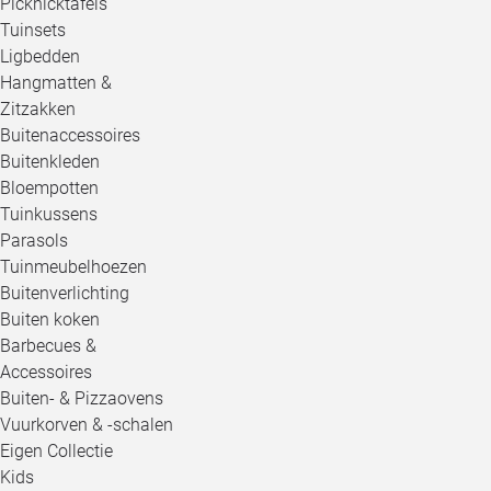
Picknicktafels
Tuinsets
Ligbedden
Hangmatten &
Zitzakken
Buitenaccessoires
Buitenkleden
Bloempotten
Tuinkussens
Parasols
Tuinmeubelhoezen
Buitenverlichting
Buiten koken
Barbecues &
Accessoires
Buiten- & Pizzaovens
Vuurkorven & -schalen
Eigen Collectie
Kids