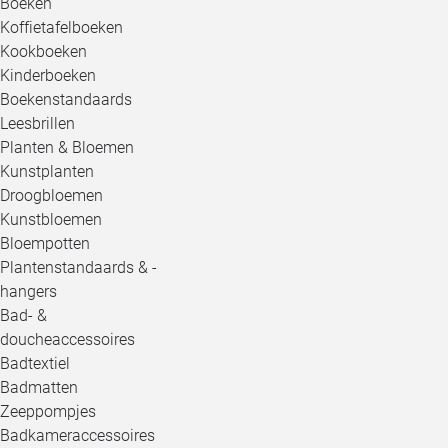
Boeken
Koffietafelboeken
Kookboeken
Kinderboeken
Boekenstandaards
Leesbrillen
Planten & Bloemen
Kunstplanten
Droogbloemen
Kunstbloemen
Bloempotten
Plantenstandaards & -
hangers
Bad- &
doucheaccessoires
Badtextiel
Badmatten
Zeeppompjes
Badkameraccessoires