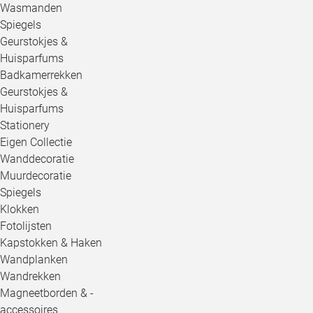
Wasmanden
Spiegels
Geurstokjes &
Huisparfums
Badkamerrekken
Geurstokjes &
Huisparfums
Stationery
Eigen Collectie
Wanddecoratie
Muurdecoratie
Spiegels
Klokken
Fotolijsten
Kapstokken & Haken
Wandplanken
Wandrekken
Magneetborden & -
accessoires