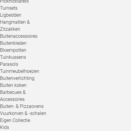
Picknicktafels
Tuinsets
Ligbedden
Hangmatten &
Zitzakken
Buitenaccessoires
Buitenkleden
Bloempotten
Tuinkussens
Parasols
Tuinmeubelhoezen
Buitenverlichting
Buiten koken
Barbecues &
Accessoires
Buiten- & Pizzaovens
Vuurkorven & -schalen
Eigen Collectie
Kids