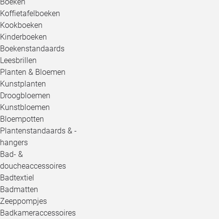
Boeken
Koffietafelboeken
Kookboeken
Kinderboeken
Boekenstandaards
Leesbrillen
Planten & Bloemen
Kunstplanten
Droogbloemen
Kunstbloemen
Bloempotten
Plantenstandaards & -
hangers
Bad- &
doucheaccessoires
Badtextiel
Badmatten
Zeeppompjes
Badkameraccessoires