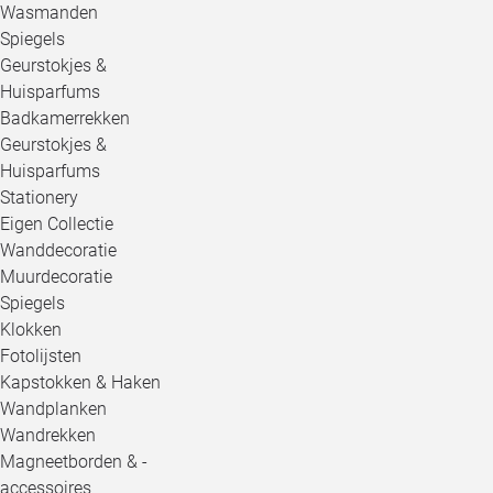
Wasmanden
Spiegels
Geurstokjes &
Huisparfums
Badkamerrekken
Geurstokjes &
Huisparfums
Stationery
Eigen Collectie
Wanddecoratie
Muurdecoratie
Spiegels
Klokken
Fotolijsten
Kapstokken & Haken
Wandplanken
Wandrekken
Magneetborden & -
accessoires