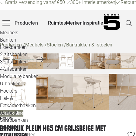
Gratis verzending vanaf €50
300+ interieurmerken
Retour
Producten
Ruimtes
Merken
Inspiratie
Meubels
Banken
Producten
/
Meubels
/
Stoelen
/
Barkrukken & -stoelen
Hoekbanken
Pagina
2-zitsbanken
3-zitsbanken
4-zitsbanken
Winke
Modulaire banken
U-banken
Klant
Hockers
Hal- &
Veelg
Eetkamerbanken
Daybeds
Alleen online
Openin
NOLON
Slaapbanken
Loo
Barkruk Pleun H65 cm grijsbeige met
Stoelen
zitkussen
Eetkamerstoelen