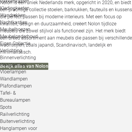
Vakkenkasten
Nolon is een uniek Nederlands merk, opgericht in 2020, en biedt
Kledingkasten
een prachtige collectie stoelen, barkrukken, fauteuils en kussens
Wandrekken
die perfect passen bij moderne interieurs. Met een focus op
Nachtkastjes
kwaliteit, design en duurzaamheid, creëert Nolon tijdloze
Meubelhoezen
meubels die zowel stijlvol als functioneel zijn. Het merk biedt
Meubelonderhoud
een breed assortiment aan meubels die passen bij verschillende
Eigen Collectie
woonstijlen, zoals japandi, Scandinavisch, landelijk en
Verlichting
minimalistisch.
Binnenverlichting
Hanglampen
Bekijk alles van Nolon
Vloerlampen
Wandlampen
Plafondlampen
Tafel- &
Bureaulampen
Spots
Railverlichting
Buitenverlichting
Hanglampen voor