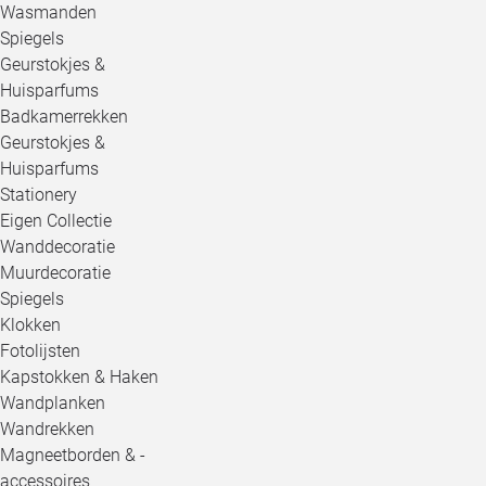
Wasmanden
Spiegels
Geurstokjes &
Huisparfums
Badkamerrekken
Geurstokjes &
Huisparfums
Stationery
Eigen Collectie
Wanddecoratie
Muurdecoratie
Spiegels
Klokken
Fotolijsten
Kapstokken & Haken
Wandplanken
Wandrekken
Magneetborden & -
accessoires