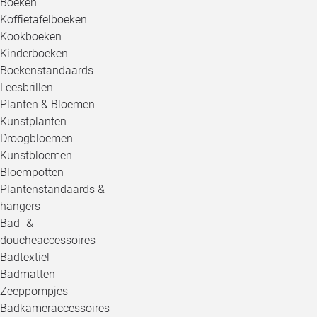
Boeken
Koffietafelboeken
Kookboeken
Kinderboeken
Boekenstandaards
Leesbrillen
Planten & Bloemen
Kunstplanten
Droogbloemen
Kunstbloemen
Bloempotten
Plantenstandaards & -
hangers
Bad- &
doucheaccessoires
Badtextiel
Badmatten
Zeeppompjes
Badkameraccessoires