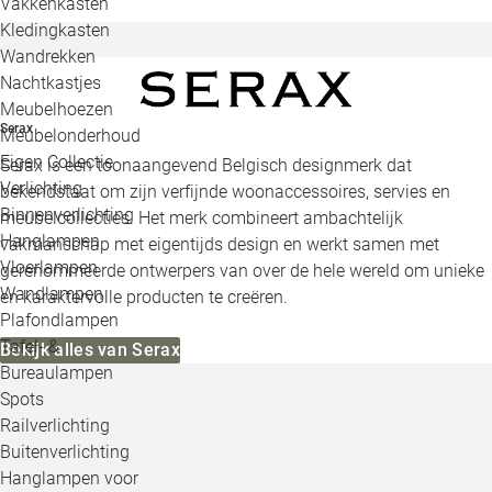
Vakkenkasten
Kledingkasten
Wandrekken
Nachtkastjes
Meubelhoezen
Serax
Meubelonderhoud
Eigen Collectie
Serax is een toonaangevend Belgisch designmerk dat
Verlichting
bekendstaat om zijn verfijnde woonaccessoires, servies en
Binnenverlichting
meubelcollecties. Het merk combineert ambachtelijk
Hanglampen
vakmanschap met eigentijds design en werkt samen met
Vloerlampen
gerenommeerde ontwerpers van over de hele wereld om unieke
Wandlampen
en karaktervolle producten te creëren.
Plafondlampen
Tafel- &
Bekijk alles van Serax
Bureaulampen
Spots
Railverlichting
Buitenverlichting
Hanglampen voor