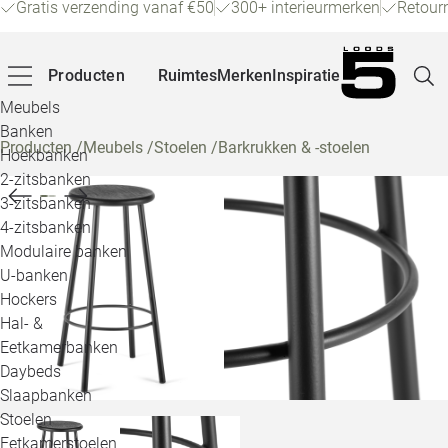
Gratis verzending vanaf €50
300+ interieurmerken
Retour
Producten
Ruimtes
Merken
Inspiratie
Meubels
Banken
Producten
/
Meubels
/
Stoelen
/
Barkrukken & -stoelen
Hoekbanken
Pagina
2-zitsbanken
3-zitsbanken
4-zitsbanken
Winke
Modulaire banken
U-banken
Klant
Hockers
Hal- &
Veelg
Eetkamerbanken
Daybeds
Openin
Slaapbanken
Loo
Stoelen
Eetkamerstoelen