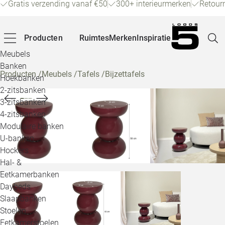
Gratis verzending vanaf €50
300+ interieurmerken
Retour
Producten
Ruimtes
Merken
Inspiratie
Meubels
Banken
Producten
/
Meubels
/
Tafels
/
Bijzettafels
Hoekbanken
Pagina
2-zitsbanken
3-zitsbanken
4-zitsbanken
Winke
Modulaire banken
U-banken
Klant
Hockers
Hal- &
Veelg
Eetkamerbanken
Daybeds
Openin
Slaapbanken
Loo
Stoelen
Eetkamerstoelen