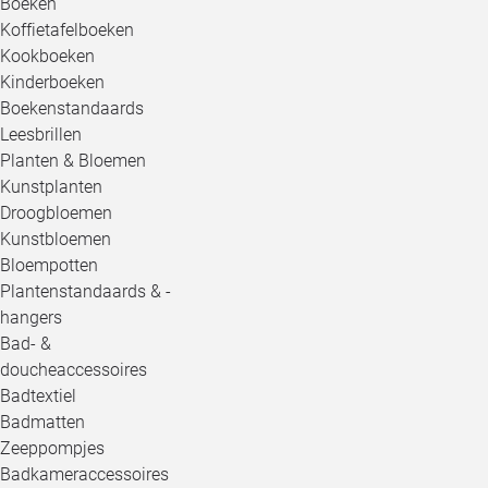
Boeken
Koffietafelboeken
Kookboeken
Kinderboeken
Boekenstandaards
Leesbrillen
Planten & Bloemen
Kunstplanten
Droogbloemen
Kunstbloemen
Bloempotten
Plantenstandaards & -
hangers
Bad- &
doucheaccessoires
Badtextiel
Badmatten
Zeeppompjes
Badkameraccessoires