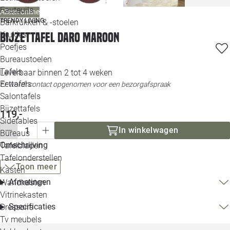
Loo
Fauteuils
Alleen online
TRENDY LIVING
Barkrukken & -stoelen
Krukjes
Bijzettafel Daro maroon
Loo
Poefjes
Bureaustoelen
Loo
Tafels
Leverbaar binnen 2 tot 4 weken
Eettafels
Er wordt contact opgenomen voor een bezorgafspraak
Loo
Salontafels
Bijzettafels
119,-
Loo
Sidetables
In winkelwagen
Bureaus
Omschrijving
Tafelbladen
Alle 
Tafelonderstellen
Toon meer
Kasten
Afmetingen
Wandkasten
Vitrinekasten
Specificaties
Dressoirs
Tv meubels