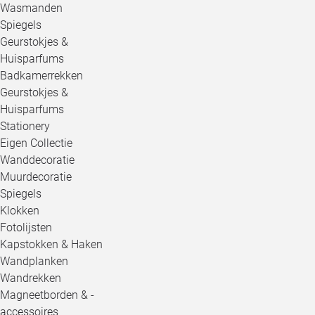
Wasmanden
Spiegels
Geurstokjes &
Huisparfums
Badkamerrekken
Geurstokjes &
Huisparfums
Stationery
Eigen Collectie
Wanddecoratie
Muurdecoratie
Spiegels
Klokken
Fotolijsten
Kapstokken & Haken
Wandplanken
Wandrekken
Magneetborden & -
accessoires