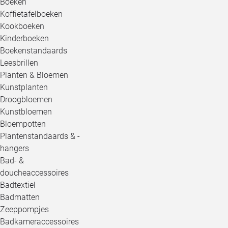
Boeken
Koffietafelboeken
Kookboeken
Kinderboeken
Boekenstandaards
Leesbrillen
Planten & Bloemen
Kunstplanten
Droogbloemen
Kunstbloemen
Bloempotten
Plantenstandaards & -
hangers
Bad- &
doucheaccessoires
Badtextiel
Badmatten
Zeeppompjes
Badkameraccessoires