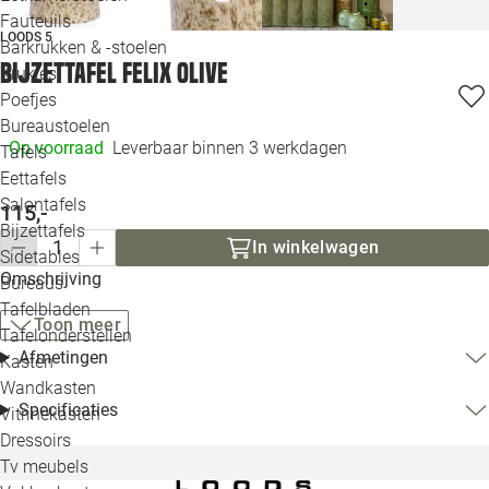
Loo
Fauteuils
LOODS 5
Barkrukken & -stoelen
Bijzettafel Felix olive
Krukjes
Loo
Poefjes
Bureaustoelen
Loo
Op voorraad
Leverbaar binnen 3 werkdagen
Tafels
Eettafels
Loo
Salontafels
115,-
Bijzettafels
Loo
In winkelwagen
Sidetables
Omschrijving
Bureaus
Tafelbladen
Alle 
Toon meer
Tafelonderstellen
Afmetingen
Kasten
Wandkasten
Specificaties
Vitrinekasten
Dressoirs
Tv meubels