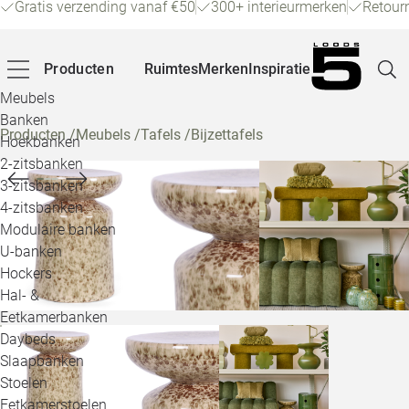
Gratis verzending vanaf €50
300+ interieurmerken
Retour
Producten
Ruimtes
Merken
Inspiratie
Meubels
Banken
Producten
/
Meubels
/
Tafels
/
Bijzettafels
Hoekbanken
Pagina
2-zitsbanken
3-zitsbanken
4-zitsbanken
Winke
Modulaire banken
U-banken
Klant
Hockers
Hal- &
Veelg
Eetkamerbanken
Daybeds
Openin
Slaapbanken
Loo
Stoelen
Eetkamerstoelen