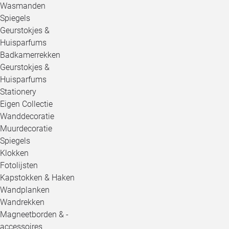
Wasmanden
Spiegels
Geurstokjes &
Huisparfums
Badkamerrekken
Geurstokjes &
Huisparfums
Stationery
Eigen Collectie
Wanddecoratie
Muurdecoratie
Spiegels
Klokken
Fotolijsten
Kapstokken & Haken
Wandplanken
Wandrekken
Magneetborden & -
accessoires