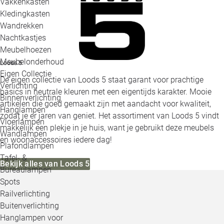
Vakkenkasten
Kledingkasten
Wandrekken
Nachtkastjes
Meubelhoezen
Meubelonderhoud
Loods 5
Eigen Collectie
De eigen collectie van Loods 5 staat garant voor prachtige
Verlichting
basics in neutrale kleuren met een eigentijds karakter. Mooie
Binnenverlichting
artikelen die goed gemaakt zijn met aandacht voor kwaliteit,
Hanglampen
zodat je er jaren van geniet. Het assortiment van Loods 5 vindt
Vloerlampen
makkelijk een plekje in je huis, want je gebruikt deze meubels
Wandlampen
en woonaccessoires iedere dag!
Plafondlampen
Tafel- &
Bekijk alles van Loods 5
Bureaulampen
Spots
Railverlichting
Buitenverlichting
Hanglampen voor