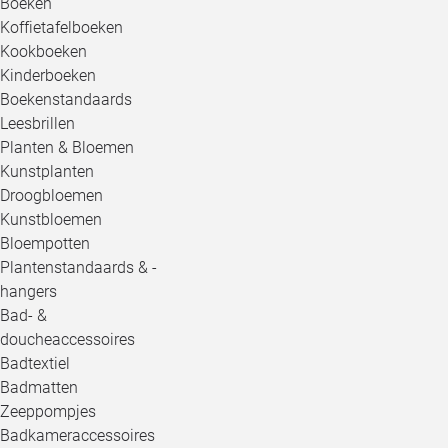
Boeken
Koffietafelboeken
Kookboeken
Kinderboeken
Boekenstandaards
Leesbrillen
Planten & Bloemen
Kunstplanten
Droogbloemen
Kunstbloemen
Bloempotten
Plantenstandaards & -
hangers
Bad- &
doucheaccessoires
Badtextiel
Badmatten
Zeeppompjes
Badkameraccessoires