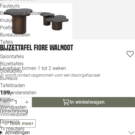
Loo
Fauteuils
Barkrukken & -stoelen
Krukjes
Loo
Poefjes
Bureaustoelen
Loo
Tafels
Bijzettafel Fiore walnoot
Eettafels
Loo
Salontafels
Bijzettafels
Loo
Leverbaar binnen 1 tot 2 weken
Sidetables
Er wordt contact opgenomen voor een bezorgafspraak
Bureaus
Tafelbladen
Alle 
199,-
Tafelonderstellen
Kasten
In winkelwagen
Wandkasten
Omschrijving
Vitrinekasten
Dressoirs
Toon meer
Tv meubels
Afmetingen