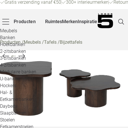
Gratis verzending vanaf €50
300+ interieurmerken
Retour
Producten
Ruimtes
Merken
Inspiratie
Meubels
Banken
Producten
/
Meubels
/
Tafels
/
Bijzettafels
Hoekbanken
Pagina
2-zitsbanken
3-zitsbanken
4-zitsbanken
Winke
Modulaire banken
U-banken
Klant
Hockers
Hal- &
Veelg
Eetkamerbanken
Daybeds
Openin
Slaapbanken
Loo
Stoelen
Eetkamerstoelen