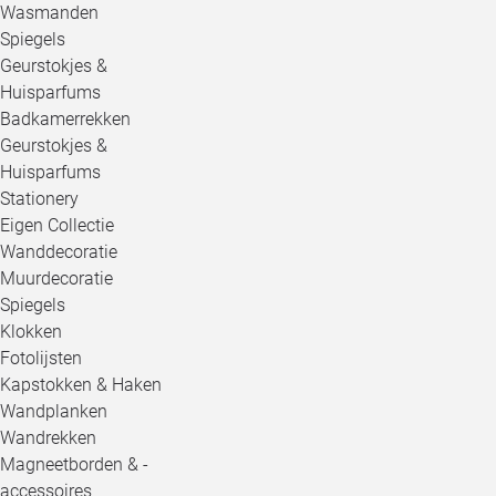
Wasmanden
Spiegels
Geurstokjes &
Huisparfums
Badkamerrekken
Geurstokjes &
Huisparfums
Stationery
Eigen Collectie
Wanddecoratie
Muurdecoratie
Spiegels
Klokken
Fotolijsten
Kapstokken & Haken
Wandplanken
Wandrekken
Magneetborden & -
accessoires