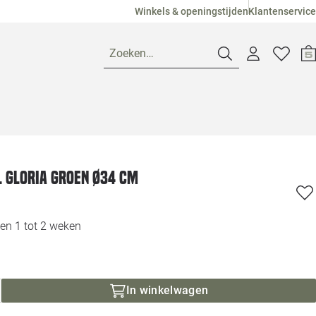
Winkels & openingstijden
Klantenservice
Zoeken…
Openingstijden
Pagina suggesties
Loods 5 Ame
l Gloria groen Ø34 cm
Winkels
Loods 5 Dui
en 1 tot 2 weken
Klantenservice
Loods 5 Maas
Veelgestelde vragen
Loods 5 Slie
In winkelwagen