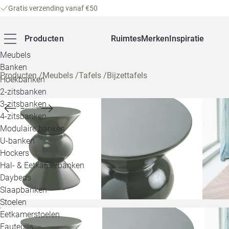
Gratis verzending vanaf €50
Producten
Ruimtes
Merken
Inspiratie
Meubels
Banken
Producten
/
Meubels
/
Tafels
/
Bijzettafels
Hoekbanken
2-zitsbanken
3-zitsbanken
4-zitsbanken
Modulaire banken
U-banken
Hockers
Hal- & Eetkamerbanken
Daybeds
Slaapbanken
Stoelen
Eetkamerstoelen
Fauteuils