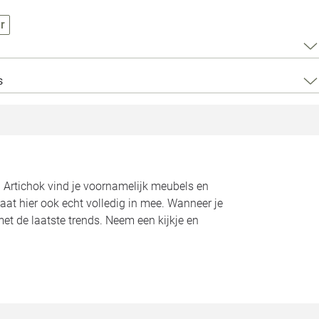
Loods 5 Za
r
Loods 5 Gara
s
Alle openingst
n Artichok vind je voornamelijk meubels en
aat hier ook echt volledig in mee. Wanneer je
met de laatste trends. Neem een kijkje en