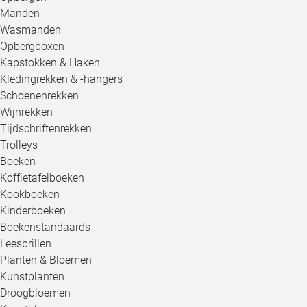
Manden
Wasmanden
Opbergboxen
Kapstokken & Haken
Kledingrekken & -hangers
Schoenenrekken
Wijnrekken
Tijdschriftenrekken
Trolleys
Boeken
Koffietafelboeken
Kookboeken
Kinderboeken
Boekenstandaards
Leesbrillen
Planten & Bloemen
Kunstplanten
Droogbloemen