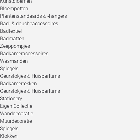
Kunstbloemen
Bloempotten
Plantenstandaards & -hangers
Bad- & doucheaccessoires
Badtextiel
Badmatten
Zeeppompjes
Badkameraccessoires
Wasmanden
Spiegels
Geurstokjes & Huisparfums
Badkamerrekken
Geurstokjes & Huisparfums
Stationery
Eigen Collectie
Wanddecoratie
Muurdecoratie
Spiegels
Klokken