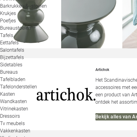
Barkrukken & -stoelen
Krukjes
Poefjes
Bureaustoelen
Tafels
Eettafels
Salontafels
Bijzettafels
Sidetables
Artichok
Bureaus
Tafelbladen
Het Scandinavische 
Tafelonderstellen
accessoires met een
Kasten
een product van Art
Wandkasten
ontdek het assortim
Vitrinekasten
Dressoirs
Bekijk alles van A
Tv meubels
Vakkenkasten