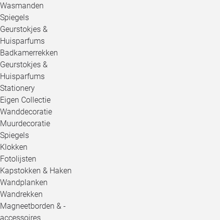
Wasmanden
Spiegels
Geurstokjes &
Huisparfums
Badkamerrekken
Geurstokjes &
Huisparfums
Stationery
Eigen Collectie
Wanddecoratie
Muurdecoratie
Spiegels
Klokken
Fotolijsten
Kapstokken & Haken
Wandplanken
Wandrekken
Magneetborden & -
accessoires