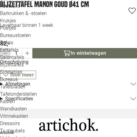
Bijzettafel Manon goud Ø41 cm
Loo
Fauteuils
Barkrukken & -stoelen
Krukjes
Loo
Leverbaar binnen 1 week
Poefjes
Bureaustoelen
Loo
82,-
Tafels
Eettafels
In winkelwagen
Loo
Salontafels
Omschrijving
Bijzettafels
Loo
Sidetables
Toon meer
Bureaus
Afmetingen
Tafelbladen
Alle 
Tafelonderstellen
Specificaties
Kasten
Wandkasten
Vitrinekasten
Dressoirs
Tv meubels
Artichok