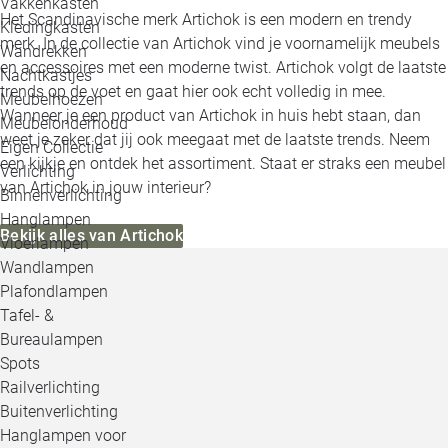
Vakkenkasten
Het Scandinavische merk Artichok is een modern en trendy
Kledingkasten
merk. In de collectie van Artichok vind je voornamelijk meubels
Wandrekken
en accessoires met een moderne twist. Artichok volgt de laatste
Nachtkastjes
trends op de voet en gaat hier ook echt volledig in mee.
Meubelhoezen
Wanneer je een product van Artichok in huis hebt staan, dan
Meubelonderhoud
weet je zeker dat jij ook meegaat met de laatste trends. Neem
Eigen Collectie
een kijkje en ontdek het assortiment. Staat er straks een meubel
Verlichting
van Artichok in jouw interieur?
Binnenverlichting
Hanglampen
Bekijk alles van Artichok
Vloerlampen
Wandlampen
Plafondlampen
Tafel- &
Bureaulampen
Spots
Railverlichting
Buitenverlichting
Hanglampen voor