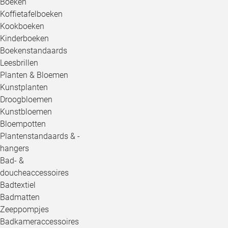
Boeken
Koffietafelboeken
Kookboeken
Kinderboeken
Boekenstandaards
Leesbrillen
Planten & Bloemen
Kunstplanten
Droogbloemen
Kunstbloemen
Bloempotten
Plantenstandaards & -
hangers
Bad- &
doucheaccessoires
Badtextiel
Badmatten
Zeeppompjes
Badkameraccessoires