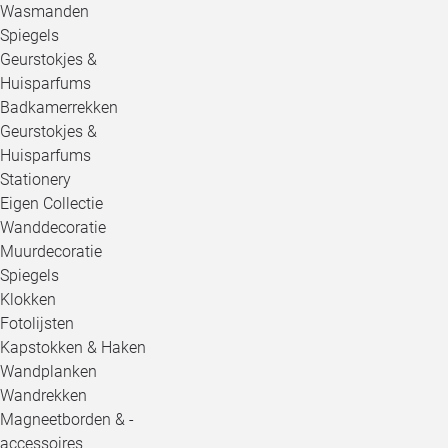
Wasmanden
Spiegels
Geurstokjes &
Huisparfums
Badkamerrekken
Geurstokjes &
Huisparfums
Stationery
Eigen Collectie
Wanddecoratie
Muurdecoratie
Spiegels
Klokken
Fotolijsten
Kapstokken & Haken
Wandplanken
Wandrekken
Magneetborden & -
accessoires