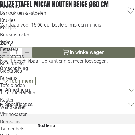
Bijzettafel Micah houten beige Ø60 cm
Loo
Fauteuils
Barkrukken & -stoelen
Krukjes
Loo
Vandaag voor 15:00 uur besteld, morgen in huis
Poefjes
Bureaustoelen
Loo
207,-
Tafels
Eettafels
In winkelwagen
Loo
Salontafels
Nog 1 beschikbaar. Je kunt er niet meer toevoegen.
Bijzettafels
Loo
Omschrijving
Sidetables
Bureaus
Toon meer
Tafelbladen
Alle 
Afmetingen
Tafelonderstellen
Kasten
Specificaties
Wandkasten
Vitrinekasten
Dressoirs
Nest living
Tv meubels