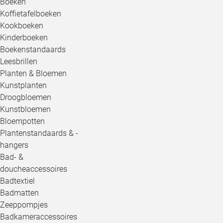
Boeken
Koffietafelboeken
Kookboeken
Kinderboeken
Boekenstandaards
Leesbrillen
Planten & Bloemen
Kunstplanten
Droogbloemen
Kunstbloemen
Bloempotten
Plantenstandaards & -
hangers
Bad- &
doucheaccessoires
Badtextiel
Badmatten
Zeeppompjes
Badkameraccessoires