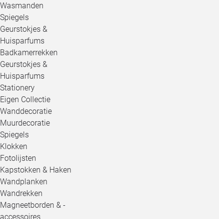
Wasmanden
Spiegels
Geurstokjes &
Huisparfums
Badkamerrekken
Geurstokjes &
Huisparfums
Stationery
Eigen Collectie
Wanddecoratie
Muurdecoratie
Spiegels
Klokken
Fotolijsten
Kapstokken & Haken
Wandplanken
Wandrekken
Magneetborden & -
accessoires