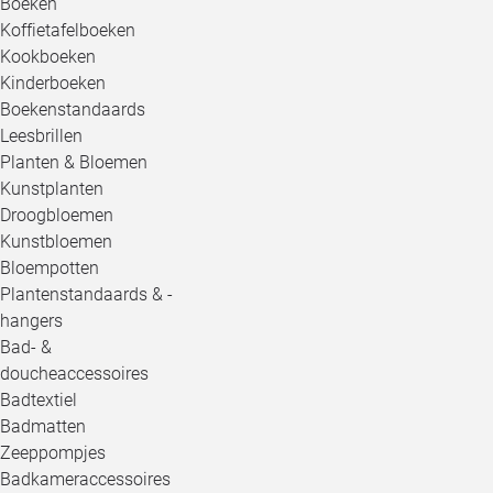
Boeken
Koffietafelboeken
Kookboeken
Kinderboeken
Boekenstandaards
Leesbrillen
Planten & Bloemen
Kunstplanten
Droogbloemen
Kunstbloemen
Bloempotten
Plantenstandaards & -
hangers
Bad- &
doucheaccessoires
Badtextiel
Badmatten
Zeeppompjes
Badkameraccessoires