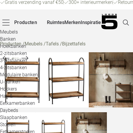
Gratis verzending vanaf €50
300+ interieurmerken
Retour
Producten
Ruimtes
Merken
Inspiratie
Meubels
Banken
Producten
/
Meubels
/
Tafels
/
Bijzettafels
Hoekbanken
Pagina
2-zitsbanken
3-zitsbanken
4-zitsbanken
Winke
Modulaire banken
U-banken
Klant
Hockers
Hal- &
Veelg
Eetkamerbanken
Daybeds
Openin
Slaapbanken
Loo
Stoelen
Eetkamerstoelen