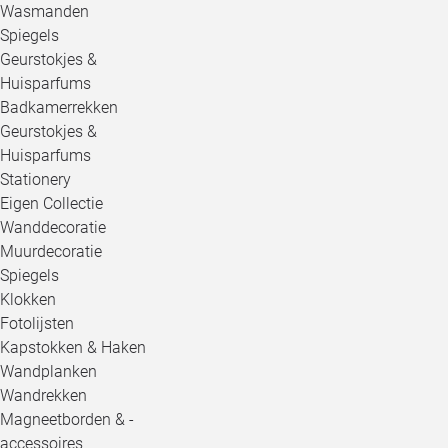
Wasmanden
Spiegels
Geurstokjes &
Huisparfums
Badkamerrekken
Geurstokjes &
Huisparfums
Stationery
Eigen Collectie
Wanddecoratie
Muurdecoratie
Spiegels
Klokken
Fotolijsten
Kapstokken & Haken
Wandplanken
Wandrekken
Magneetborden & -
accessoires