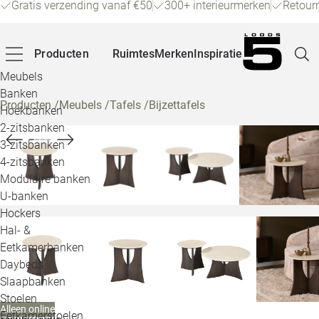
Gratis verzending vanaf €50
300+ interieurmerken
Retour
Producten
Ruimtes
Merken
Inspiratie
Meubels
Banken
Producten
/
Meubels
/
Tafels
/
Bijzettafels
Hoekbanken
Pagina
2-zitsbanken
3-zitsbanken
4-zitsbanken
Winke
Modulaire banken
U-banken
Klant
Hockers
Hal- &
Veelg
Eetkamerbanken
Daybeds
Openin
Slaapbanken
Loo
Stoelen
Alleen online
Eetkamerstoelen