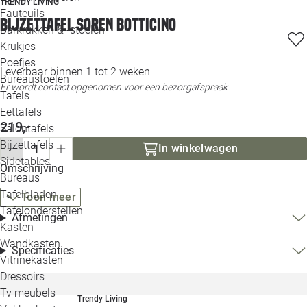
TRENDY LIVING
Loo
Fauteuils
Bijzettafel Soren Botticino
Barkrukken & -stoelen
Krukjes
Loo
Poefjes
Leverbaar binnen 1 tot 2 weken
Bureaustoelen
Loo
Er wordt contact opgenomen voor een bezorgafspraak
Tafels
Eettafels
Loo
219,-
Salontafels
Bijzettafels
In winkelwagen
Loo
Sidetables
Omschrijving
Bureaus
Tafelbladen
Toon meer
Alle 
Tafelonderstellen
Afmetingen
Kasten
Wandkasten
Specificaties
Vitrinekasten
Dressoirs
Tv meubels
Trendy Living