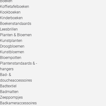
Boeken
Koffietafelboeken
Kookboeken
Kinderboeken
Boekenstandaards
Leesbrillen
Planten & Bloemen
Kunstplanten
Droogbloemen
Kunstbloemen
Bloempotten
Plantenstandaards & -
hangers
Bad- &
doucheaccessoires
Badtextiel
Badmatten
Zeeppompjes
Badkameraccessoires