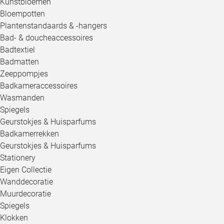
Kunstbloemen
Bloempotten
Plantenstandaards & -hangers
Bad- & doucheaccessoires
Badtextiel
Badmatten
Zeeppompjes
Badkameraccessoires
Wasmanden
Spiegels
Geurstokjes & Huisparfums
Badkamerrekken
Geurstokjes & Huisparfums
Stationery
Eigen Collectie
Wanddecoratie
Muurdecoratie
Spiegels
Klokken