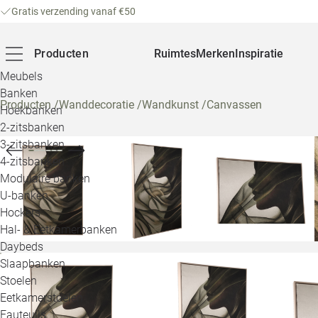
Gratis verzending vanaf €50
Producten
Ruimtes
Merken
Inspiratie
Meubels
Banken
Producten
/
Wanddecoratie
/
Wandkunst
/
Canvassen
Hoekbanken
2-zitsbanken
3-zitsbanken
4-zitsbanken
Modulaire banken
U-banken
Hockers
Hal- & Eetkamerbanken
Daybeds
Slaapbanken
Stoelen
Eetkamerstoelen
Fauteuils