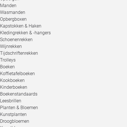
Manden
Wasmanden
Opbergboxen
Kapstokken & Haken
Kledingrekken & -hangers
Schoenenrekken
Wijnrekken
Tijdschriftenrekken
Trolleys
Boeken
Koffietafelboeken
Kookboeken
Kinderboeken
Boekenstandaards
Leesbrillen
Planten & Bloemen
Kunstplanten
Droogbloemen