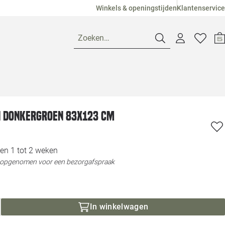
Winkels & openingstijden
Klantenservice
Zoeken…
Openingstijden
n donkergroen 83x123 cm
Pagina suggesties
Loods 5 Ame
Winkels
Loods 5 Dui
en 1 tot 2 weken
t opgenomen voor een bezorgafspraak
Klantenservice
Loods 5 Maas
Veelgestelde vragen
Loods 5 Slie
In winkelwagen