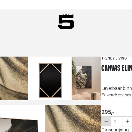
TRENDY LIVING
Canvas Eli
Leverbaar binn
Er wordt contac
295,-
Omschrijving