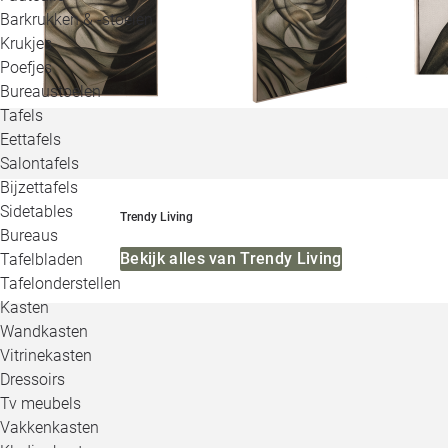
Barkrukken & -stoelen
Krukjes
Poefjes
Bureaustoelen
Tafels
Eettafels
Salontafels
Bijzettafels
Sidetables
Trendy Living
Bureaus
Bekijk alles van Trendy Living
Tafelbladen
Tafelonderstellen
Kasten
Wandkasten
Vitrinekasten
Dressoirs
Tv meubels
Vakkenkasten