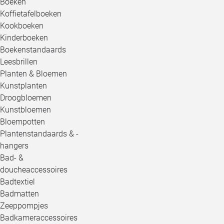
Boeken
Koffietafelboeken
Kookboeken
Kinderboeken
Boekenstandaards
Leesbrillen
Planten & Bloemen
Kunstplanten
Droogbloemen
Kunstbloemen
Bloempotten
Plantenstandaards & -
hangers
Bad- &
doucheaccessoires
Badtextiel
Badmatten
Zeeppompjes
Badkameraccessoires