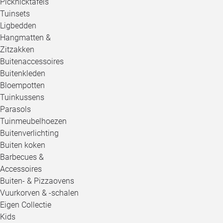
Picknicktafels
Tuinsets
Ligbedden
Hangmatten &
Zitzakken
Buitenaccessoires
Buitenkleden
Bloempotten
Tuinkussens
Parasols
Tuinmeubelhoezen
Buitenverlichting
Buiten koken
Barbecues &
Accessoires
Buiten- & Pizzaovens
Vuurkorven & -schalen
Eigen Collectie
Kids