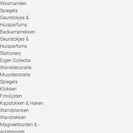
Wasmanden
Spiegels
Geurstokjes &
Huisparfums
Badkamerrekken
Geurstokjes &
Huisparfums
Stationery
Eigen Collectie
Wanddecoratie
Muurdecoratie
Spiegels
Klokken
Fotolijsten
Kapstokken & Haken
Wandplanken
Wandrekken
Magneetborden & -
accessoires