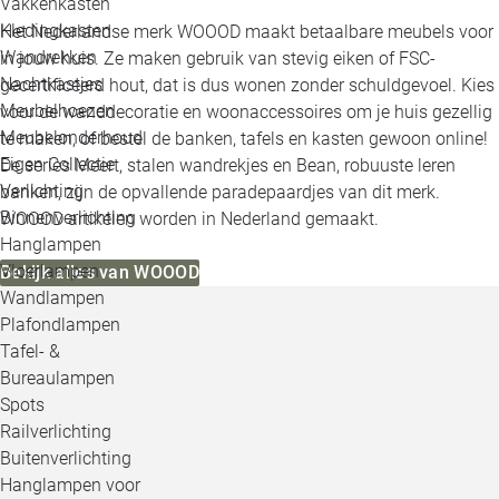
Vakkenkasten
Kledingkasten
Het Nederlandse merk WOOOD maakt betaalbare meubels voor
Wandrekken
in jouw huis. Ze maken gebruik van stevig eiken of FSC-
Nachtkastjes
gecertificeerd hout, dat is dus wonen zonder schuldgevoel. Kies
Meubelhoezen
voor de wanddecoratie en woonaccessoires om je huis gezellig
Meubelonderhoud
te maken, of bestel de banken, tafels en kasten gewoon online!
Eigen Collectie
De series Meert, stalen wandrekjes en Bean, robuuste leren
Verlichting
banken, zijn de opvallende paradepaardjes van dit merk.
Binnenverlichting
WOOOD artikelen worden in Nederland gemaakt.
Hanglampen
Vloerlampen
Bekijk alles van WOOOD
Wandlampen
Plafondlampen
Tafel- &
Bureaulampen
Spots
Railverlichting
Buitenverlichting
Hanglampen voor