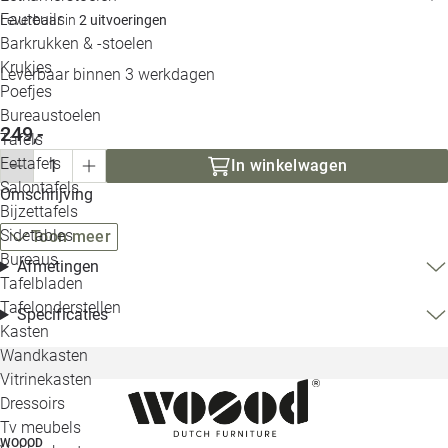
Loo
Fauteuils
Leverbaar in
2 uitvoeringen
Barkrukken & -stoelen
Krukjes
Loo
Leverbaar binnen 3 werkdagen
Poefjes
Bureaustoelen
Loo
249,-
Tafels
Eettafels
In winkelwagen
Loo
Salontafels
Omschrijving
Bijzettafels
Loo
Sidetables
Toon meer
Bureaus
Afmetingen
Tafelbladen
Alle 
Tafelonderstellen
Specificaties
Kasten
Wandkasten
Vitrinekasten
Dressoirs
Tv meubels
WOOOD