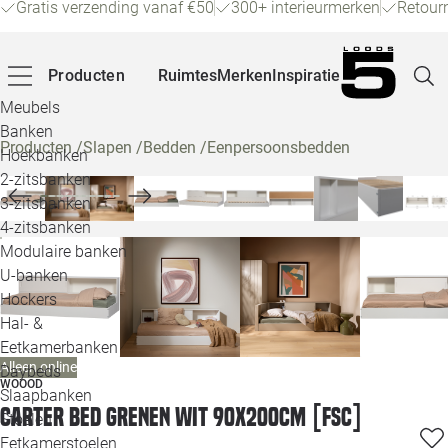
Gratis verzending vanaf €50
300+ interieurmerken
Retour
Producten
Ruimtes
Merken
Inspiratie
Meubels
Banken
Producten
/
Slapen
/
Bedden
/
Eenpersoonsbedden
Hoekbanken
Pagina
2-zitsbanken
3-zitsbanken
4-zitsbanken
Winke
Modulaire banken
U-banken
Klant
Hockers
Hal- &
Veelg
Eetkamerbanken
Alleen online
Daybeds
Openin
WOOOD
Slaapbanken
Carter bed grenen wit 90x200cm [fsc]
Loo
Stoelen
Eetkamerstoelen