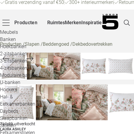
Gratis verzending vanaf €50
300+ interieurmerken
Retour
Producten
Ruimtes
Merken
Inspiratie
Meubels
Banken
Producten
/
Slapen
/
Beddengoed
/
Dekbedovertrekken
Hoekbanken
Pagina
2-zitsbanken
3-zitsbanken
4-zitsbanken
Winke
Modulaire banken
U-banken
Klant
Hockers
Hal- &
Veelg
Eetkamerbanken
Daybeds
Openin
Slaapbanken
Loo
Tijdelijk uitverkocht
Stoelen
LAURA ASHLEY
Eetkamerstoelen