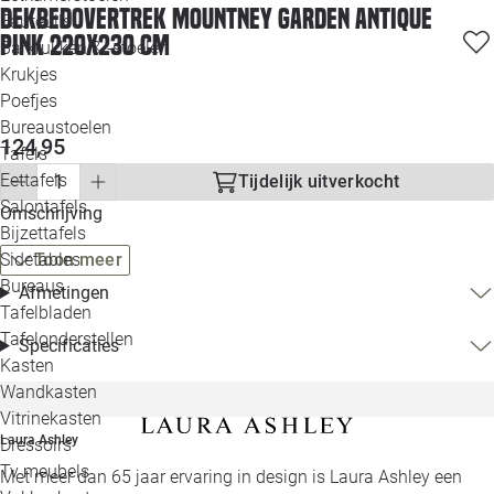
Dekbedovertrek Mountney Garden Antique
Loo
Fauteuils
Pink 220x230 cm
Barkrukken & -stoelen
Krukjes
Loo
Poefjes
Bureaustoelen
Loo
124,95
Tafels
Eettafels
Tijdelijk uitverkocht
Loo
Salontafels
Omschrijving
Bijzettafels
Loo
Toon meer
Sidetables
Bureaus
Afmetingen
Tafelbladen
Alle 
Tafelonderstellen
Specificaties
Kasten
Wandkasten
Vitrinekasten
Laura Ashley
Dressoirs
Tv meubels
Met meer dan 65 jaar ervaring in design is Laura Ashley een