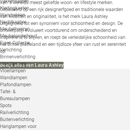
Vakkenkasten
van 's werelds meest geliefde woon- en lifestyle merken.
Kledingkasten
Gebaseerd op een rijk designerfgoed en traditionele waarden
Wandrekken
van kwaliteit en originaliteit, is het merk Laura Ashley
Nachtkastjes
uitgegroeid tot een synoniem voor schoonheid en design. De
Meubelhoezen
ontwerpstijl evolueert voortdurend om onderscheidend en
Meubelonderhoud
inspirerend te blijven, en roept de verleidelijke schoonheid van
Eigen Collectie
het Britse platteland en een tijdloze sfeer van rust en sereniteit
Verlichting
op.
Binnenverlichting
Hanglampen
Bekijk alles van Laura Ashley
Vloerlampen
Wandlampen
Plafondlampen
Tafel- &
Bureaulampen
Spots
Railverlichting
Buitenverlichting
Hanglampen voor