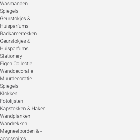
Wasmanden
Spiegels
Geurstokjes &
Huisparfums
Badkamerrekken
Geurstokjes &
Huisparfums
Stationery
Eigen Collectie
Wanddecoratie
Muurdecoratie
Spiegels
Klokken
Fotolijsten
Kapstokken & Haken
Wandplanken
Wandrekken
Magneetborden & -
accessoires