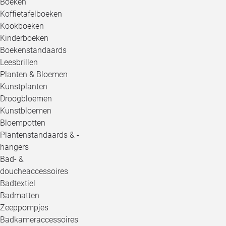
Boeken
Koffietafelboeken
Kookboeken
Kinderboeken
Boekenstandaards
Leesbrillen
Planten & Bloemen
Kunstplanten
Droogbloemen
Kunstbloemen
Bloempotten
Plantenstandaards & -
hangers
Bad- &
doucheaccessoires
Badtextiel
Badmatten
Zeeppompjes
Badkameraccessoires