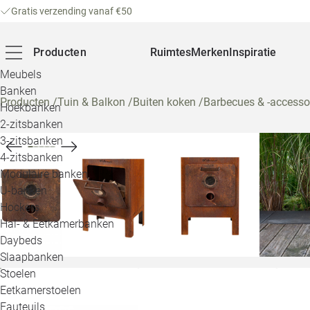
Gratis verzending vanaf €50
Producten
Ruimtes
Merken
Inspiratie
Meubels
Banken
Producten
/
Tuin & Balkon
/
Buiten koken
/
Barbecues & -accesso
Hoekbanken
2-zitsbanken
3-zitsbanken
4-zitsbanken
Modulaire banken
U-banken
Hockers
Hal- & Eetkamerbanken
Daybeds
Slaapbanken
Stoelen
Eetkamerstoelen
Fauteuils