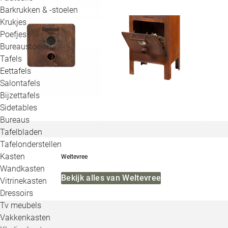
Barkrukken & -stoelen
Krukjes
Poefjes
Bureaustoelen
Tafels
Eettafels
Salontafels
Bijzettafels
Sidetables
Bureaus
Tafelbladen
Tafelonderstellen
Kasten
Weltevree
Wandkasten
Bekijk alles van Weltevree
Vitrinekasten
Dressoirs
Tv meubels
Vakkenkasten