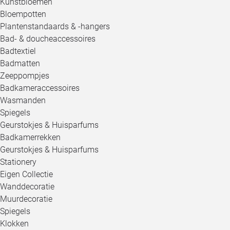
Kunstbloemen
Bloempotten
Plantenstandaards & -hangers
Bad- & doucheaccessoires
Badtextiel
Badmatten
Zeeppompjes
Badkameraccessoires
Wasmanden
Spiegels
Geurstokjes & Huisparfums
Badkamerrekken
Geurstokjes & Huisparfums
Stationery
Eigen Collectie
Wanddecoratie
Muurdecoratie
Spiegels
Klokken