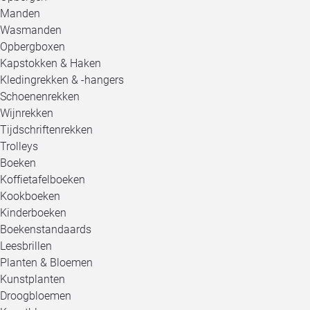
Manden
Wasmanden
Opbergboxen
Kapstokken & Haken
Kledingrekken & -hangers
Schoenenrekken
Wijnrekken
Tijdschriftenrekken
Trolleys
Boeken
Koffietafelboeken
Kookboeken
Kinderboeken
Boekenstandaards
Leesbrillen
Planten & Bloemen
Kunstplanten
Droogbloemen