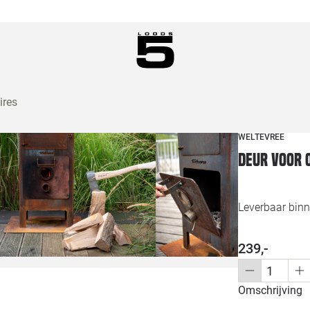
ires
WELTEVREE
Deur voor 
Leverbaar bin
239,-
Omschrijving