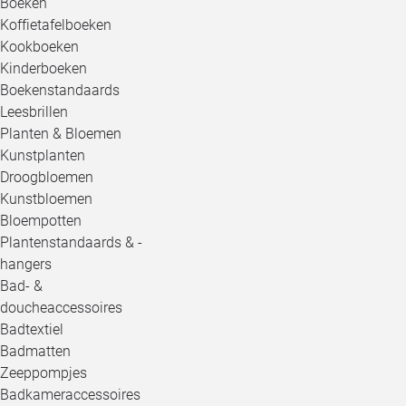
Boeken
Koffietafelboeken
Kookboeken
Kinderboeken
Boekenstandaards
Leesbrillen
Planten & Bloemen
Kunstplanten
Droogbloemen
Kunstbloemen
Bloempotten
Plantenstandaards & -
hangers
Bad- &
doucheaccessoires
Badtextiel
Badmatten
Zeeppompjes
Badkameraccessoires