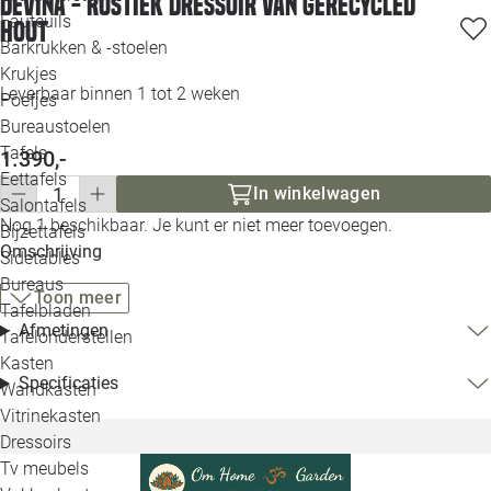
Devina - Rustiek Dressoir van Gerecycled
Loo
Fauteuils
Hout
Barkrukken & -stoelen
Krukjes
Loo
Leverbaar binnen 1 tot 2 weken
Poefjes
Bureaustoelen
Loo
Tafels
1.390,-
Eettafels
Loo
In winkelwagen
Salontafels
Nog 1 beschikbaar. Je kunt er niet meer toevoegen.
Bijzettafels
Loo
Omschrijving
Sidetables
Bureaus
Toon meer
Tafelbladen
Alle 
Afmetingen
Tafelonderstellen
Kasten
Specificaties
Wandkasten
Vitrinekasten
Dressoirs
Tv meubels