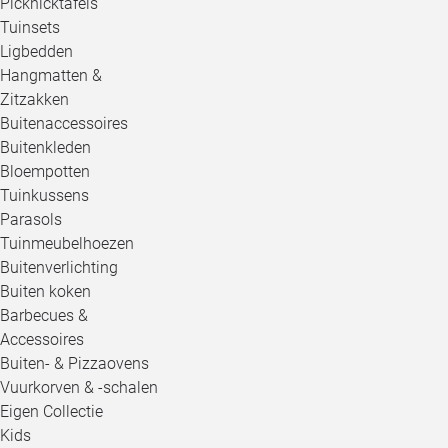
Picknicktafels
Tuinsets
Ligbedden
Hangmatten &
Zitzakken
Buitenaccessoires
Buitenkleden
Bloempotten
Tuinkussens
Parasols
Tuinmeubelhoezen
Buitenverlichting
Buiten koken
Barbecues &
Accessoires
Buiten- & Pizzaovens
Vuurkorven & -schalen
Eigen Collectie
Kids