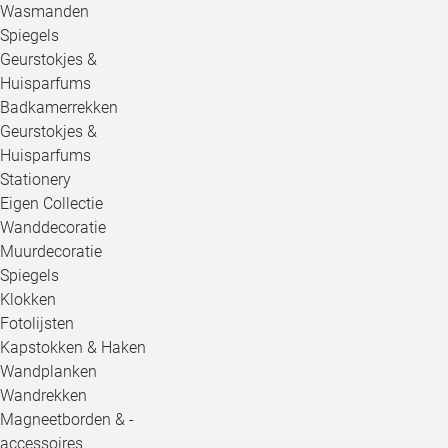
Wasmanden
Spiegels
Geurstokjes &
Huisparfums
Badkamerrekken
Geurstokjes &
Huisparfums
Stationery
Eigen Collectie
Wanddecoratie
Muurdecoratie
Spiegels
Klokken
Fotolijsten
Kapstokken & Haken
Wandplanken
Wandrekken
Magneetborden & -
accessoires