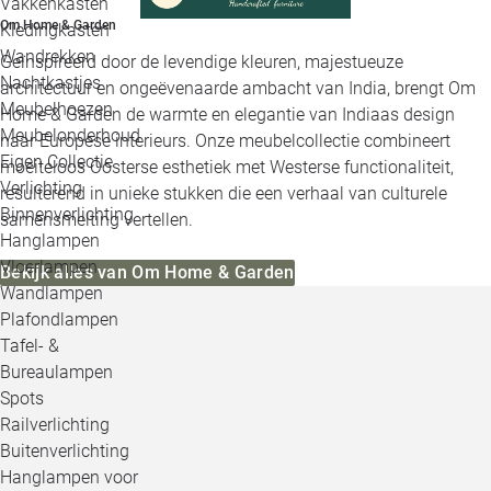
Vakkenkasten
Om Home & Garden
Kledingkasten
Wandrekken
Geïnspireerd door de levendige kleuren, majestueuze
Nachtkastjes
architectuur en ongeëvenaarde ambacht van India, brengt Om
Meubelhoezen
Home & Garden de warmte en elegantie van Indiaas design
Meubelonderhoud
naar Europese interieurs. Onze meubelcollectie combineert
Eigen Collectie
moeiteloos Oosterse esthetiek met Westerse functionaliteit,
Verlichting
resulterend in unieke stukken die een verhaal van culturele
Binnenverlichting
samensmelting vertellen.
Hanglampen
Vloerlampen
Bekijk alles van Om Home & Garden
Wandlampen
Plafondlampen
Tafel- &
Bureaulampen
Spots
Railverlichting
Buitenverlichting
Hanglampen voor