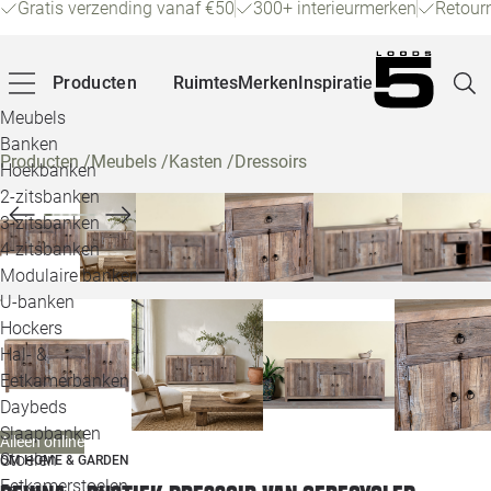
Gratis verzending vanaf €50
300+ interieurmerken
Retour
Producten
Ruimtes
Merken
Inspiratie
Meubels
Banken
Producten
/
Meubels
/
Kasten
/
Dressoirs
Hoekbanken
Pagina
2-zitsbanken
3-zitsbanken
4-zitsbanken
Winke
Modulaire banken
U-banken
Klant
Hockers
Hal- &
Veelg
Eetkamerbanken
Daybeds
Openin
Slaapbanken
Alleen online
Loo
Stoelen
OM HOME & GARDEN
Eetkamerstoelen