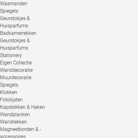
Wasmanden
Spiegels
Geurstokjes &
Huisparfums
Badkamerrekken
Geurstokjes &
Huisparfums
Stationery
Eigen Collectie
Wanddecoratie
Muurdecoratie
Spiegels
Klokken
Fotolijsten
Kapstokken & Haken
Wandplanken
Wandrekken
Magneetborden & -
accessoires