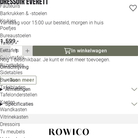
Dressoir Everett
Loo
Fauteuils
Barkrukken & -stoelen
Krukjes
Loo
Vandaag voor 15:00 uur besteld, morgen in huis
Poefjes
Bureaustoelen
Loo
1.599,-
Tafels
Eettafels
In winkelwagen
Loo
Salontafels
Nog 1 beschikbaar. Je kunt er niet meer toevoegen.
Bijzettafels
Omschrijving
Loo
Sidetables
Bureaus
Toon meer
Tafelbladen
Afmetingen
Alle 
Tafelonderstellen
Kasten
Specificaties
Wandkasten
Vitrinekasten
Dressoirs
Tv meubels