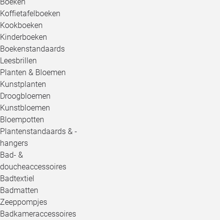
Boeken
Koffietafelboeken
Kookboeken
Kinderboeken
Boekenstandaards
Leesbrillen
Planten & Bloemen
Kunstplanten
Droogbloemen
Kunstbloemen
Bloempotten
Plantenstandaards & -
hangers
Bad- &
doucheaccessoires
Badtextiel
Badmatten
Zeeppompjes
Badkameraccessoires