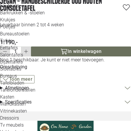
Jegan - Handbeschilderde Oud Houten
Loo
Fauteuils
Consoletafel
Barkrukken & -stoelen
Krukjes
Loo
Leverbaar binnen 2 tot 4 weken
Poefjes
Bureaustoelen
Loo
Tafels
1.190,-
Eettafels
Loo
In winkelwagen
Salontafels
Nog 1 beschikbaar. Je kunt er niet meer toevoegen.
Bijzettafels
Loo
Omschrijving
Sidetables
(out
Bureaus
Toon meer
Tafelbladen
Alle 
Afmetingen
Tafelonderstellen
Kasten
Specificaties
Wandkasten
Vitrinekasten
Dressoirs
Tv meubels