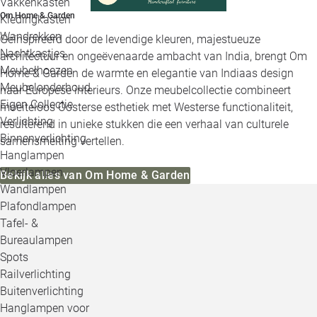
Vakkenkasten
Om Home & Garden
Kledingkasten
Wandrekken
Geïnspireerd door de levendige kleuren, majestueuze
Nachtkastjes
architectuur en ongeëvenaarde ambacht van India, brengt Om
Meubelhoezen
Home & Garden de warmte en elegantie van Indiaas design
Meubelonderhoud
naar Europese interieurs. Onze meubelcollectie combineert
Eigen Collectie
moeiteloos Oosterse esthetiek met Westerse functionaliteit,
Verlichting
resulterend in unieke stukken die een verhaal van culturele
Binnenverlichting
samensmelting vertellen.
Hanglampen
Vloerlampen
Bekijk alles van Om Home & Garden
Wandlampen
Plafondlampen
Tafel- &
Bureaulampen
Spots
Railverlichting
Buitenverlichting
Hanglampen voor