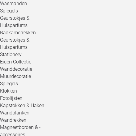
Wasmanden
Spiegels
Geurstokjes &
Huisparfums
Badkamerrekken
Geurstokjes &
Huisparfums
Stationery
Eigen Collectie
Wanddecoratie
Muurdecoratie
Spiegels
Klokken
Fotolijsten
Kapstokken & Haken
Wandplanken
Wandrekken
Magneetborden & -
accessoires