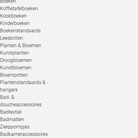
Boeken
Koffietafelboeken
Kookboeken
Kinderboeken
Boekenstandaards
Leesbrillen
Planten & Bloemen
Kunstplanten
Droogbloemen
Kunstbloemen
Bloempotten
Plantenstandaards & -
hangers
Bad- &
doucheaccessoires
Badtextiel
Badmatten
Zeeppompjes
Badkameraccessoires