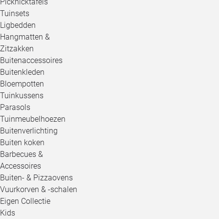
Picknicktafels
Tuinsets
Ligbedden
Hangmatten &
Zitzakken
Buitenaccessoires
Buitenkleden
Bloempotten
Tuinkussens
Parasols
Tuinmeubelhoezen
Buitenverlichting
Buiten koken
Barbecues &
Accessoires
Buiten- & Pizzaovens
Vuurkorven & -schalen
Eigen Collectie
Kids