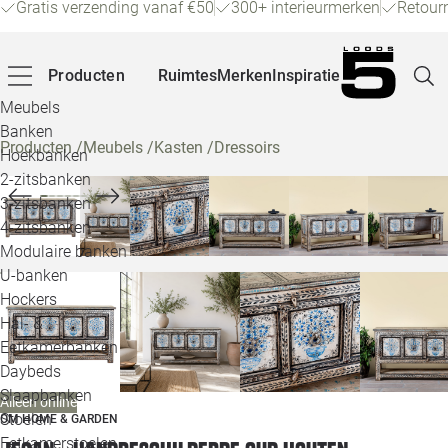
Gratis verzending vanaf €50
300+ interieurmerken
Retour
Producten
Ruimtes
Merken
Inspiratie
Meubels
Banken
Producten
/
Meubels
/
Kasten
/
Dressoirs
Hoekbanken
Pagina
2-zitsbanken
3-zitsbanken
4-zitsbanken
Winke
Modulaire banken
U-banken
Klant
Hockers
Hal- &
Veelg
Eetkamerbanken
Daybeds
Openin
Slaapbanken
Alleen online
Loo
Stoelen
OM HOME & GARDEN
Eetkamerstoelen