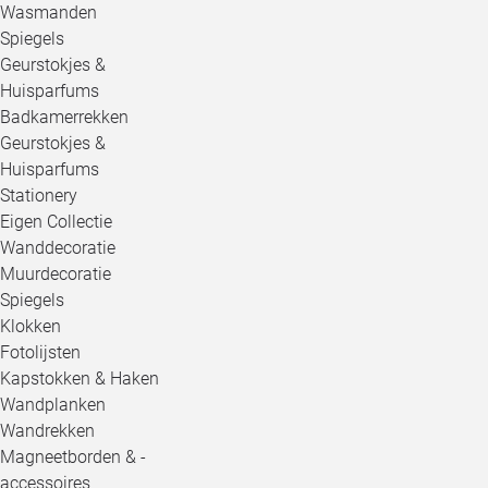
Wasmanden
Spiegels
Geurstokjes &
Huisparfums
Badkamerrekken
Geurstokjes &
Huisparfums
Stationery
Eigen Collectie
Wanddecoratie
Muurdecoratie
Spiegels
Klokken
Fotolijsten
Kapstokken & Haken
Wandplanken
Wandrekken
Magneetborden & -
accessoires