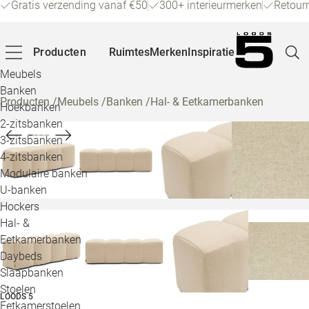
Gratis verzending vanaf €50
300+ interieurmerken
Retour
Producten
Ruimtes
Merken
Inspiratie
Meubels
Banken
Producten
/
Meubels
/
Banken
/
Hal- & Eetkamerbanken
Hoekbanken
Pagina
2-zitsbanken
3-zitsbanken
4-zitsbanken
Winke
Modulaire banken
U-banken
Klant
Hockers
Hal- &
Veelg
Eetkamerbanken
Daybeds
Openin
Slaapbanken
Loo
Stoelen
LOODS 5
Eetkamerstoelen