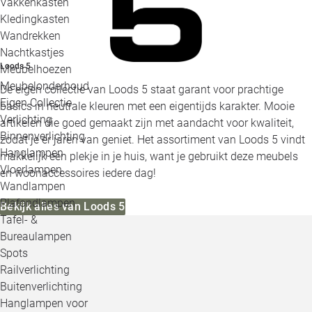
Vakkenkasten
Kledingkasten
Wandrekken
Nachtkastjes
Loods 5
Meubelhoezen
Meubelonderhoud
De eigen collectie van Loods 5 staat garant voor prachtige
Eigen Collectie
basics in neutrale kleuren met een eigentijds karakter. Mooie
Verlichting
artikelen die goed gemaakt zijn met aandacht voor kwaliteit,
Binnenverlichting
zodat je er jaren van geniet. Het assortiment van Loods 5 vindt
Hanglampen
makkelijk een plekje in je huis, want je gebruikt deze meubels
Vloerlampen
en woonaccessoires iedere dag!
Wandlampen
Plafondlampen
Bekijk alles van Loods 5
Tafel- &
Bureaulampen
Spots
Railverlichting
Buitenverlichting
Hanglampen voor