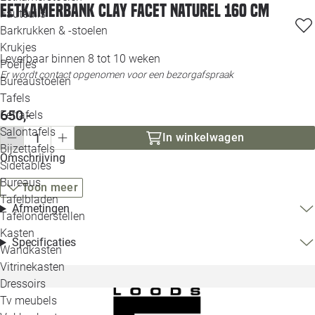
Eetkamerbank Clay facet naturel 160 cm
Loo
Fauteuils
Barkrukken & -stoelen
Krukjes
Loo
Leverbaar binnen 8 tot 10 weken
Poefjes
Er wordt contact opgenomen voor een bezorgafspraak
Bureaustoelen
Loo
Tafels
650,-
Eettafels
Loo
Salontafels
In winkelwagen
Bijzettafels
Omschrijving
Loo
Sidetables
Bureaus
Toon meer
Tafelbladen
Afmetingen
Alle 
Tafelonderstellen
Kasten
Specificaties
Wandkasten
Vitrinekasten
Dressoirs
Tv meubels