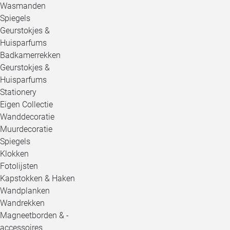
Wasmanden
Spiegels
Geurstokjes &
Huisparfums
Badkamerrekken
Geurstokjes &
Huisparfums
Stationery
Eigen Collectie
Wanddecoratie
Muurdecoratie
Spiegels
Klokken
Fotolijsten
Kapstokken & Haken
Wandplanken
Wandrekken
Magneetborden & -
accessoires