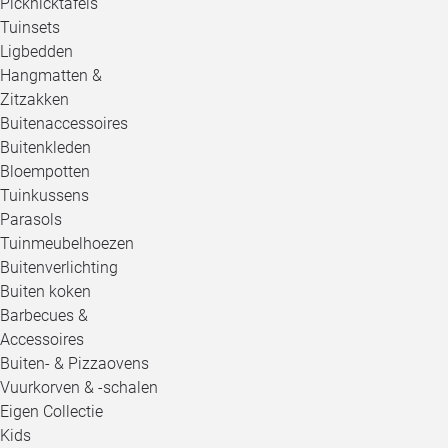
Picknicktafels
Tuinsets
Ligbedden
Hangmatten &
Zitzakken
Buitenaccessoires
Buitenkleden
Bloempotten
Tuinkussens
Parasols
Tuinmeubelhoezen
Buitenverlichting
Buiten koken
Barbecues &
Accessoires
Buiten- & Pizzaovens
Vuurkorven & -schalen
Eigen Collectie
Kids