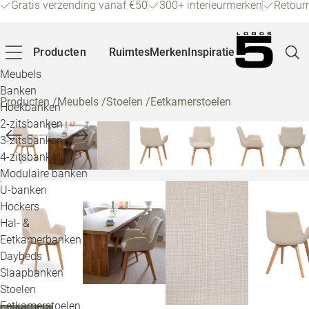
Gratis verzending vanaf €50
300+ interieurmerken
Retour
Producten
Ruimtes
Merken
Inspiratie
Meubels
Banken
Producten
/
Meubels
/
Stoelen
/
Eetkamerstoelen
Hoekbanken
Pagina
2-zitsbanken
3-zitsbanken
4-zitsbanken
Winke
Modulaire banken
U-banken
Klant
Hockers
Hal- &
Veelg
Eetkamerbanken
Daybeds
Openin
Slaapbanken
Loo
Stoelen
Eetkamerstoelen