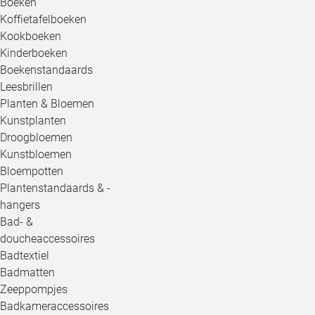
Boeken
Koffietafelboeken
Kookboeken
Kinderboeken
Boekenstandaards
Leesbrillen
Planten & Bloemen
Kunstplanten
Droogbloemen
Kunstbloemen
Bloempotten
Plantenstandaards & -
hangers
Bad- &
doucheaccessoires
Badtextiel
Badmatten
Zeeppompjes
Badkameraccessoires