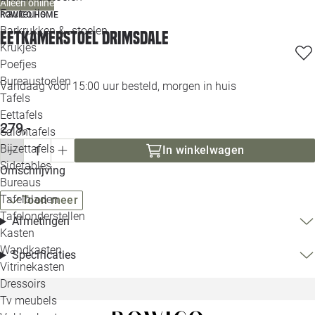
Alleen online
Loo
Fauteuils
ROWICO HOME
Barkrukken & -stoelen
Eetkamerstoel Drimsdale
Krukjes
Loo
Poefjes
Bureaustoelen
Loo
Vandaag voor 15:00 uur besteld, morgen in huis
Tafels
Eettafels
Loo
279,-
Salontafels
Bijzettafels
In winkelwagen
Loo
Sidetables
Omschrijving
Bureaus
Tafelbladen
Toon meer
Alle 
Tafelonderstellen
Afmetingen
Kasten
Wandkasten
Specificaties
Vitrinekasten
Dressoirs
Tv meubels