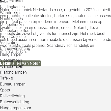
Vakkenkasten
Nolon
Kledingkasten
Nolon is een uniek Nederlands merk, opgericht in 2020, en biedt
Wandrekken
een prachtige collectie stoelen, barkrukken, fauteuils en kussens
Nachtkastjes
die perfect passen bij moderne interieurs. Met een focus op
Meubelhoezen
kwaliteit, design en duurzaamheid, creëert Nolon tijdloze
Meubelonderhoud
meubels die zowel stijlvol als functioneel zijn. Het merk biedt
Eigen Collectie
een breed assortiment aan meubels die passen bij verschillende
Verlichting
woonstijlen, zoals japandi, Scandinavisch, landelijk en
Binnenverlichting
minimalistisch.
Hanglampen
Vloerlampen
Bekijk alles van Nolon
Wandlampen
Plafondlampen
Tafel- &
Bureaulampen
Spots
Railverlichting
Buitenverlichting
Hanglampen voor