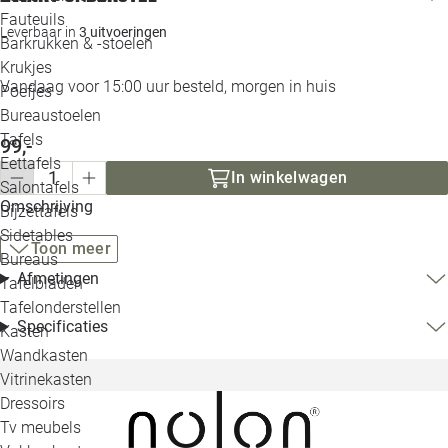
Loo
Fauteuils
Leverbaar in
3 uitvoeringen
Barkrukken & -stoelen
Krukjes
Loo
Vandaag voor 15:00 uur besteld, morgen in huis
Poefjes
Bureaustoelen
Loo
Tafels
99,-
Eettafels
Loo
In winkelwagen
Salontafels
Omschrijving
Bijzettafels
Loo
Sidetables
Toon meer
Bureaus
Afmetingen
Tafelbladen
Alle 
Tafelonderstellen
Specificaties
Kasten
Wandkasten
Vitrinekasten
Dressoirs
Tv meubels