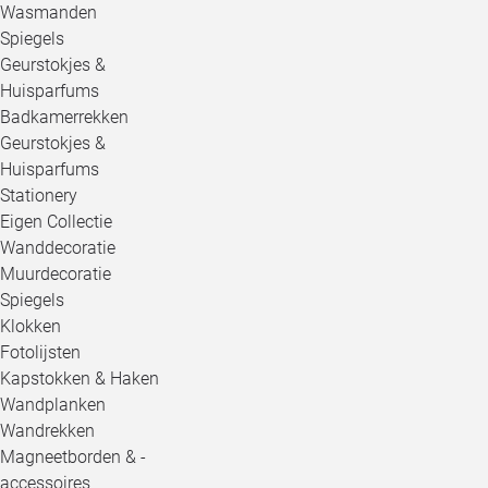
Wasmanden
Spiegels
Geurstokjes &
Huisparfums
Badkamerrekken
Geurstokjes &
Huisparfums
Stationery
Eigen Collectie
Wanddecoratie
Muurdecoratie
Spiegels
Klokken
Fotolijsten
Kapstokken & Haken
Wandplanken
Wandrekken
Magneetborden & -
accessoires