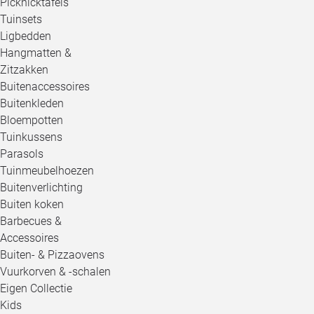
Picknicktafels
Tuinsets
Ligbedden
Hangmatten &
Zitzakken
Buitenaccessoires
Buitenkleden
Bloempotten
Tuinkussens
Parasols
Tuinmeubelhoezen
Buitenverlichting
Buiten koken
Barbecues &
Accessoires
Buiten- & Pizzaovens
Vuurkorven & -schalen
Eigen Collectie
Kids