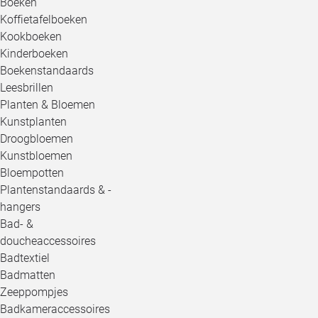
Boeken
Koffietafelboeken
Kookboeken
Kinderboeken
Boekenstandaards
Leesbrillen
Planten & Bloemen
Kunstplanten
Droogbloemen
Kunstbloemen
Bloempotten
Plantenstandaards & -
hangers
Bad- &
doucheaccessoires
Badtextiel
Badmatten
Zeeppompjes
Badkameraccessoires