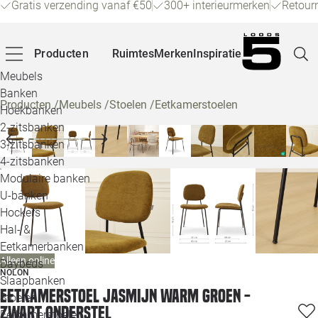
Gratis verzending vanaf €50
300+ interieurmerken
Retour
Producten
Ruimtes
Merken
Inspiratie
Meubels
Banken
Producten
/
Meubels
/
Stoelen
/
Eetkamerstoelen
Hoekbanken
Pagina
2-zitsbanken
3-zitsbanken
4-zitsbanken
Winke
Modulaire banken
U-banken
Klant
Hockers
Hal- &
Veelg
Eetkamerbanken
Alleen online
Daybeds
Openin
NOLON
Slaapbanken
Eetkamerstoel Jasmijn warm groen -
Loo
Stoelen
zwart onderstel
Eetkamerstoelen